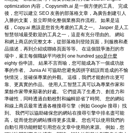
optimization 內容，Copysmith.ai 是一個方便的工具。 完成
後，您可以建立 SEO 友善的部落格文章，為廣告創建引人
入勝的文案，並立即簡化整個業務寫作流程。 如果是這
樣，Copy.ai 應該是您首先考慮的工具之一。 Jasper 是人工
智慧領域最受歡迎的工具之一，這是有充分理由的。 網站
和網上商店的完整文本，從部落格到登陸頁面，到服務和產
品描述，再到介紹或聯絡頁面等等。 在這個競爭激烈的市
場中，雇主每個職缺平均收到 one hundred
seo是什麼
eighty 份申請。 結果不言而喻，您可能成為下一個成功故
事的作者。 Junia AI 可協助您避免因拼字錯誤而造成的不愉
快情況，並確保專業的外觀。 這樣，我們才能創作出更可
靠、更真實的作品。 使用人工智慧工具可以為專業作家和
業餘作家帶來顯著的好處。 它們提高了生產力、創造力和
準確性，同時透過自動校對和編輯節省了時間。 您的網站
和線上商店最常透過各種搜尋引擎（例如 Google 搜尋）找
到。 我們可以協助確保您的網站在搜尋引擎中排名盡可能
高，從而使您的網站獲得更多流量。 您也可以使用我們的
自動引用功能輕鬆引用您在文章中使用的來源。 例如，您