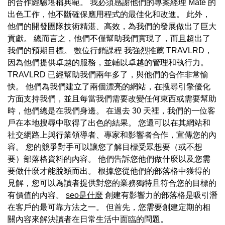
的合作經驗堪稱典範。 我必須感謝他們的專案經理 Máté 的
出色工作，他不斷確保應用程式的最佳化和改進。 此外，
他們的開發團隊技術精湛、高效，為我們的發展做出了巨大
貢獻。 總而言之，他們不僅幫助我們實現了，而且超出了
我們的預期目標。
數位行銷課程
我強烈推薦 TRAVLRD，
因為他們提供卓越的服務，並輔以卓越的管理和執行力。
TRAVLRD 已經幫助我們兩年多了，與他們的合作非常愉
快。 他們為我們建立了兩個漂亮的網站，在搜尋引擎優化
方面支持我們，並且每當我們需要改變任何東西或需要幫助
時，他們總是在我們身邊。 在過去 30 天裡，我們的一位客
戶在本地搜尋中取得了出色的結果。 您還可以在其網站和
社交網路上與行業領導者、專家和影響者合作，宣傳您的內
容。 您的競爭對手可以讓您了解目標受眾想要（或不想
要）部落格資料的內容。 他們告訴您他們做什麼以及您需
要做什麼才能脫穎而出。 根據您從他們的部落格中獲得的
見解，您可以為讀者提供對您的業務獨特且符合您的目標的
有價值的內容。
seo是什麼
創建有影響力的部落格是吸引潛
在客戶的最可靠方法之一。 但首先，您需要創建定期的相
關內容來解決讀者在日常生活中面臨的問題。