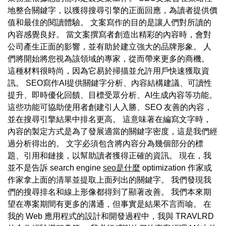
地整合關鍵字，以獲得搜尋引擎的正面回應，為讀者提供價
值和最佳的閱讀體驗。 文案寫作的目的是讓人們對所讀的
內容感覺良好。 當文案撰寫者創造出精彩的內容時，會對
公司產生正面的影響，並有助於建立強大的品牌形象。 人
們將開始將您視為該領域的專家，從而帶來更多的商機。
這種材料很時尚，因為它易於掃描並允許用戶快速獲取資
訊。 SEO寫作AI提供關鍵字分析、內容結構建議、可讀性
提升、即時優化回饋、目標受眾分析、AI生成內容等功能。
這些功能可協助使用者創建引人入勝、SEO 友善的內容，
並在搜尋引擎結果中排名更高。 這意味著在編寫文字時，
內容的製定方式是為了發展適當的關鍵字密度，這是我們經
過分析得出的。 文字必須包含將內容分為幾個部分的標
題、引用和鏈接，以幫助讀者獲得正確的資訊。 現在，我
並不是告訴 search engine
seo是什麼
optimization 作家或
作家拿上面的清單並提取上面列出的關鍵字。 我們發現我
們的搜尋排名和線上形像都得到了顯著改善。 我們本來期
望在專案期間有更多的溝通，但事實是結果不言而喻。 在
我的 Web 應用程式的設計和開發過程中，我與 TRAVLRD