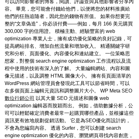
可以訪問影響者的博客，閱讀、評論並與其他影響者分享內
容。 畢竟，您可能會付錢給他們，以便將您的材料推廣給
他們的狂熱追隨者，因此您的錢物有所值。 如果你想要完
整的“文章偽造”，你必須付費——例如，每月 166 美元購買
300,000 字的信用證。 積極主動、經驗豐富的 web
optimization 專業人士，擁有成功優化策略的良好記錄，可
提高網站排名、增加自然流量和增加收入。 精通關鍵字研
究和分析、頁面優化、內容優化和連結建立。 一位策略思
想家，對整個 search engine optimization 工作流程以及流
程中使用的技術有深入的了解。 大量編輯網站、內容和圖
像元描述，以及調整 HTML 圖像大小。 擁有長頁面清單的
WordPress 網站管理員會發現此工具可以節省時間，可以
在多個頁面上編輯元資訊和調整圖片大小。 WP Meta SEO
數位行銷公司
以其大量 SEO 元描述和圖像 web
optimization 編輯器而脫穎而出。 例如，借助數據分析，公
司可以輕鬆確定消費者最常一起購買哪些產品，並根據這些
資訊更有效地規劃促銷活動。 它是為SEO優化而設計的，
不會為您編寫內容。 透過 Surfer，您可以創建 search
engine optimization 優化的內容、瀏覽網頁尋找內容創意，