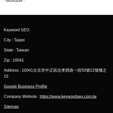
Keyword SEO
City : Taipei
State : Taiwan
Zip : 10041
Address : 10041台北市中正區忠孝西路一段50號22號樓之
15
Google Business Profile
Company Website :
https://www.keywordseo.com.tw
Sitemap