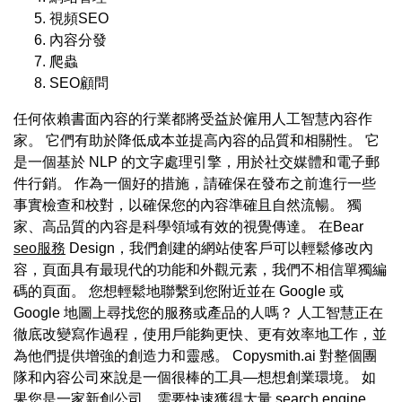
視頻SEO
內容分發
爬蟲
SEO顧問
任何依賴書面內容的行業都將受益於僱用人工智慧內容作
家。 它們有助於降低成本並提高內容的品質和相關性。 它
是一個基於 NLP 的文字處理引擎，用於社交媒體和電子郵
件行銷。 作為一個好的措施，請確保在發布之前進行一些
事實檢查和校對，以確保您的內容準確且自然流暢。 獨
家、高品質的內容是科學領域有效的視覺傳達。 在Bear
seo服務
Design，我們創建的網站使客戶可以輕鬆修改內
容，頁面具有最現代的功能和外觀元素，我們不相信單獨編
碼的頁面。 您想輕鬆地聯繫到您附近並在 Google 或
Google 地圖上尋找您的服務或產品的人嗎？ 人工智慧正在
徹底改變寫作過程，使用戶能夠更快、更有效率地工作，並
為他們提供增強的創造力和靈感。 Copysmith.ai 對整個團
隊和內容公司來說是一個很棒的工具—想想創業環境。 如
果您是一家新創公司，需要快速獲得大量 search engine