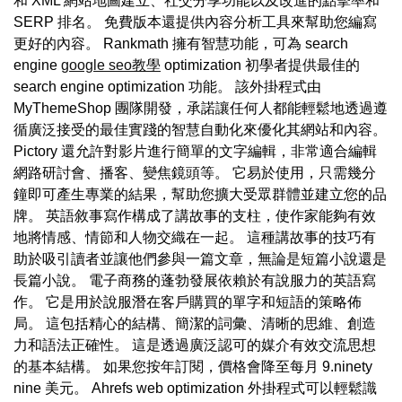
和 XML 網站地圖建立、社交分享功能以及改進的點擊率和
SERP 排名。 免費版本還提供內容分析工具來幫助您編寫
更好的內容。 Rankmath 擁有智慧功能，可為 search
engine
google seo教學
optimization 初學者提供最佳的
search engine optimization 功能。 該外掛程式由
MyThemeShop 團隊開發，承諾讓任何人都能輕鬆地透過遵
循廣泛接受的最佳實踐的智慧自動化來優化其網站和內容。
Pictory 還允許對影片進行簡單的文字編輯，非常適合編輯
網路研討會、播客、變焦鏡頭等。 它易於使用，只需幾分
鐘即可產生專業的結果，幫助您擴大受眾群體並建立您的品
牌。 英語敘事寫作構成了講故事的支柱，使作家能夠有效
地將情感、情節和人物交織在一起。 這種講故事的技巧有
助於吸引讀者並讓他們參與一篇文章，無論是短篇小說還是
長篇小說。 電子商務的蓬勃發展依賴於有說服力的英語寫
作。 它是用於說服潛在客戶購買的單字和短語的策略佈
局。 這包括精心的結構、簡潔的詞彙、清晰的思維、創造
力和語法正確性。 這是透過廣泛認可的媒介有效交流思想
的基本結構。 如果您按年訂閱，價格會降至每月 9.ninety
nine 美元。 Ahrefs web optimization 外掛程式可以輕鬆識