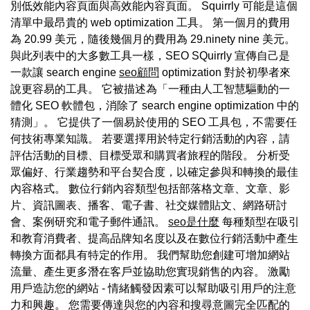
別低效能內容頁面與高效能內容頁面。 Squirrly 可能是這個
清單中最昂貴的 web optimization 工具。 第一個月的費用
為 20.99 美元，隨後幾個月的費用為 29.ninety nine 美元。
與此列表中的大多數工具一樣，SEO SQuirrly 宣傳自己是
一款讓 search engine
seo顧問
optimization 對於初學者來
說更容易的工具。 它被描述為「一種由人工智慧驅動的一
體化 SEO 軟體包，消除了 search engine optimization 中的
猜測」。 它提供了一個易於使用的 SEO 工具包，不需要任
何技術專業知識。 若要選擇用於特定行銷活動的內容，請
評估活動的目標、目標受眾和購買者旅程的階段。 分析受
眾偏好、行業趨勢和平台契合度，以確定參與和轉換的最佳
內容格式。 數位行銷內容類型包括部落格文章、文章、影
片、資訊圖表、播客、電子書、社交媒體貼文、網路研討
會、案例研究和電子郵件通訊。
seo是什麼
每種類型在吸引
和教育消費者、提高品牌知名度以及在數位行銷活動中產生
轉換方面都具有特定的作用。 我們幫助您創建可增加網站
流量、產生更多潛在客戶並協助您實現銷售的內容。 激勵
用戶造訪您的網站 - 情緒觸發因素可以幫助吸引用戶的注意
力和興趣。 您需要傳達與您的內容和搜尋意圖完全匹配的