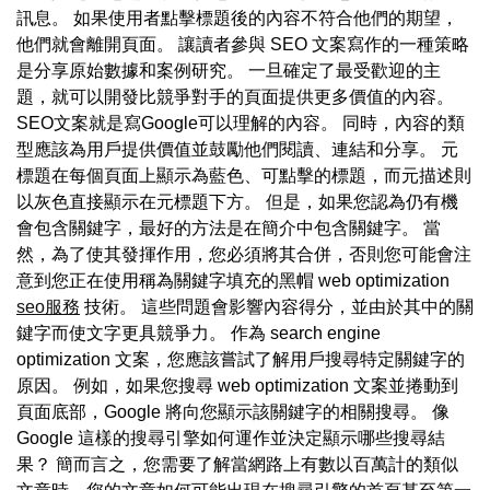
訊息。 如果使用者點擊標題後的內容不符合他們的期望，
他們就會離開頁面。 讓讀者參與 SEO 文案寫作的一種策略
是分享原始數據和案例研究。 一旦確定了最受歡迎的主
題，就可以開發比競爭對手的頁面提供更多價值的內容。
SEO文案就是寫Google可以理解的內容。 同時，內容的類
型應該為用戶提供價值並鼓勵他們閱讀、連結和分享。 元
標題在每個頁面上顯示為藍色、可點擊的標題，而元描述則
以灰色直接顯示在元標題下方。 但是，如果您認為仍有機
會包含關鍵字，最好的方法是在簡介中包含關鍵字。 當
然，為了使其發揮作用，您必須將其合併，否則您可能會注
意到您正在使用稱為關鍵字填充的黑帽 web optimization
seo服務
技術。 這些問題會影響內容得分，並由於其中的關
鍵字而使文字更具競爭力。 作為 search engine
optimization 文案，您應該嘗試了解用戶搜尋特定關鍵字的
原因。 例如，如果您搜尋 web optimization 文案並捲動到
頁面底部，Google 將向您顯示該關鍵字的相關搜尋。 像
Google 這樣的搜尋引擎如何運作並決定顯示哪些搜尋結
果？ 簡而言之，您需要了解當網路上有數以百萬計的類似