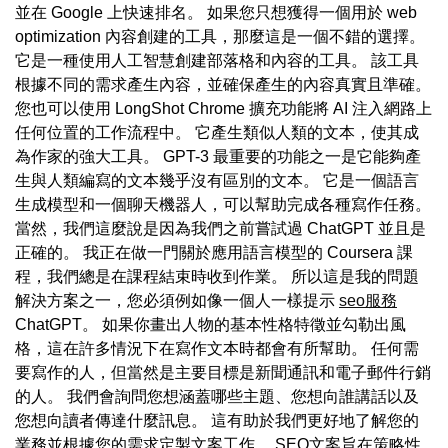
並在 Google 上快速排名。 如果您只想獲得一個用於 web
optimization 內容創建的工具，那麼這是一個不錯的選擇。
它是一種使用人工智慧創建部落格和內容的工具。 該工具
根據不同的需求產生內容，並確保產生的內容真實且準確。
您也可以使用 LongShot Chrome 擴充功能將 AI 注入網路上
任何位置的工作流程中。 它產生類似人類的文本，使其成
為作家的強大工具。 GPT-3 最重要的功能之一是它能夠產
生與人類編寫的文本幾乎沒有區別的文本。 它是一個語言
生成模型和一個聊天機器人，可以幫助完成各種寫作任務。
當然，我們這麼說是因為我們之前嘗試過 ChatGPT 並且是
正確的。 我正在做一門關於應用語言模型的 Coursera 課
程，我們總是在課程結束時收到作業。 所以這是我的問題
解決方案之一，您必須例如像一個人一樣提示
seo服務
ChatGPT。 如果你畫出人物的基本性格特徵並勾勒出風
格，這在許多情況下在寫作文本時都會有所幫助。 任何需
要寫作的人，但當然是主要目標是新聞通訊和電子郵件行銷
的人。 我們會詢問您想涵蓋哪些主題、您想向誰講話以及
您想向讀者傳達什麼訊息。 這有助於我們更好地了解您的
業務並根據您的需求定製文案工作。 SEO文案旨在策略性