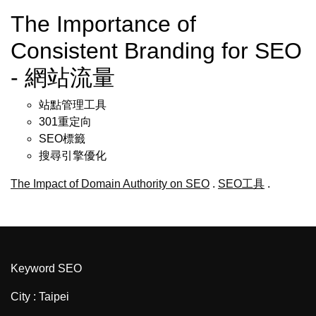
The Importance of
Consistent Branding for SEO
- 網站流量
站點管理工具
301重定向
SEO標籤
搜尋引擎優化
The Impact of Domain Authority on SEO
.
SEO工具
.
Keyword SEO
City : Taipei