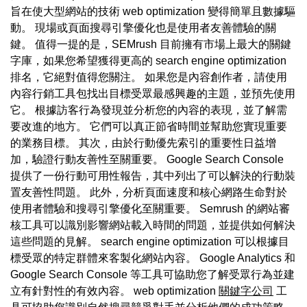
旨在使大型網站的技術 web optimization 變得簡單且數據驅
動。 現場或頁面搜尋引擎優化也是使用者友善體驗的關
鍵。 值得一提的是，SEMrush 目前擁有市場上最大的關鍵
字庫，如果您希望獲得更高的 search engine optimization
排名，它絕對值得您關注。 如果您是內容創作者，請使用
內容行銷工具包找出目標受眾最感興趣的主題，並預先使用
它。 根據訪客行為發現並分析您的內容的表現，並了解需
要改進的地方。 它們可以真正節省時間並幫助您實現重要
的業務目標。 其次，由於行動優先索引的重要性日益增
加，驗證行動友善性至關重要。 Google Search Console
提供了一份行動可用性報告，其中列出了可以解決的行動裝
置友善性問題。 此外，分析頁面速度和核心網路生命對於
使用者體驗和搜尋引擎優化至關重要。 Semrush 的網站審
核工具可以識別影響網站載入時間的問題，並提供如何解決
這些問題的見解。 search engine optimization 可以根據目
標受眾的特定群體來客製化網站內容。 Google Analytics 和
Google Search Console 等工具可協助您了解受眾行為並建
立有針對性的有效內容。 web optimization
關鍵字公司
工