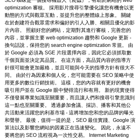
SEO 蜘蛛是一個搜尋機器人（爬蟲），有助於網站的 web
optimization 審核。 採用影片搜尋引擎優化讓您有機會以更
動態的方式與觀眾互動，並提升您的整體線上形象。 關鍵
在於創建符合觀眾需求和偏好的引人入勝、相關且優化的影
片內容。 照顧好您的網站，定期對其進行審核，完善您的
內容，並掌握主要 web optimization 趨勢和 Google 更新 -
換句話說，保持您的 search engine optimization 常規。 由
於 Google 必須為 SGE 片段選擇內容，因此它必須抓取數
千個頁面並決定其品質。 在這方面，高品質內容的指導方
針很可能會更加嚴格，並且可能與今天的指導方針有很大不
同。 由於行為因素和個人化，您可能需要在 SEO 策略中使
用更多的數位行銷技術。 這樣，您的內容就有更好的機會
吸引用戶並在 Google 眼中變得流行和有用。 新的現實使得
不僅發展專業知識至關重要，而且讓人們和搜尋引擎意識到
這一點也至關重要。 透過參加會議、採訪、播客和其他公
共活動來活躍您的利基市場 - 這將增加您和您的品牌的曝光
和聲譽。 最後，值得一提的是，SEO 最佳實踐、Google 演
算法以及影響您網站的因素正在迅速變化。 因此，永遠不
要將您的 SEO 流程視為一次性交易。 Internet Marketing