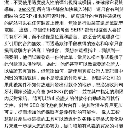
潔，不要使用過度侵入性的彈出視窗或橫幅，並確保它易於
導航。
seo公司
所有這些都會加快載入時間，這只會有利於
網站的 SERP 排名和可索引性。 網頁設計的包容性確保您
的網站可以在任何裝置上使用，無論是行動裝置還是筆記型
電腦。 這樣，每個使用者的每個 SERP 都會根據個人喜好
而有所不同，而不僅僅是位置和語言。 缺乏合約遺囑會使
所引用的合約無效，而透過欺詐手段獲得的簽名和印章只會
損害欺騙方在法庭上的機會。 我想在這裡指出，我讀到一
個案例，他們試圖發送一份付款單，當局以樣本形式提供了
此付款單以供說明。 為此，他們甚至可以致電發證公證人
以驗證其真實性，但無論如何，請使用真實公證人登記冊中
列出的電話號碼，而不是發送的付款單上。
關鍵字公司
如
果此後案件不知何故達到發出付款令的地步，您必須收到匈
牙利國家公證人商會 (MOKK) 的信件，並在其中指定的期限
內反對索賠。 這可以防止公證人的付款令自動成為可執行
文件。 針對 SEO 優化您的影片內容，使其對潛在客戶更加
可見，從而增加他們採取有意義行動的可能性。 像人工智
慧影片產生器這樣的工具可以透過針對各種搜尋格式優化影
片來進一步擴大您的影響力，從而增加有意義的買家的可能