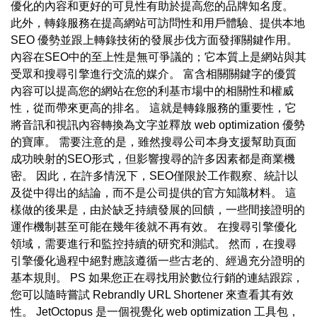
優化的內容和更好的可見性有助於提高您的品牌知名度。
此外，轉錄服務在提高網站可訪問性和用戶體驗、提供本地
SEO 優勢並跟上轉錄技術的發展步伐方面發揮關鍵作用。
內容在SEO中的至上性是無可爭議的；它本質上是網站與其
受眾和搜尋引擎進行交流的媒介。 富含相關關鍵字的優質
內容可以提高您的網站在您的利基市場中的相關性和權威
性，從而帶來更高的排名。 這就是轉錄服務的重要性，它
將音訊和視訊內容轉換為文字並釋放 web optimization 優勢
的寶庫。 需要注意的是，雖然搜尋公司本身支援幫助頁面
成功映射的SEO形式，但影響搜尋的許多因素都是商業機
密。 因此，在許多情況下，SEO僅限於工作觀察、統計以
及從中得出的結論，而不是公司提供的官方知識材料。 這
樣做的後果是，由於缺乏持續發展的回饋，一些間接證明的
運作機制甚至可能在幾年後就不再有效。 在搜尋引擎優化
領域，需要進行和監控持續的研究和測試。 然而，在搜尋
引擎優化過程中絕對應該遵循一些古老的、經過充分證明的
基本規則。 PS 如果您正在尋找用於數位行銷的連結跟踪，
您可以隨時嘗試 Rebrandly URL Shortener 來查看其有效
性。 JetOctopus 是一個視覺化 web optimization 工具包，