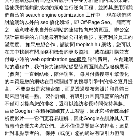
具可協助您識別自然搜尋競爭對手並分析他們的成功策略。
這使我們能夠對成功的策略進行逆向工程，並將其應用到我
們自己的 search engine optimization 工作中。 現在我們將
討論網站以外的 seo 優化領域，即 Off-Page Seo。 簡而言
之，這意味著來自外部網站的連結指向您的頁面。 辦公室
設計最重要的方面是最有利於公司的進步，更有利於員工的
滿意度。 如果您想合作，請訪問 thepitch.hu 網站，您可以
在其中找到有關服務和機會的更多資訊。 或在線訂購並支
付每小時的 web optimization
seo服務
諮詢費用。 在創建網
站的過程中，我們努力讓網站從登陸頁面到產品/服務展示
（參與）一直到結帳，陪伴訪客。 每月付費搜尋引擎優化
的本質是您的網站在目標關鍵字的搜尋引擎中的排名逐月提
高。 不要寫出是家族企業，而是透過發布舊照片和具體日
期來證明這一點。 製作詳細、有吸引力且資訊豐富的內容
不僅可以提高您的排名，還可以讓訪客長時間保持興趣。
由於Google正在積極訓練其人工智慧，因此它將青睞高解
析度影片——它們更容易理解，因此Google在訓練其人工
智慧時會優先考慮它們。 這不僅僅是關鍵字的排名；這是
針對非點擊者的。 保持（或使）您的網站有吸引力但簡