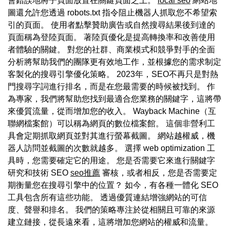
會錯誤地將子頁面放置在關鍵頁面之上。
local seo
網站地
圖還允許您透過 robots.txt 指令阻止機器人抓取您不希望索
引的頁面。 使用者點擊贊助廣告或自然搜尋結果後到達的
頁面稱為登陸頁面。 著陸頁優化是提高轉換率和改善使用
者體驗的關鍵。 對您的社群、商業模式和競爭對手的全面
分析將幫助我們的團隊更有效地工作，並根據您的需求制定
客製化的搜尋引擎優化策略。 2023年，SEO不再只是對熱
門搜尋字詞進行排名，而是在您最需要的時候被找到。 作
為專家，我們將幫助您找到最適合您業務的關鍵字，這將帶
來優質流量，從而增加您的收入。 Wayback Machine（互
聯網檔案館）可以稱為網頁的數位檔案館。 這個非營利工
具會定期抓取網頁並對其進行螢幕截圖。 網站越權威，機
器人訪問並截圖的次數就越多。 選擇 web optimization 工
具時，您需要確定它的用途。 您是否需要它來進行關鍵字
研究和技術 SEO
seo推薦
審核，或者相反，您是否需要定
期衡量您在搜尋引擎中的位置？ 如今，有各種一體化 SEO
工具包含所有這些功能。 透過優質連結增強網站的可信
度、聲譽和排名。 我們的策略專注於從相關且可靠的來源
建立鏈接，從長遠來看，這將增加您網站的權威和流量。