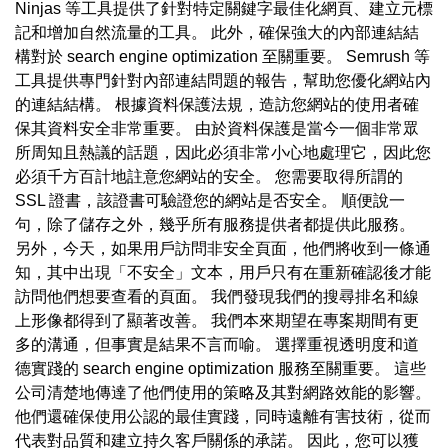
Ninjas 等工具提供了針對特定關鍵字最佳化網頁、建立元標
記和增加自然流量的工具。 此外，確保強大的內部連結結
構對於 search engine optimization 至關重要。 Semrush 等
工具提供專門針對內部連結問題的報告，幫助您優化網站內
的連結結構。 根據資料保護法規，造訪您網站的使用者確
保其資料安全非常重要。 由於資料保護是當今一個非常眾
所周知且熱議的話題，因此必須非常小心地處理它，因此您
必須千方百計地註意您網站的安全。 您需要取得所謂的
SSL 證書，該證書可驗證您的網站是否安全。 順便說一
句，除了儲存之外，幾乎所有服務提供者都提供此服務。
另外，今天，如果用戶訪問非安全頁面，他們將收到一條通
知，其中出現「不安全」文本，用戶只有在重新確認後才能
訪問他們想要查看的頁面。 我們發現我們的搜尋排名和線
上形像都得到了顯著改善。 我們本來期望在專案期間有更
多的溝通，但事實是結果不言而喻。 選擇重視透明度和道
德實踐的 search engine optimization 服務至關重要。 這些
公司清楚地傳達了他們使用的策略及其對網路效能的影響。
他們還確保使用公認的最佳實踐，同時遠離有害技術，從而
代表對品質和建立持久客戶關係的承諾。 因此，您可以獲