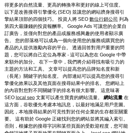
得更多的自然流量、更高的轉換率和更好的線上可信度。
以下是改善搜尋引擎優化 (SEO) 並讓您的網站躋身搜尋引
擎結果頂部的四個技巧。 投資人將 SEO
數位行銷公司
列為
第四大最賺錢的投資報酬率。 Google Ads 可讓您的企業自
訂廣告，並僅向對您的產品或服務感興趣的使用者顯示廣
告。 您的部落格可以成為一個向使用您的服務或購買您的
產品的人提供激勵內容的平台。 透過回答對用戶重要的問
題，您可以將自己定位為專家 - 這可以為您在 Google 中帶
來額外的加分。 在下一章中，我們將介紹尋找有吸引力的
主題的方法和工具。 文章可以提高您的品牌知名度和新
（長尾）關鍵字的知名度。 內部連結可以提高您的搜尋引
擎優化效果以及其他頁面在搜尋結果中的排名。 您網站上
的內容對您對不同關鍵字的排名有很大影響。 這意味著
SEO
local seo
文案可以產生寶貴的網站流量。
網站流量
在
這方面，谷歌優先考慮本地訊息，以最好地滿足用戶意圖。
因此，本地搜尋結果的可見性對於任何企業的生存都至關重
要。 這有助於 Google 正確找到您的網站並將其編入索引。
否則，根據您的搜尋字詞和某些頁面的受歡迎程度，您可能