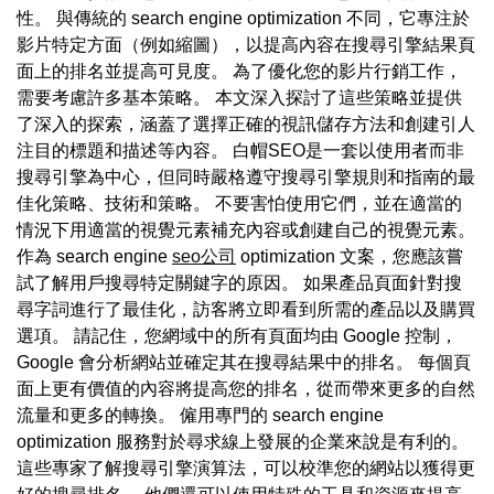
性。 與傳統的 search engine optimization 不同，它專注於
影片特定方面（例如縮圖），以提高內容在搜尋引擎結果頁
面上的排名並提高可見度。 為了優化您的影片行銷工作，
需要考慮許多基本策略。 本文深入探討了這些策略並提供
了深入的探索，涵蓋了選擇正確的視訊儲存方法和創建引人
注目的標題和描述等內容。 白帽SEO是一套以使用者而非
搜尋引擎為中心，但同時嚴格遵守搜尋引擎規則和指南的最
佳化策略、技術和策略。 不要害怕使用它們，並在適當的
情況下用適當的視覺元素補充內容或創建自己的視覺元素。
作為 search engine
seo公司
optimization 文案，您應該嘗
試了解用戶搜尋特定關鍵字的原因。 如果產品頁面針對搜
尋字詞進行了最佳化，訪客將立即看到所需的產品以及購買
選項。 請記住，您網域中的所有頁面均由 Google 控制，
Google 會分析網站並確定其在搜尋結果中的排名。 每個頁
面上更有價值的內容將提高您的排名，從而帶來更多的自然
流量和更多的轉換。 僱用專門的 search engine
optimization 服務對於尋求線上發展的企業來說是有利的。
這些專家了解搜尋引擎演算法，可以校準您的網站以獲得更