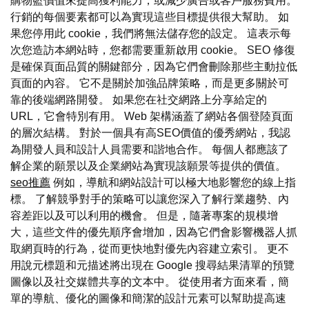
購物籃價值來提高獲利能力，或減少廣告或客戶服務費用。
行銷的每個要素都可以為實現這些目標提供很大幫助。 如
果您停用此 cookie，我們將無法儲存您的設定。 這表示每
次您造訪本網站時，您都需要重新啟用 cookie。 SEO 修復
是確保頁面品質的關鍵部分，因為它們會刪除那些主動拉低
頁面的內容。 它不是關於加強品牌策略，而是更多關於可
靠的後端網路開發。 如果您在社交網路上分享給定的
URL，它會特別有用。 Web 架構涵蓋了網站各個登陸頁面
的層次結構。 對於一個具有高SEO價值的優秀網站，我認
為開發人員和設計人員需要和諧地合作。 每個人都應該了
解企業的願景以及企業網站為實現該願景等提供的價值。
seo推薦
例如，導航和網站設計可以極大地影響您的線上指
標。 了解競爭對手的策略可以讓您深入了解行業趨勢、內
容差距以及可以利用的機會。 但是，隨著專案的規模增
大，這些文件的優先順序會增加，因為它們會影響機器人抓
取網頁時的行為，從而更快地對優先內容建立索引。 更不
用說元標題和元描述將出現在 Google 搜尋結果清單的預覽
圖像以及社交媒體共享的文本中。 從使用者方面來看，簡
單的導航、優化的圖像和簡潔的設計元素可以幫助提高速