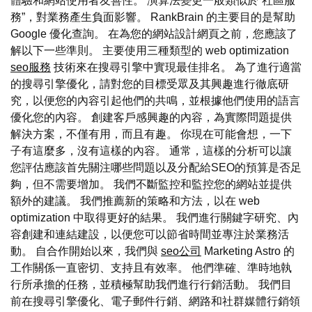
體驗和網站使用者友善性。 演算法變更一般類似於“社區服
務”，對業務產生負面影響。 RankBrain 的主要目的是幫助
Google 優化查詢。 在為您的網站設計網頁之前，您應該了
解以下一些準則。 主要使用三種類型的 web optimization
seo服務
技術來在搜尋引擎中實現最佳排名。 為了進行適當
的搜尋引擎優化，請對您的目標受眾及其興趣進行徹底研
究，以便您的內容引起他們的共鳴，並根據他們使用的語言
優化您的內容。 創建客戶感興趣的內容，為實際問題提供
解決方案，不僅有用，而且有趣。 你現在可能會想，一下
子有這麼多，沒有這樣的內容。 通常，這樣的分析可以讓
您評估應該首先關注哪些問題以及分配給SEO的預算是否足
夠，但不需要增加。 我們不斷監控和監控您的網站並提供
額外的建議。 我們推薦新的策略和方法，以在 web
optimization 中取得更好的結果。 我們進行關鍵字研究、內
容創建和連結建設，以便您可以節省時間並專注於業務活
動。 自合作開始以來，我們與
seo公司
Marketing Astro 的
工作關係一直密切、支持且有效率。 他們準確、準時地執
行所承擔的任務，並積極幫助我們進行行銷活動。 我們目
前在搜尋引擎優化、電子郵件行銷、網路和社群媒體行銷領