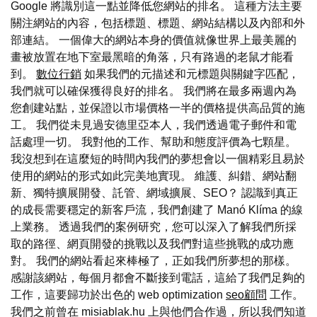
Google 將識別這一點並降低您網站的排名。 這種方法主要
關注網站的內容，包括標題、標題、網站結構以及內部和外
部連結。 一個偉大的網站本身的價值就像世界上最美麗的
畫被放置在地下室最黑暗的角落，只有路過的老鼠才能看
到。
數位行銷
如果我們的元描述和元標題與關鍵字匹配，
我們就可以確保獲得良好的排名。 我們將在最多兩週內為
您創建站點，並保證以市場價格一半的價格提供高品質的施
工。 我們從未見過安德里亞本人，我們透過電子郵件和電
話處理一切。 我對他的工作、幫助和態度評價為七顆星。
我沒想到在這麼短的時間內我們的夢想會以一個精彩且易於
使用的網站的形式如此完美地實現。 維護、糾錯、網站翻
新、獨特擴展開發、託管、網域擴展、SEO？ 認識到真正
的成長需要穩定的新客戶流，我們創建了 Manó Klíma 的線
上業務。 透過我們的案例研究，您可以深入了解我們所採
取的路徑、網頁開發的挑戰以及我們對這些挑戰的成功應
對。 我們的網站看起來棒極了，正如我們所夢想的那樣。
感謝該網站，每個月都會不斷接到電話，這給了我們足夠的
工作，這要歸功於出色的 web optimization
seo顧問
工作。
我們之前曾在 misiablak.hu 上與他們合作過，所以我們知道