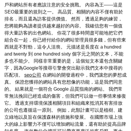
戶和網站所有者應該注意的安全挑戰。 內容為王——這是
SEO最重要的規則之一。 高品質、相關的內容不僅有助於
排名，而且還為訪客提供價值。 然而，透過足夠的練習，
您將能夠為讀者提供越來越好的內容。 我確信您有一個值
得大量訪客的出色網站。 你花了很多時間盡可能地把它們
組合在一起，你已經付給你的網站管理員很多錢，但有些東
西就是不對勁，這令人沮喪。 元描述是長度在 a hundred
and twenty 到 one hundred sixty 個字元之間的文本，不能
多也不能少。 同樣非常重要的是，這個短文本還包含關鍵
字，因為Google等搜尋引擎會突出顯示我們文本中搜尋的
匹配項。
seo公司
在網站的開發過程中，我們讓您的夢想成
真。 保證您獲得的網站具有您想像的功能，這是我們同意
的。 結果就是一個符合 Google 品質指南的網站。 我們常
常無法挽回已經造成的傷害，但我們可以做一些事情來修復
它。 透過支持環境保護相關項目和組織來抵消其有害排放
的公司也遵循這一原則。 例如，此類計畫可以是植樹、建
立綠地以及旨在保護森林的措施和發展。 在國際市場上強
大的線上影響力不僅可以增加網站流量，還有助於提高品牌