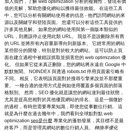
加入我們，了解 web optimization 分析的複雜性，發現有價
值的見解，幫助您優化網站以獲得最佳效能。 在這些工具
中，您可以分析有關網站使用者的信息 - 他們訪問網站的來
源以及關鍵字和登陸頁面。 您還可以分析這些工具提供的
許多其他見解。 如果您的網站使用與第一個版本類似的
URL，則應該停止使用此類 URL。 我並不是說刪除所有舊
的 URL 並將所有內容重新導向到新版本。 它經常用於網站
某些部分的開發，特別是對於較大的網站。 這可以防止頁
面在建立過程中被錯誤抓取並損害您的 web optimization 優
化。 但如果它從未真正刪除，您的網站將永遠在 Google 中
默默無聞。 NOINDEX 與透過 robots.txt 停用頁面索引略有
不同。 相反，它表明該頁面對於搜尋引擎來說並不那麼重
要。 一種合適的使用方式是例如使用覆蓋多個頁面的部落
格類別。 然而，SEO 優化就是讓您的網站達到最佳狀態，
尤其是提高您相對於其他優質網站的排名。 這是一個微妙
的過程，有時您需要專業知識，即使您從事數位行銷。 這
就是為什麼在過去幾年中，我們看到全球點對點 web
optimization
seo是什麼
專業化的蓬勃發展，其目標不是最
終客戶，而是管理其網站的數位行銷人員。
轉換率優化