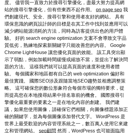
度。 儘管我一直致力於搜尋引擎優化，盡最大努力提高網
站的搜尋引擎優化，但有些東西不起作用。
on page seo
我
們創建現代、安全、搜尋引擎和使用者友好的網站。 具有
環保意識的網頁設計師的目標是在其工作中找到並應用可以
減少網站能源消耗的方法，同時為訪客提供出色的用戶體
驗。 好的 search engine optimization 文案不會導致文字品
質低劣，熟練地探索新關鍵字只能改善您的內容。 Google
Chrome LightHouse 讓您優化頁面的效能。 該工具突出顯
示了弱點，例如加載時間緩慢或縮放不當，並提出了解決問
題的方法。 這樣我們就可以提高頁面的速度和使用者體
驗。 每個國家和地區都有自己的 web optimization 偏好和
最佳實踐。 國際SEO涉及跟隨當地SEO趨勢並相應調整策
略。 這可確保您的數位形象符合每個市場的獨特要求，從
而提高您在本地搜尋結果中排名靠前的機會。 國際搜尋引
擎優化最重要的要素之一是在地化內容的創建。 我們建
議，如果您使用圖像，請確保它們相關，向圖像標題添加正
確的關鍵字，並為每個圖像添加替代文字。 WordPress 是
世界上最受歡迎的內容管理系統之一，數百萬人使用它來建
立和管理網站。
seo顧問
然而，WordPress 也可能面臨用