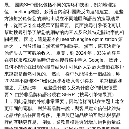
展。 國際SEO優化包括不同的策略和技術，例如地理定
位、hreflang標籤、多語言內容和國際反向連結建立。 這些
方法對於確保您的網站出現在不同地區和語言的搜尋結果
中，從而吸引全球受眾至關重要。 頁面搜尋引擎優化可以
幫助搜尋引擎了解您的網站的內容以及它與特定關鍵字的相
關程度。 因此，這是基本的 search engine optimization 策
略之一，對於增加自然流量至關重要。 然而，這項決定使
他們失去了可觀的收入。 畢竟，到 2024 年，83% 的客戶
在尋找服務或產品時仍會在搜尋欄中輸入 Google。 因此，
任何不關心在出現的搜尋結果中可見的人對於大量潛在客戶
來說都是自然可見的。 然而，從中只能得出一個結論，即
2024年不處理SEO優化意味著收入會少得多。 填寫標題和
描述、元標記等......這些是什麼以及為什麼它們對您很重
要？ 由於非品牌術語出現在 SERP（搜尋引擎結果頁）
上，因此品牌的外觀非常重要，因為這樣可以在主題上建立
更牢固的關聯。 對於新品牌來說，與客戶建立信任比維持
老品牌的信任困難得多。 用戶與已知品牌的互動比與新品
牌的互動更容易。 例如，業務目標是透過增加銷售數量或