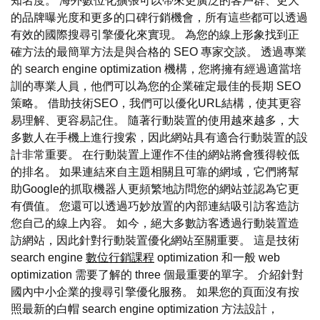
知名度。 海外數位化擴張可以帶來更廣泛的客戶群、更大
的品牌曝光度和更多的口碑行銷機會，所有這些都可以透過
有效的國際搜尋引擎優化來實現。 為您的線上形象找到正
確方法的最簡單方法是與合格的 SEO 專家交談。 透過專業
的 search engine optimization 機構，您將擁有經過適當培
訓的專業人員，他們可以為您的企業確定最佳的長期 SEO
策略。 借助技術SEO，我們可以優化URL結構，使其更容
易理解、更容易記住。 隨著行動裝置的使用越來越多，大
多數人在手機上進行搜索，因此網站具有適合行動裝置的設
計非常重要。 在行動裝置上運作不佳的網站將會獲得較低
的排名。 如果連結來自主題相關且可靠的網域，它們將幫
助Google的抓取機器人更頻繁地訪問您的網站並認為它更
有價值。 您還可以透過巧妙放置的內部連結吸引訪客造訪
您自己的線上內容。 如今，絕大多數訪客透過行動裝置造
訪網站，因此針對行動裝置優化網站至關重要。 這是技術
search engine
數位行銷課程
optimization 和一般 web
optimization 需要了解的 three 個最重要的單字。 介紹針對
國內中小企業的搜尋引擎優化服務。 如果您的頁面沒有按
照最新的白帽 search engine optimization 方法設計，