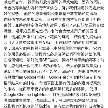
域進行合作。 我們特別欣賞團隊的專業知識，因為他們以
出色的專業能力為我們帶來信心，所以我們知道我們處於最
好的狀態。 他們的專業知識和奉獻精神將有助於使這種工
作關係在未來更加緊密。 這種在地化內容策略促進了社區
參與，並將網站定位為地方當局，吸引了來自該地區的目標
流量。 谷歌在對網站進行排名時也會考慮用戶參與度指
標，例如跳出率和在網站上花費的時間。 確保您的網站內
容引人入勝並鼓勵用戶互動！ 上述關鍵字的使用非常重
要，因為它們在搜尋引擎優化中發揮著巨大的作用。 它們
的使用是必要的，但我們也必須確保它們不會被頻繁使用。
在這個領域，最好使用SEO諮詢，因為只有專業的專家才能
幫助您創建一個完美且成功的網站。 最大的數據流量是由
網站上放置的圖像和影片引起的。 請記住，您網域中的所
有頁面均由 Google 控制，Google 會分析網站並確定其在
搜尋結果中的排名。 每個頁面上更有價值的內容將提高您
的排名，從而帶來更多的自然流量和更多的轉換。 使用
Google Chrome LightHouse 對於提高網站效能和增強使用
者體驗非常重要。 借助該工具，可以輕鬆識別薄弱環節，
並且我們可以收到開發建議，這有助於我們網站的成功和發