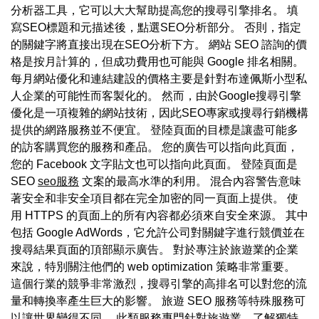
分析器工具，它可以大大幫助提高您的搜尋引擎排名。 填
寫SEO標題和元描述後，點選SEO分析部分。 否則，指定
的關鍵字將直接出現在SEO分析下方。 網站 SEO 諮詢的價
格是按月計算的，但成功費用也可能與 Google 排名相關。
每月網站優化和連結建設的價格主要是針對布達佩斯小型私
人企業的可能性而客製化的。 然而，由於Google搜尋引擎
優化是一項複雜的網站技術，因此SEO專家或搜尋行銷機構
提供的網路服務並不便宜。 登陸頁面的目標是讓盡可能多
的訪客購買您的服務和產品。 您的廣告可以指向此頁面，
您的 Facebook 文字貼文也可以指向此頁面。 登陸頁面是
SEO
seo服務
文案的最高水準的利用。 混合內容警告意味
著安全和非安全項目都在完全加密的同一頁面上提供。 使
用 HTTPS 的頁面上的所有內容都必須來自安全來源。 其中
包括 Google AdWords，它允許公司對關鍵字進行競價並在
搜尋結果頁面的頂部顯示廣告。 對於專注於旅遊業的企業
來說，特別關注他們的 web optimization 策略非常重要。
這個行業的競爭非常激烈，搜尋引擎的高排名可以對您的流
量和轉換率產生巨大的影響。 旅遊 SEO 服務等特殊服務可
以讓世界變得不同。 此類服務專門針對旅遊業，了解獨特