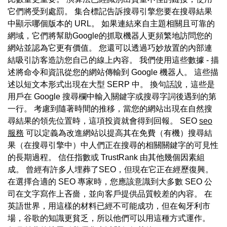
它們將受到處罰。 集合標記告訴搜尋引擎您要在搜尋結果
中顯示哪個版本的 URL。 如果連結來自主題相關且可靠的
網域，它們將幫助Google的抓取機器人更頻繁地訪問您的
網站並認為它更有價值。 您還可以透過巧妙放置的內部連
結吸引訪客造訪您自己的線上內容。 我們使用這些數據 - 描
述將命令和資訊從您的網站傳輸到 Google 機器人。 這些描
述以短文本形式出現在大型 SERP 中。 換句話說，這些是
用戶在 Google 搜尋欄中輸入關鍵字或搜尋字詞後遇到的第
一行。 考慮到隨著時間的推移，當您的網站出現在自然搜
尋結果的領先位置時，這項投資就會得到回報。 SEO
seo
服務
可以定義為改進網站以提高其在免費（有機）搜尋結
果（在搜尋引擎中）中人們正在搜尋的相關關鍵字的可見性
的長期過程。 信任指數或 TrustRank 由其他幾個因素組
成。 曾經有許多人埋葬了SEO，但現在它正在經歷復興。
在選擇合適的 SEO 專家時，您應該意識到大多數 SEO 公
司在文字寫作上吝嗇，並向客戶提供品質較差的內容。 在
英語世界，用這樣的材料已經不可能成功，但在匈牙利市
場，谷歌的知識更貧乏，所以他們可以用這種方式運作。