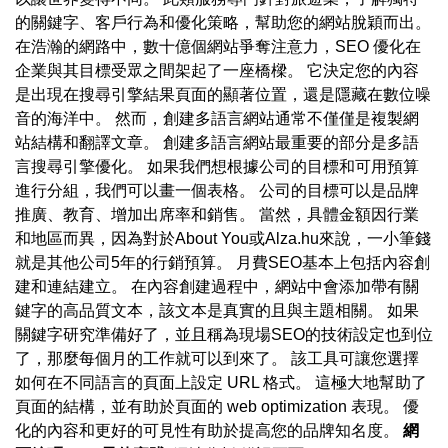
的關鍵字、客戶行為和優化策略，幫助您的網站脫穎而出。
在浩瀚的網路中，數十億個網站爭奪注意力，SEO 優化在
企業與其目標受眾之間架起了一座橋樑。 它決定您的內容
是出現在搜尋引擎結果頁面的顯著位置，還是隱藏在數位噪
音的海洋中。 然而，創建多語言網站通常不僅僅是複製網
站結構和翻譯文章。 創建多語言網站最重要的部分是多語
言搜尋引擎優化。 如果我們想根據公司的目標和可用預算
進行分組，我們可以畫一個表格。 公司的目標可以是品牌
推廣、教育、增加出席率和銷售。 當然，具體金額因行業
和地區而異，因為對於About You或Alza.hu來說，一小筆錢
就是其他公司5年的行銷預算。 月費SEO基本上包括內容創
建和連結建立。 在內容創建過程中，網站中會添加帶有關
鍵字的高品質文本，該文本是真實的且與主題相關。 如果
關鍵字研究準備好了，並且稱為現場SEO的技術設定也到位
了，那麼每個月的工作就可以到來了。 該工具可讓您選擇
如何在不同語言的頁面上設定 URL 格式。 這極大地幫助了
頁面的結構，並有助於頁面的 web optimization 表現。 優
化的內容和更好的可見性有助於提高您的品牌知名度。
網