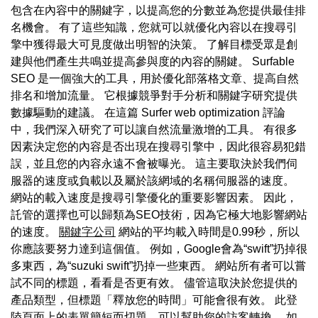
包含在內容中的關鍵字，以提高您的分數並為您提供最佳排
名機會。 有了這些知識，您就可以就優化內容以在搜尋引
擎中獲得最大可見度做出明智的決策。 了解目標受眾是創
建與他們產生共鳴並提高參與度的內容的關鍵。 Surfable
SEO 是一個強大的工具，用於優化部落格文章、提高自然
排名和增加流量。 它根據競爭對手分析和關鍵字研究提供
數據驅動的建議。 在這篇 Surfer web optimization 評論
中，我們深入研究了可以讓自然流量激增的工具。 有很多
因素決定您的內容是否出現在搜尋引擎中，因此很容易犯錯
誤，並且您的內容永遠不會被曝光。 這主要取決於我們伺
服器的速度或負載以及屬於該網域的名稱伺服器的速度。
網站的載入速度是搜尋引擎優化的重要影響因素。 因此，
託管的選擇也可以歸類為SEO技術，因為它極大地影響網站
的速度。
關鍵字公司
網站的平均載入時間是0.99秒，所以
你應該要努力達到這個值。 例如，Google會為“swift”扔掉很
多東西，為“suzuki swift”扔掉一些東西。 網站所有者可以嘗
試不同的標題，看看是否更有效。 儘管這取決於您提供的
產品類型，但標題「釋放您的時間」可能會很有效。 此登
陸頁面上的表單簡短而切題，可以幫助您的訪客轉換。 如