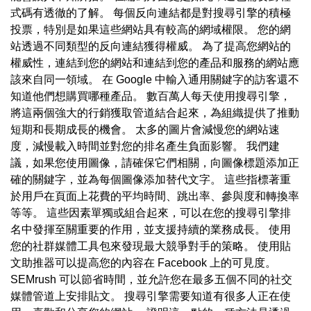
式碼有透徹的了解。 每個反向連結都是對搜尋引擎的積極
投票，特別是如果這些網站具有較高的網域權限。 您的網
站透過不同類型的反向連結獲得權威。 為了提高您網站的
權威性，連結到您的網站和連結到您的產品和服務的網站應
該來自同一領域。 在 Google 中輸入通用關鍵字的訪客還不
知道他們想購買哪種產品。 數百萬人每天使用搜尋引擎，
將這兩個強大的行銷獲取管道結合起來，為組織提供了推動
短期和長期成長的機會。 太多的圖片會減慢您的網站速
度，減慢載入時間並對您的排名產生負面影響。 我們建
議，如果您使用圖像，請確保它們相關，向圖像標題添加正
確的關鍵字，並為每個圖像添加替代文字。 這些指標著重
於用戶在頁面上花費的平均時間、跳出率、參與度和轉換率
等等。 這些因素單獨或組合起來，可以在您的搜尋引擎排
名中發揮至關重要的作用，並支援持續的業務成長。 使用
您的社群媒體工具包來發現最大競爭對手的策略。 使用貼
文助推器可以提高您的內容在 Facebook 上的可見度。
SEMrush 可以節省時間，並允許您在最多五個不同的社交
媒體管道上安排貼文。 搜尋引擎需要知道有很多人正在使