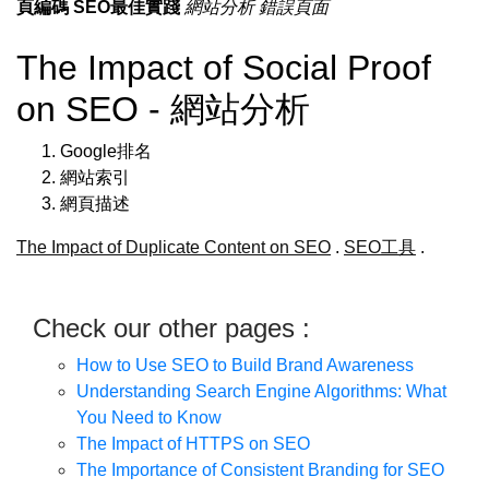
頁編碼
SEO最佳實踐
網站分析
錯誤頁面
The Impact of Social Proof
on SEO - 網站分析
Google排名
網站索引
網頁描述
The Impact of Duplicate Content on SEO
.
SEO工具
.
Check our other pages :
How to Use SEO to Build Brand Awareness
Understanding Search Engine Algorithms: What
You Need to Know
The Impact of HTTPS on SEO
The Importance of Consistent Branding for SEO