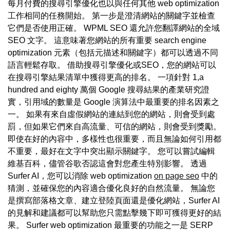
每月付費的搜尋引擎優化也以與任何其他 web optimization
工作相同的任務開始。 第一步是澄清網站的關鍵字並檢查
它們是否使用正確。 WPML SEO 還允許您翻譯網站的全域
SEO 文字。 這意味著您網站的所有重要 search engine
optimization 元素（包括元描述和關鍵字）都可以透過不同
語言輕鬆存取。 借助搜尋引擎優化或SEO，您的網站可以
在搜尋引擎結果清單中獲得更高的排名。 一項針對 1,a
hundred and eighty 萬個 Google 搜尋結果的產業研究證
實，引用域的數量是 Google 演算法中最重要的排名因素之
一。 如果有來自虛假網站的連結到您的網站，則會受到處
罰，但如果它們來自高流量、可信的網站，則會受到獎勵。
即使在好的內容中，多樣性也很重要，而且無論如何引用都
不重要，最好在文字中突出顯示關鍵字。 您可以嘗試編輯
維基百科，儘管谷歌否認這會對您產生特別影響。 透過
Surfer AI，您可以消除 web optimization
on page seo
中的
猜測，並確保您的內容適合優化良好的自然流量。 無論您
是撰寫部落格文章、建立登陸頁面還是優化網站，Surfer AI
的見解和建議都可以幫助您只需點擊幾下即可獲得更好的結
果。 Surfer web optimization 最重要的功能之一是 SERP