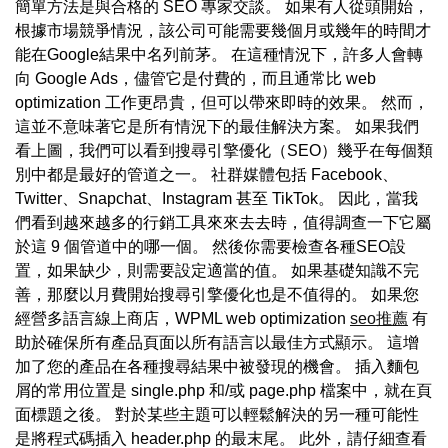
簡單方法是與合格的 SEO 專家交談。 如果有人從頭開始，
根據市場競爭情況，該公司可能需要幾個月或幾年的時間才
能在Google結果中名列前茅。 在這種情況下，許多人會轉
向 Google Ads，儘管它是付費的，而且通常比 web
optimization 工作更昂貴，但可以帶來即時的效果。 然而，
這並不意味著它是所有情況下的最佳解決方案。 如果我們
看上圖，我們可以看到搜尋引擎優化（SEO）幾乎在每個類
別中都是最好的管道之一。 社群媒體包括 Facebook、
Twitter、Snapchat、Instagram 甚至 TikTok。 因此，當我
們看到越來越多的行銷工具來來去去時，值得調查一下它屬
於這 9 個管道中的哪一個。 然後你需要檢查各種SEO設
置，如果缺少，則需要設定適當的值。 如果基礎知識不完
善，那麼以月費開始搜尋引擎優化也是不值得的。 如果您
經營多語言線上商店，WPML web optimization
seo推薦
有
助於確保所有產品頁面以所有語言以最佳方式顯示。 這增
加了您的產品在各種搜尋結果中被發現的機會。 插入麵包
屑的常用位置是 single.php 和/或 page.php 檔案中，就在頁
面標題之後。 對於某些主題可以輕鬆解決的另一種可能性
是將程式碼插入 header.php 的最末尾。 此外，請仔細查看