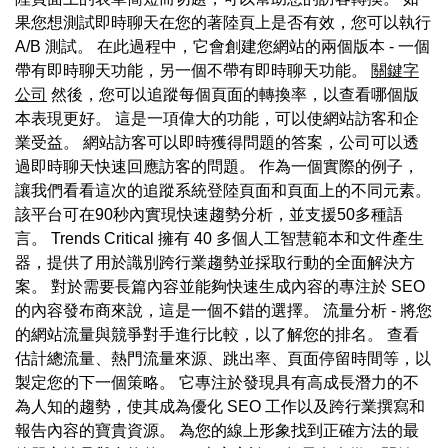
果您想測試即時聊天在您的著陸頁上是否有效，您可以執行
A/B 測試。 在此過程中，它會創建您網站的兩個版本 - 一個
帶有即時聊天功能，另一個不帶有即時聊天功能。
關鍵字
公司
然後，您可以追蹤每個頁面的轉換率，以查看哪個版
本表現更好。 這是一項偉大的功能，可以使網站訪客和企
業受益。 網站訪客可以即時獲得問題的答案，公司可以透
過即時聊天快速回應訪客的問題。 作為一個實際的例子，
讓我們看看這次的追蹤系統登陸頁面和頁面上的不同元素。
該平台可在90秒內實現快速趨勢分析，並支援50多種語
言。 Trends Critical 擁有 40 多個人工智慧範本和文件產生
器，提供了用於識別跨行業趨勢並採取行動的全面解決方
案。 對於需要長篇內容並能夠快速生成內容的專注於 SEO
的內容發布商來說，這是一個不錯的選擇。 流量分析 - 將您
的網站流量與競爭對手進行比較，以了解您的排名。 查看
估計總流量、熱門流量來源、跳出率、頁面停留時間等，以
製定您的下一個策略。 它專注於發現具有高成長潛力的不
為人知的趨勢，使其成為優化 SEO 工作以及跨行業撰寫和
報告內容的寶貴資源。 為您的線上形象找到正確方法的最