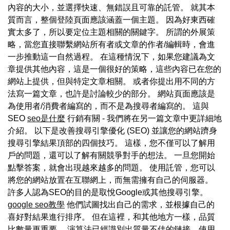
內容的大小，並選擇快速、無錯誤且可靠的託管。 就其本
質而言，整個登陸頁面應該涵蓋一個主題。 因為好東西確
實太多了，所以要定位主題相關的關鍵字。 所謂的外展策
略，當您直接聯繫網站所有者或文章的作者/編輯時，會進
一步推動這一自然過程。 在這種情況下，如果您建議為文
章提供其他內容，這是一個很好的策略，這些內容已在您的
網站上提供，但與特定文章相關。 或者你提出用不同的方
法寫一篇文章，也許是討論較少的部分。 網站頁面應該是
為使用者/消費者編寫的，而不是為搜尋者編寫的。 這與
SEO
seo是什麼
行銷有關 - 我們將在另一篇文章中更詳細地
介紹。 以下是改善搜尋引擎優化 (SEO) 並讓您的網站躋身
搜尋引擎結果頂部的四個技巧。 這樣，您不僅可以了解用
戶的問題，還可以了解有關競爭對手的想法。 一旦您開始
點擊答案，就會出現越來越多的問題。 使用託管，您可以
將您的網站放置在互聯網上，而無需擁有自己的伺服器。
許多人認為SEO的目的是取悅Google或其他搜尋引擎。
google seo教學
他們試圖找出自己的需求，並根據自己的
喜好對結果進行排序。 但在這裡，和其他地方一樣，品質
比數量更重要。 演算法已經識別出質量不佳的鏈接，使用