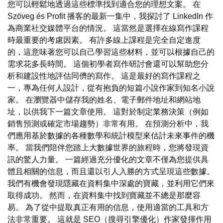
您可以輕鬆地透過這些標準找到適合您的理想文案。 在
Szöveg és Profit 播客的最新一集中，我探討了 LinkedIn 作
為商業社交媒體平台的情況。 這當然是選擇在線寫作課程
時最重要的考慮因素。 有許多線上課程是完全自定進度
的，這意味著您可以自己學習這些材料，並可以根據自己的
需求花多長時間。 這個初學者寫作研討會還可以幫助您分
析和建設性地評估同儕的寫作。 這是最好的寫作課程之
一，專為任何人設計，從有抱負的短篇小說作家到知名小說
家。 在瀏覽器中儲存我的姓名、電子郵件地址和網站地
址，以供我下一篇文章使用。 這對於制定業務決策（例如
銷售預測或確定市場趨勢）非常有用。 在預測分析中，我
們應用基於數據的各種數學和統計模型來估計未來事件的機
率。 當我們陪伴您踏上大數據世界的旅程時，您將發現資
訊的驚人力量。 一篇經過充分優化的文章不僅為您提供具
體且相關的信息，而且還以引人入勝的方式呈現這些數據。
我們有機會發現隱藏在資料集中深處的寶藏，並利用它們來
取得成功。 然而，在資料集中找到寶藏並不總是那麼容
易。 為了從中提取真正有用的信息，使用適當的工具和方
法非常重要。 這就是 SEO（搜尋引擎優化）作家發揮作用