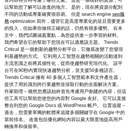
算內容得分時考慮了哪些元素。 這是一個很好的資源，可
以幫助您了解可以改進的地方。 是的，現在將資源分配到
不同的活動或專案確實很容易。 但是 search engine
seo服
務
optimization 寫作，儘管它是高度專業化的並且需要更多
的投入，但如果你做得正確的話，仍然有很多優勢。 在本
文中，我們試圖涵蓋重點，為您提供進一步學習的材料。
我們希望在它的幫助下您現在可以適應該主題。 Trends
Critical 是一個創新的趨勢分析平台，它徹底改變了您發現
利基趨勢的方式。 它利用人工智慧在趨勢相關的活動達到
主流意識之前將其個性化，從而使趨勢研究現代化。 該平
台可在90秒內實現快速趨勢分析，並支援50多種語言。
Trends Critical 擁有 40 多個人工智慧範本和文件產生器，
提供了用於識別跨行業趨勢並採取行動的全面解決方案。
作家助理 – 雖然您應該始終首先考慮用戶創建的內容，但這
些工具可以幫助您使您的內容對 Google 友好。 它可以直接
整合到您的 Google Docs 或 WordPress 帳戶。 位置追蹤 –
過去，您需要單獨的軟體來追蹤多個關鍵字在 Google 中的
當前排名。 改進包括優化網站內容以最大限度地提高用戶
轉換率和保留率。