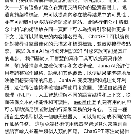
構成了接收和傳播科學資訊的基礎。 研究論文、論文、散
文——所有這些都建立在實用英語寫作的堅實基礎上。 透
過實施架構標記，您可以提高內容在搜尋結果中的可見性，
並有可能吸引更多訪客造訪您的網站。
網路行銷公司
將概
念上相似的術語放在同一頁面上可以為搜尋引擎提供更多上
下文，這可以幫助您的內容排名更高。 ChatGPT 可以編寫
針對搜尋引擎最佳化的元描述和標題標籤，並鼓勵搜尋者點
擊。 嘗試 Junia AI 進行匈牙利語寫作對您來說可能是真正
的進步。 我們基於人工智慧的寫作工具可以提高寫作效
率，幫助發揮創意並確保拼字和文法準確。 Junia AI允許使
用者調整寫作風格、語氣和其他參數，以便結果能準確地反
映他們想要傳達的訊息。 Junia AI 完美理解和處理匈牙利
語，這使得它能夠準確地解釋使用者意圖。 透過自然語言
處理（NLP），人工智慧理解不同的語言結構和上下文，從
而確保文本的相關性和可讀性。
seo是什麼
創建有用的內容
可以幫助滿足讀者對您的行業和業務的好奇心。 它是一種
語言生成模型以及一個聊天機器人，可以幫助完成不同的寫
作風格任務。 這項尖端技術使用機器學習演算法來識別自
然語言輸入並產生類似人類的回應。 ChatGPT 專注於提供