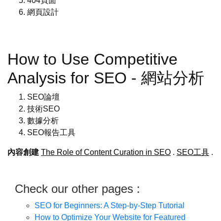
404頁面
網頁設計
How to Use Competitive
Analysis for SEO - 網站分析
SEO論壇
技術SEO
數據分析
SEO報告工具
內容創建
The Role of Content Curation in SEO
.
SEO工具
.
Check our other pages :
SEO for Beginners: A Step-by-Step Tutorial
How to Optimize Your Website for Featured