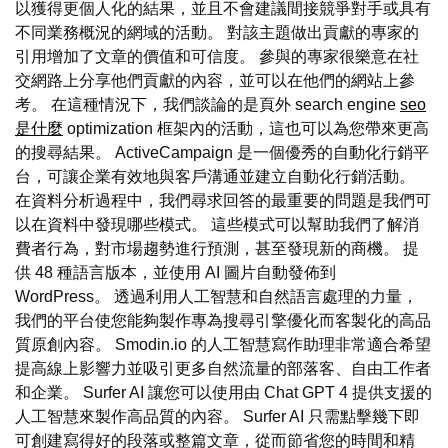
以獲得更個人化的結果，並且不會建議間接競爭對手或具有
不同業務概況的網域的活動。 對該主題做出貢獻的專家的
引用增加了文章的價值和可信度。 參與的專家很樂意在社
交網路上分享他們貢獻的內容，並可以在他們的網站上參
考。 在這種情況下，我們談論的是頁外 search engine
seo
是什麼
optimization 框架內的活動，這也可以為您帶來更高
的搜尋結果。 ActiveCampaign 是一個優秀的自動化行銷平
台，可讓企業有效地與客戶溝通並建立自動化行銷活動。
在資料分析過程中，我們尋求回答的最重要的問題是我們可
以在資料中發現哪些模式。 這些模式可以幫助我們了解消
費者行為，對市場趨勢進行預測，甚至發現新的商機。 提
供 48 種語言版本，並使用 AI 圖片自動發佈到
WordPress。 透過利用人工智慧和自然語言處理的力量，
我們的平台使您能夠製作專為搜尋引擎優化而客製化的高品
質原創內容。 Smodin.io 的人工智慧寫作助理非常適合希望
提高線上影響力並吸引更多自然流量的部落客、自由工作者
和企業。 Surfer AI 讓您可以使用由 Chat GPT 4 提供支援的
人工智慧來製作高品質的內容。 Surfer AI 只需點擊幾下即
可創建寫得好的段落或整篇文章，從而節省您的時間和精