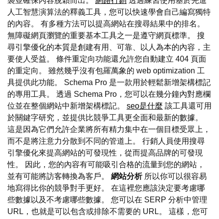
襲並確保內容脫穎而出。
網路行銷
透過練習使用基於先進
人工智慧演算法的釋義工具，您可以快速學會自己編寫獨特
的內容。 有多種方法可以提高網站在搜尋結果中的排名。
無障礙網頁瀏覽的重要基本工具之一是遵守網頁標準。 搜
尋引擎優化的本質是創建有用、可靠、以人為本的內容，主
要使人受益。 條件重定向功能還允許您自動建立 404 頁面
的重定向。 雖然幾乎沒有包羅萬象的 web optimization 工
具提供此功能。 Schema Pro 是一款用於輕鬆新增架構標記
的專用工具。 透過 Schema Pro，您可以在幾分鐘內對應欄
位並在整個網站中新增架構標記。
seo是什麼
該工具還可用
於關鍵字研究，並提供比競爭工具更全面和最新的數據。
這是因為它們允許企業將所有精力集中在一個目標受眾上，
而不是將注意力分散到不同的管道上。 行銷人員使用搜尋
引擎優化來提高網站的可發現性，從而提高品牌的可發現
性。 因此，您的內容有可能吸引合格的流量到您的網站，
並有可能將訪客轉換為客戶。
網站分析
所以你可以很容易
地寫得比你的競爭對手更好。 在這裡您應該決定要考慮哪
些數據以及不考慮哪些數據。 您可以在 SERP 分析中管理
URL，也就是可以包含或排除不需要的 URL。 這樣，您可