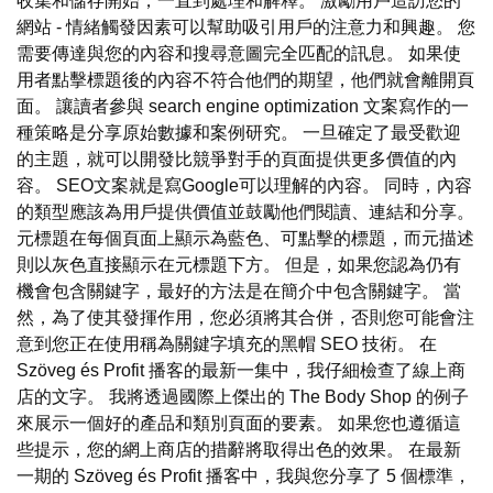
收集和儲存開始，一直到處理和解釋。 激勵用戶造訪您的
網站 - 情緒觸發因素可以幫助吸引用戶的注意力和興趣。 您
需要傳達與您的內容和搜尋意圖完全匹配的訊息。 如果使
用者點擊標題後的內容不符合他們的期望，他們就會離開頁
面。 讓讀者參與 search engine optimization 文案寫作的一
種策略是分享原始數據和案例研究。 一旦確定了最受歡迎
的主題，就可以開發比競爭對手的頁面提供更多價值的內
容。 SEO文案就是寫Google可以理解的內容。 同時，內容
的類型應該為用戶提供價值並鼓勵他們閱讀、連結和分享。
元標題在每個頁面上顯示為藍色、可點擊的標題，而元描述
則以灰色直接顯示在元標題下方。 但是，如果您認為仍有
機會包含關鍵字，最好的方法是在簡介中包含關鍵字。 當
然，為了使其發揮作用，您必須將其合併，否則您可能會注
意到您正在使用稱為關鍵字填充的黑帽 SEO 技術。 在
Szöveg és Profit 播客的最新一集中，我仔細檢查了線上商
店的文字。 我將透過國際上傑出的 The Body Shop 的例子
來展示一個好的產品和類別頁面的要素。 如果您也遵循這
些提示，您的網上商店的措辭將取得出色的效果。 在最新
一期的 Szöveg és Profit 播客中，我與您分享了 5 個標準，