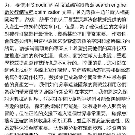
力。 要使用 Smodin 的 AI 文章編寫器撰寫 search engine
數位行銷課程
optimization 文章，首先選擇主題並輸入相關
關鍵字。 然後，該平台的人工智慧演算法會根據提供的輸
入產生一篇獨特的文章 [7]。 但是，為了確保產生的文章針
對搜尋引擎進行最佳化，遵循某些準則非常重要。 作者也
會教您如何利用這些原因來影響您選擇的字詞和您所採取的
語氣。 許多嶄露頭角的專業人士希望提高他們的寫作技巧
並推進他們的寫作生涯。 此外，對於在職人士來說，重返
學校並提高寫作技能也是不可行的。 幸運的是，您可以在
網路上找到許多線上寫作課程，它們將幫助您完善和提高您
的寫作和寫作技巧。 數據集已成為當今商業世界中最有價
值的資產之一。 我們如何分享這些隱藏的寶藏並利用它們
為我們帶來優勢？
網路行銷公司
在本文中，我們將深入探
討大數據的世界，並探討在這段旅程中我們可能會遇到哪些
有趣的發現。 探索數據海洋可能是一次有趣且令人興奮的
冒險，但在正確的支援下進入這個世界非常重要。 確保您
擁有正確的資料收集和分析工具，並且不要忘記安全性，因
為資料保護至關重要。 大數據分析有幾個步驟，從資料的