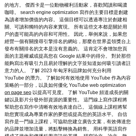
的地方。 傑西卡是一位動物權利活動家，喜歡閱讀和喝濃
咖啡。 search engine optimization 寫作的主要目標是創建
為讀者增加價值的內容。 這個目標可以透過專注於創建相
關、可讀和獨特的內容來實現。 所有這些文本都是關於用
戶的盡可能高的內容和可用性。 因此，舉例來說，如果您
經營一個有關搜尋引擎排名的網站，那麼在世界盃領獎台上
發布有關排名的文本是沒有意義的。 這肯定不會增加您頁
面的主題權威或提高您在 Google 結果中的得分。 對於那些
能夠寫出有吸引力且易於理解的文字並知道如何吸引讀者註
意力的人。 了解 2023 年匈牙利品牌如何充分利用
YouTube 的潛力。 了解如何有效地使用 YouTube 作為內容
策略的一部分，以及如何優化 YouTube web optimization
on page seo
以提高可見度。 了解 YouTube 頻道成長的關
鍵以及影片分發外部資源的重要性。 這門線上寫作課程將
幫助您在寫作中清晰有效地表達自己。 這個線上課程將幫
助您實現成為專業作家的夢想或提高您的英語水平。 自信
寫作是一門線上課程，可協助您建立廣告文案，有效傳達您
的品牌並增加流量，將點擊轉換為銷售。 用科學英語寫作