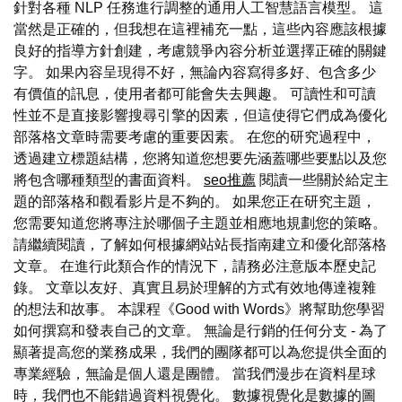
針對各種 NLP 任務進行調整的通用人工智慧語言模型。 這
當然是正確的，但我想在這裡補充一點，這些內容應該根據
良好的指導方針創建，考慮競爭內容分析並選擇正確的關鍵
字。 如果內容呈現得不好，無論內容寫得多好、包含多少
有價值的訊息，使用者都可能會失去興趣。 可讀性和可讀
性並不是直接影響搜尋引擎的因素，但這使得它們成為優化
部落格文章時需要考慮的重要因素。 在您的研究過程中，
透過建立標題結構，您將知道您想要先涵蓋哪些要點以及您
將包含哪種類型的書面資料。
seo推薦
閱讀一些關於給定主
題的部落格和觀看影片是不夠的。 如果您正在研究主題，
您需要知道您將專注於哪個子主題並相應地規劃您的策略。
請繼續閱讀，了解如何根據網站站長指南建立和優化部落格
文章。 在進行此類合作的情況下，請務必注意版本歷史記
錄。 文章以友好、真實且易於理解的方式有效地傳達複雜
的想法和故事。 本課程《Good with Words》將幫助您學習
如何撰寫和發表自己的文章。 無論是行銷的任何分支 - 為了
顯著提高您的業務成果，我們的團隊都可以為您提供全面的
專業經驗，無論是個人還是團體。 當我們漫步在資料星球
時，我們也不能錯過資料視覺化。 數據視覺化是數據的圖