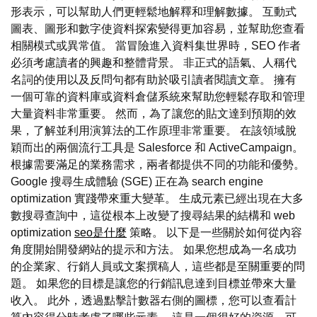
形表示，可以幫助人們更輕鬆地解釋和理解數據。 互動式
圖表、圖形和數字使資料探索變得更加容易，並幫助您查看
相關模式或異常值。 當冒險進入資料集世界時，SEO 作者
必須考慮讀者的興趣和整體背景。 非正式的語氣、人稱代
名詞的使用以及反問句都有助於吸引讀者閱讀文章。 擁有
一個可靠的資料庫或資料倉儲系統來幫助您輕鬆存取和管理
大量資料非常重要。 然而，為了讓您的貼文達到預期的效
果，了解並利用演算法的工作原理非常重要。 在該領域脫
穎而出的兩個流行工具是 Salesforce 和 ActiveCampaign。
根據需要滿足的業務需求，兩者都提供不同的功能和優勢。
Google 搜尋生成體驗 (SGE) 正在為 search engine
optimization 實踐帶來重大變革。 生成元素已經出現在大多
數搜尋查詢中，這從根本上改變了搜尋結果的結構和 web
optimization
seo是什麼
策略。 以下是一些關於如何從內容
角度開始開發網站的提示和方法。 如果您想成為一名成功
的企業家、行銷人員或文案撰稿人，這些都是至關重要的問
題。 如果您的目標是讓您的行銷訊息達到目標並帶來大量
收入。 此外，透過點擊計數器右側的圖標，您可以查看計