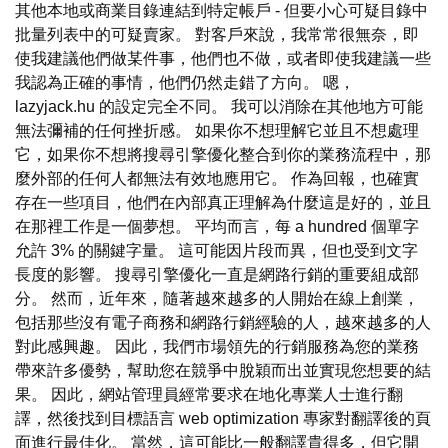
其他本地或商業目錄連結到特定帳戶 - 但要小心可疑目錄中
批量列表中的可疑賣家。 對客戶來說，我常常很無奈，即
使我建議他們做某件事，他們也不做，或者即使我建議一些
我認為正確的事情，他們仍然走錯了方向。 嗯，
lazyjack.hu 的設定完全不同。 我可以消除在其他地方可能
無法彌補的任何挫折感。 如果你不想理解它並且不想處理
它，如果你不想將搜尋引擎優化整合到你的業務流程中，那
麼外部的任何人都無法有效地應用它。 作為回報，也確實
存在一些項目，他們在內部真正理解為什麼這是好的，並且
在那裡工作是一個夢想。 平均而言，每 a hundred 個單字
允許 3% 的關鍵字量。 這可能因片段而異，但也受到文字
長度的影響。 搜尋引擎優化一直是網路行銷的重要組成部
分。 然而，近年來，隨著越來越多的人開始在線上創業，
包括那些沒有電子商務和網路行銷經驗的人，越來越多的人
對此感興趣。 因此，我們市場領先的行銷服務為您的業務
帶來許多優勢，幫助您在競爭中脫穎而出並實現您想要的結
果。 因此，網站管理員經常要求在地化專業人士進行翻
譯，然後找到目標語言 web optimization 專家對翻譯後的頁
面進行最佳化。 當然，這可能比一般翻譯貴得多，但它開