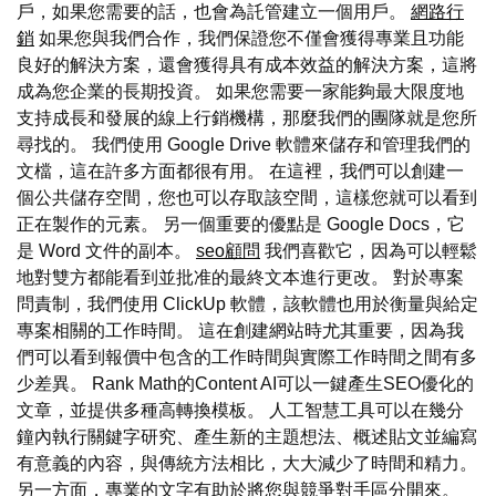
戶，如果您需要的話，也會為託管建立一個用戶。
網路行
銷
如果您與我們合作，我們保證您不僅會獲得專業且功能
良好的解決方案，還會獲得具有成本效益的解決方案，這將
成為您企業的長期投資。 如果您需要一家能夠最大限度地
支持成長和發展的線上行銷機構，那麼我們的團隊就是您所
尋找的。 我們使用 Google Drive 軟體來儲存和管理我們的
文檔，這在許多方面都很有用。 在這裡，我們可以創建一
個公共儲存空間，您也可以存取該空間，這樣您就可以看到
正在製作的元素。 另一個重要的優點是 Google Docs，它
是 Word 文件的副本。
seo顧問
我們喜歡它，因為可以輕鬆
地對雙方都能看到並批准的最終文本進行更改。 對於專案
問責制，我們使用 ClickUp 軟體，該軟體也用於衡量與給定
專案相關的工作時間。 這在創建網站時尤其重要，因為我
們可以看到報價中包含的工作時間與實際工作時間之間有多
少差異。 Rank Math的Content AI可以一鍵產生SEO優化的
文章，並提供多種高轉換模板。 人工智慧工具可以在幾分
鐘內執行關鍵字研究、產生新的主題想法、概述貼文並編寫
有意義的內容，與傳統方法相比，大大減少了時間和精力。
另一方面，專業的文字有助於將您與競爭對手區分開來。