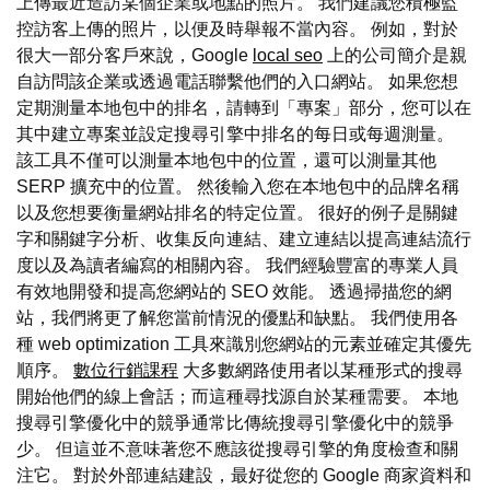
上傳最近造訪某個企業或地點的照片。 我們建議您積極監
控訪客上傳的照片，以便及時舉報不當內容。 例如，對於
很大一部分客戶來說，Google
local seo
上的公司簡介是親
自訪問該企業或透過電話聯繫他們的入口網站。 如果您想
定期測量本地包中的排名，請轉到「專案」部分，您可以在
其中建立專案並設定搜尋引擎中排名的每日或每週測量。
該工具不僅可以測量本地包中的位置，還可以測量其他
SERP 擴充中的位置。 然後輸入您在本地包中的品牌名稱
以及您想要衡量網站排名的特定位置。 很好的例子是關鍵
字和關鍵字分析、收集反向連結、建立連結以提高連結流行
度以及為讀者編寫的相關內容。 我們經驗豐富的專業人員
有效地開發和提高您網站的 SEO 效能。 透過掃描您的網
站，我們將更了解您當前情況的優點和缺點。 我們使用各
種 web optimization 工具來識別您網站的元素並確定其優先
順序。
數位行銷課程
大多數網路使用者以某種形式的搜尋
開始他們的線上會話；而這種尋找源自於某種需要。 本地
搜尋引擎優化中的競爭通常比傳統搜尋引擎優化中的競爭
少。 但這並不意味著您不應該從搜尋引擎的角度檢查和關
注它。 對於外部連結建設，最好從您的 Google 商家資料和