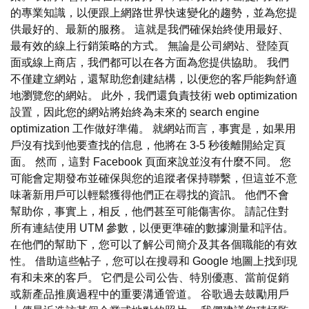
的專業知識，以便跟上網路世界快速變化的趨勢，並為您提
供最好的、最新的服務。 這就是我們確保始終使用最好、
最有效的線上行銷策略的方式。 無論是公司網站、登陸頁
面或線上商店，我們都可以在各方面為您提供協助。 我們
不僅建立網站，還幫助您創建結構，以便您的客戶能夠舒適
地瀏覽您的網站。 此外，我們還負責技術 web optimization
設置，因此您的網站將始終為未來的 search engine
optimization 工作做好準備。 就網站而言，事實是，如果用
戶沒有找到他要查找的信息，他將在 3-5 秒後離開給定頁
面。 然而，這對 Facebook 頁面來說並沒有什麼不同。 您
可能會定期發布並確保與您的追蹤者保持聯繫，但這並不意
味著新用戶可以輕鬆獲得他們正在尋找的資訊。 他們不會
幫助你，事實上，相反，他們甚至可能傷害你。 請記住對
所有連結使用 UTM 參數，以便更準確的數據測量和評估。
在他們的幫助下，您可以了解公司簡介及其各個職能的有效
性。 借助這些帖子，您可以在搜尋和 Google 地圖上找到現
有和未來的客戶。 它們是公司公告、特別優惠、當前促銷
或新產品推廣過程中的重要溝通管道。 谷歌過去鼓勵用戶