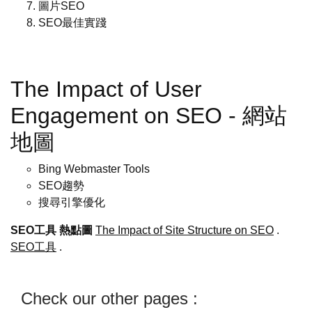
圖片SEO
SEO最佳實踐
The Impact of User
Engagement on SEO - 網站
地圖
Bing Webmaster Tools
SEO趨勢
搜尋引擎優化
SEO工具
熱點圖
The Impact of Site Structure on SEO
.
SEO工具
.
Check our other pages :