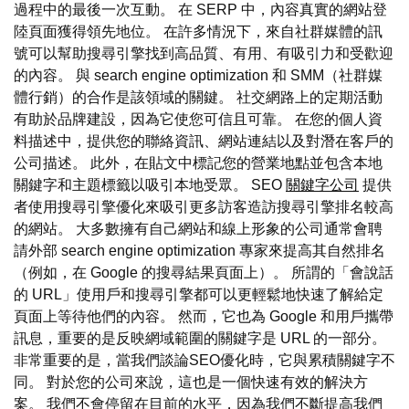
過程中的最後一次互動。 在 SERP 中，內容真實的網站登
陸頁面獲得領先地位。 在許多情況下，來自社群媒體的訊
號可以幫助搜尋引擎找到高品質、有用、有吸引力和受歡迎
的內容。 與 search engine optimization 和 SMM（社群媒
體行銷）的合作是該領域的關鍵。 社交網路上的定期活動
有助於品牌建設，因為它使您可信且可靠。 在您的個人資
料描述中，提供您的聯絡資訊、網站連結以及對潛在客戶的
公司描述。 此外，在貼文中標記您的營業地點並包含本地
關鍵字和主題標籤以吸引本地受眾。 SEO
關鍵字公司
提供
者使用搜尋引擎優化來吸引更多訪客造訪搜尋引擎排名較高
的網站。 大多數擁有自己網站和線上形象的公司通常會聘
請外部 search engine optimization 專家來提高其自然排名
（例如，在 Google 的搜尋結果頁面上）。 所謂的「會說話
的 URL」使用戶和搜尋引擎都可以更輕鬆地快速了解給定
頁面上等待他們的內容。 然而，它也為 Google 和用戶攜帶
訊息，重要的是反映網域範圍的關鍵字是 URL 的一部分。
非常重要的是，當我們談論SEO優化時，它與累積關鍵字不
同。 對於您的公司來說，這也是一個快速有效的解決方
案。 我們不會停留在目前的水平，因為我們不斷提高我們