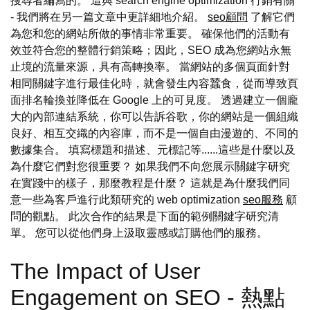
搜尋者編寫的。 這與 search engine optimization 行銷有關
- 我們將在另一篇文章中更詳細地介紹。
seo顧問
了解它們
為您和您的網站所做的事情非常重要。 確保他們的活動有
效並符合您的整體行銷策略；因此，SEO 成為您網站永無
止境的流量來源，具有高轉換率。 當網站的多個頁面針對
相同關鍵字進行最佳化時，就會發生內容蠶食，從而導致頁
面排名輪換並降低在 Google 上的可見度。 透過建立一個龐
大的內部連結系統，你可以告訴谷歌，你的網站是一個組織
良好、相互交織的內容庫，而不是一個自由漫遊的、不同的
數據集合。 填寫標題和描述、元標記等......這些是什麼以及
為什麼它們對您很重要？ 如果我們不向您展示關鍵字研究
在實踐中的樣子，那麼教程是什麼？ 這就是為什麼我們同
意一些為客戶進行此類研究的 web optimization
seo服務
顧
問的觀點。 此次合作的結果是下面的範例關鍵字研究清
單。 您可以從他們身上汲取靈感或訂購他們的服務。
The Impact of User
Engagement on SEO - 熱點