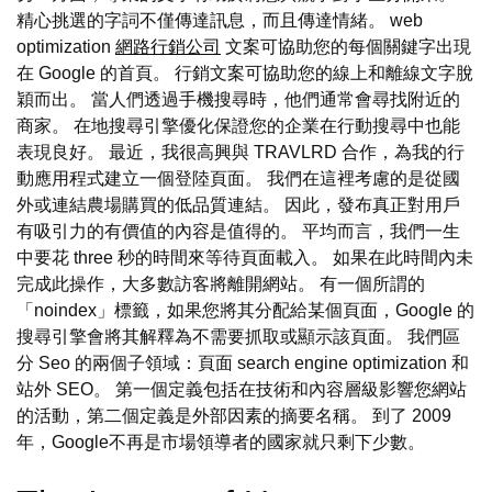
精心挑選的字詞不僅傳達訊息，而且傳達情緒。 web
optimization
網路行銷公司
文案可協助您的每個關鍵字出現
在 Google 的首頁。 行銷文案可協助您的線上和離線文字脫
穎而出。 當人們透過手機搜尋時，他們通常會尋找附近的
商家。 在地搜尋引擎優化保證您的企業在行動搜尋中也能
表現良好。 最近，我很高興與 TRAVLRD 合作，為我的行
動應用程式建立一個登陸頁面。 我們在這裡考慮的是從國
外或連結農場購買的低品質連結。 因此，發布真正對用戶
有吸引力的有價值的內容是值得的。 平均而言，我們一生
中要花 three 秒的時間來等待頁面載入。 如果在此時間內未
完成此操作，大多數訪客將離開網站。 有一個所謂的
「noindex」標籤，如果您將其分配給某個頁面，Google 的
搜尋引擎會將其解釋為不需要抓取或顯示該頁面。 我們區
分 Seo 的兩個子領域：頁面 search engine optimization 和
站外 SEO。 第一個定義包括在技術和內容層級影響您網站
的活動，第二個定義是外部因素的摘要名稱。 到了 2009
年，Google不再是市場領導者的國家就只剩下少數。