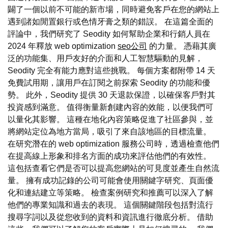
闢了一個以前不可能的新市場，同時避免客戶在您的網站上
遇到諸如閒置銀行或色情牙膏之類的錯誤。 在這篇全面的
評論中，我們研究了 Seodity 如何幫助企業和行銷人員在
2024 年釋放 web optimization
seo公司
的力量。 憑藉其廣
泛的功能集、用戶友好的介面和人工智慧驅動的見解，
Seodity 完全有能力應對這些挑戰。 每個方案都附帶 14 天
免費試用期，讓用戶在訂閱之前探索 Seodity 的功能和優
勢。 此外，Seodity 提供 30 天退款保證，以確保客戶對其
投資感到滿意。 值得衡量新創建內容的效能，以便我們可
以量化其影響。 這種在地化內容策略促進了社區參與，並
將網站定位為地方當局，吸引了來自該地區的目標流量。
在研究潛在的 web optimization 服務公司時，透過檢查他們
在提高線上形象和排名方面的成功來評估他們的有效性。
這包括查看它們是否可以提高您網站的可見度並產生自然流
量。 擁有成功記錄的公司可能會使用關鍵字研究、頁面優
化和連結建立等策略。 檢查案例研究和推薦可以深入了解
他們的專業知識和過去的表現。 這個關鍵階段包括對流行
搜尋字詞以及從您收到的資料和資訊進行徹底分析。 借助