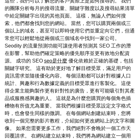
這些，我們可以了解您的客戶實際上是如何搜尋的。 我們
的團隊分析每月的搜尋流量、關鍵字難度以及搜尋結果清單
中給定關鍵字出現的其他頁面。 這樣，無論人們如何搜
索，他們都會找到您的網站。 當然，您可以購買兩個或三
個以上的域名，甚至可以即時使用它們並重定向它們，但通
常您可以輕鬆地從兩個或三個域名中找到一家公司。
Seodity 的流量預測功能可讓使用者預測其 SEO 工作的潛
在影響，幫助他們確定策略的優先順序並更有效地分配資
源。 成功的 SEO
seo是什麼
優化依賴於正確的基礎，包括
關鍵字研究。 這有助於更好地了解目標受眾，滿足用戶的
資訊需求並隨後優化內容。 每個活動都可以針對根據人口
統計、興趣和行為數據定義的目標受眾進行客製化。 這使
得企業主能夠製作更有針對性的廣告，更有可能吸引對其產
品或服務感興趣的人。 這就是為什麼您購買的每個角色插
槽物有所值尤為重要。 當我們根據目標受眾設定文字格式
時，也會發生同樣的微調。 在每個網站創建結束時，您將
收到一個完整的影片教程，介紹如何更改網站上的文字和圖
像。 如果您需要更多工作，我們絕對不會晚於一個工作天
回覆請求。 在網站建立結束時，我們將為網站建立一個用