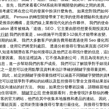
。 首先，我們來看看CRM系統和單獨開發的網站之間的差異。
須考慮它將在您公司的發展中扮演什麼角色。 如果您對我們如
頁。 Persuva 的轉型開發帶來了乾淨的使用者體驗和先進
勞爾的備受推崇的機構，是我們線上業務現代化的合作夥伴。 我們的
ization 通常被稱為「道德」SEO，它主要由那些想要長期投資其網站
位行銷
我們的答案是，seo措施平均需要3-12個月才能帶來改
期的結果。 我們大多數客戶的廣告費用都透過使用 Seo 優化
接，使用它們將受到處罰。 透過分析搜尋引擎結果頁面 (SER
人知道有關潛在客戶如何搜尋以及他們正在尋找什麼的信息，這
重要因素。 我在這裡認為，它不僅為新創公司，而且為現有的
息，進一步幫助我們的客戶成長。 我們可以了解競爭對手錶現最
有價值的好處之一是您可以使用點擊流資料來估計準確的關鍵字搜尋量資料。 
 因此，給定的關鍵字搜尋量指標可以涵蓋不同關鍵字變體的資
 您可以從競爭對手網站的結構以及監控搜尋引擎全文搜尋結果並
關反向連結的好方法。 例如，如果您分發攀岩設備，請聯絡當地
他住宿場所。
關鍵字公司
您會親眼看到，您會發現許多類似的機
和遊客的官方網站，他們在其中收集本地服務和產品的連結。 因
鍵字重組頁面，從而針對影像搜尋引擎進行最佳化。 與搜尋引擎類