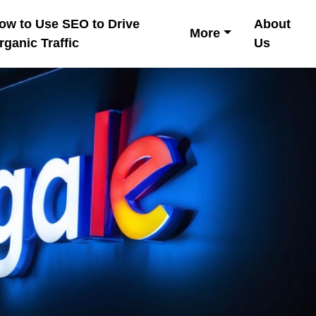
ow to Use SEO to Drive
About
More
rganic Traffic
Us