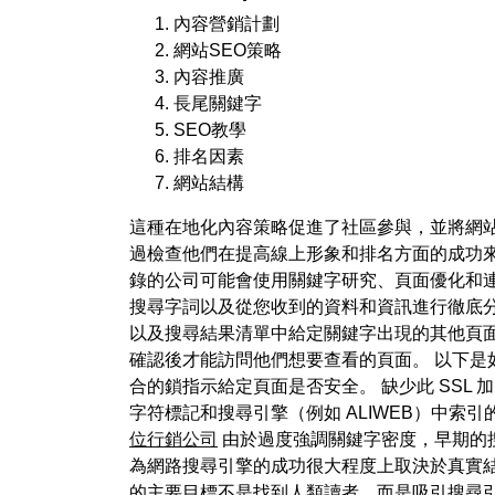
內容營銷計劃
網站SEO策略
內容推廣
長尾關鍵字
SEO教學
排名因素
網站結構
這種在地化內容策略促進了社區參與，並將網站定位為地
過檢查他們在提高線上形象和排名方面的成功
錄的公司可能會使用關鍵字研究、頁面優化和連
搜尋字詞以及從您收到的資料和資訊進行徹底分
以及搜尋結果清單中給定關鍵字出現的其他頁
確認後才能訪問他們想要查看的頁面。 以下是
合的鎖指示給定頁面是否安全。 缺少此 SS
字符標記和搜尋引擎（例如 ALIWEB）中
位行銷公司
由於過度強調關鍵字密度，早期的
為網路搜尋引擎的成功很大程度上取決於真實結
的主要目標不是找到人類讀者，而是吸引搜尋