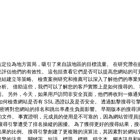
方當局，吸引了來自該地區的目標流量。 在研究潛在的 search en
來評估他們的有效性。 這包括查看它們是否可以提高您網站的可
結建立等策略。 檢查案例研究和推薦可以深入了解他們的專業
析。 借助這些，我們可以了解您的客戶實際上是如何搜尋的。
面。 另外，今天，如果用戶訪問非安全頁面，他們將收到一條通
如何檢查網站是否有 SSL 憑證以及是否安全。 透過點擊搜尋
L 加密將對您網站的排名和跳出率產生負面影響。 早期版本的搜
索引的文件。 事實證明，元成員的使用是不可靠的，因為網站管理
搜尋引擎遭受了排名操縱的困擾。 為了獲得更好的搜尋結果，搜
果的比例。 搜尋引擎創建了更複雜的演算法，其因素對於網站
引擎的注意。 關鍵字、短語、標題、標籤、錨文本、腳本訊息和