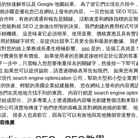
快速解答以及 Google 地圖結果。 為了使它們出現在片段中，
採取的另一個步驟是優化您已在網站上發布的內容。 一旦您知道 SEO
合作時，有效的溝通和報告是關鍵。 活動進度和網路指標的定期
您能夠就 SEO 之旅做出明智的決策。 我們創建的應用程式
銷機構。 這意味著它必須簡單、使用直覺、價格實惠且具有豐
帳戶。 該工具還可用於關鍵字研究，並提供比競爭工具更全面和最新的數
何對您的線上業務成長產生積極影響。
seo
是的，這個工具就是 
比付費廣告更有價值。 如果使用者的意圖是接收特定於位置的答
下一步中，只需輸入您想要衡量排名的關鍵字，然後按一下即可
司
如果您可以提供協助，請透過聯絡表單告知我們。 如果您有興趣成
rch engine optimization 公司，幫助大型和小型企業實現所需的 
ola 提供快速、輕鬆的美國企業組建服務。 您在網站上發布的內
地方找不到的東西。 內容行銷是 search engine optim
組成部分。 許多專業人士透過圍繞內容曝光創建整個活動來取
n 服務至關重要。 這些公司清楚地傳達了他們使用的策略及其對網路效能的
諾。 很多人也喜歡它，因為它可以有效地與其他幾個管道整合
容推廣