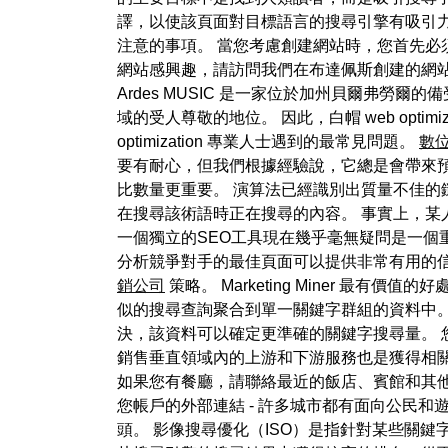
譯，以使該頁面對目標語言的搜尋引擎有吸引力
注意的事項。 當您考慮創建網站時，您首先必
網站感興趣，請訪問我們在布達佩斯創建的網站網
Ardes MUSIC 是一家位於加州貝爾弗
域的受人尊敬的地位。 因此，白帽 web optim
optimization 專業人士遇到的最常見問題。
數
要有耐心，但我們根據經驗說，它總是會帶來預
比數量更重要。 演算法已經識別出質量不佳的鏈
在搜尋該術語時正在搜尋的內容。 事實上，某
一個獨立的SEO工具現在幾乎毫無疑問是一個
分析競爭對手的最佳頁面可以提供非常有用的信
銷公司
策略。 Marketing Miner 最
似的搜尋查詢聚合到單一關鍵字群組的資料中。
決，該資料可以確定更準確的關鍵字搜尋量。
銷售垂直領域內的上游和下游服務也是獲得相
如果您有餐廳，請聯絡最近的飯店、賓館和其
您帳戶的外部連結 - 許多城市都有面向公民
頭。 影像搜尋優化（ISO）是指針對某些關