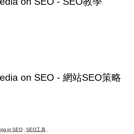
 Media on SEO - SEO教學
l Media on SEO - 網站SEO策略
ing in SEO
.
SEO工具
.