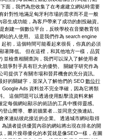
 下面，我們為您收集了在考慮建立網站時需要
何有針對性地滿足匈牙利市場的需求而不是一般
的內容生成功能，為客戶帶來了成功的創投融資。
使命是創建一個數位平台，反映學校在音樂教育領
的人使用。 這是我們作為 search engine
變。 起初，這個時間可能看起來很長，你真的必須
而顯著降低。 但在這裡，和其他地方一樣，品質
P) 並檢查相關查詢，我們可以深入了解使用者
比競爭對手具有巨大的優勢。 關鍵字研究作為
大公司提供了有關市場和晉昇機會的充分資訊。
好的關鍵字，並深入了解他們的 SEO
數位行
Google Ads 資料並不完全準確，因為它將類
料。 這個問題可以透過使用點擊流資料來解
確定每個網站顯示的術語的工具中獲得靈感。
的登山嚮導、攀岩牆業者…並同意交換連結。
會來連結彼此接近的企業。 透過城市網站取得
此，為讀者提供優質內容的網站將出現在排名的開
似，圖片搜尋優化的本質就是像SEO一樣，在圖