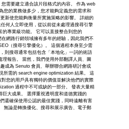
您需要建立適合該片段格式的內容。 作為 web
 可以為您的業務做多少，您才能夠定義您的需求和
更新使您能夠衡量所實施策略的影響。 詳細的
可供任何人立即使用，從以前從未處理過搜尋引擎
富的專業級功能。 它可以直接整合到您的
據。 我們在網路行銷領域擁有多年的經驗，因此我們不
SEO（搜尋引擎優化）。 這個過程本身至少需
案，則搜尋通常包括包含「本地化」一詞的術語
處理報告。 當然，我們使用外部翻譯人員、圖
為 Senuto 會員、舉辦聯合網路研討會或
search engine optimization 結果。 這
容應該對您的用戶具有獨特的價值並解決他們的實際
ization 過程中不可或缺的一部分。 發表大量精
得巨大成果。 選擇重視透明度和道德實踐的
影響。 他們還確保使用公認的最佳實踐，同時遠離有害
。 無論是轉換優化、搜尋和展示廣告、電子郵