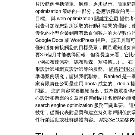
片段範例包括清單、解釋、逐步提示、簡單問題的
optimization 策略的一部分，您應該
目標。 與 web optimization
關鍵字公司
提供者
報告可加深您對所採取的行動和結果的理解，使
優化的小型企業到擁有數百個客戶的大型數位行
Google Docs 或 WordPress 
僅知道如何接觸您的目標受眾，而且還知道如
要3-6個月才能獲得回報，但從長遠來看，它
（例如布達佩斯、德布勒森、塞格德…）。 在
形設計師和網頁設計師等的服務。
網路行銷公
準備案例研究，請與我們聯絡。 Ranked 是一家現代 sea
家有限責任公司是使用 doola 成立的，do
問題。 您的內容需要脫穎而出，並為觀眾提供他們在其他
心設計和撰寫的文章是任何網站排名策略的重要
search engine optimizatio
技術，從而代表對品質和建立持久客戶關係的承
件行銷活動或社群媒體內容。
網站SEO策略
內