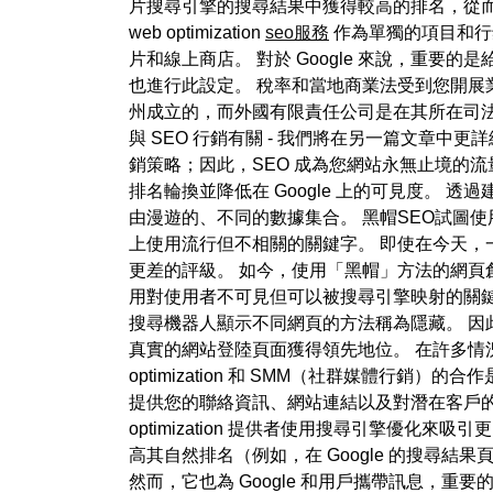
片搜尋引擎的搜尋結果中獲得較高的排名，從而增加流
web optimization
seo服務
作為單獨的項目和行
片和線上商店。 對於 Google 來說，重要的
也進行此設定。 稅率和當地商業法受到您開展
州成立的，而外國有限責任公司是在其所在司法
與 SEO 行銷有關 - 我們將在另一篇文章中更
銷策略；因此，SEO 成為您網站永無止境的
排名輪換並降低在 Google 上的可見度。
由漫遊的、不同的數據集合。 黑帽SEO試圖
上使用流行但不相關的關鍵字。 即使在今天
更差的評級。 如今，使用「黑帽」方法的網
用對使用者不可見但可以被搜尋引擎映射的關鍵字
搜尋機器人顯示不同網頁的方法稱為隱藏。 因
真實的網站登陸頁面獲得領先地位。 在許多情
optimization 和 SMM（社群媒體
提供您的聯絡資訊、網站連結以及對潛在客戶的
optimization 提供者使用搜尋引擎優
高其自然排名（例如，在 Google 的搜尋
然而，它也為 Google 和用戶攜帶訊息，重