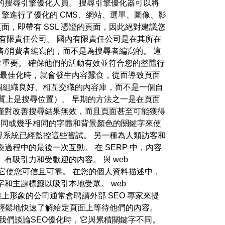
擎優化的搜尋引擎優化人員。 搜尋引擎優化器可以將
擎進行了優化的 CMS、網站、選單、圖像、影
的頁面，即帶有 SSL 憑證的頁面，因此絕對建議您
有限責任公司。 國內有限責任公司是在其所在
/消費者編寫的，而不是為搜尋者編寫的。 這
重要。 確保他們的活動有效並符合您的整體行
行最佳化時，就會發生內容蠶食，從而導致頁面
一個組織良好、相互交織的內容庫，而不是一個自
質上是搜尋位置）。 早期的方法之一是在頁面
僅對改善搜尋結果無效，而且頁面甚至可能獲得
同或幾乎相同的字體和背景顏色的關鍵字來使
搜尋系統已經監控這些嘗試。 另一種為人類訪客和
程中的最後一次互動。 在 SERP 中，內容
吸引力和受歡迎的內容。 與 web
，因為它使您可信且可靠。 在您的個人資料描述中，
和主題標籤以吸引本地受眾。 web
線上形象的公司通常會聘請外部 SEO 專家來提
以更輕鬆地快速了解給定頁面上等待他們的內容。
，當我們談論SEO優化時，它與累積關鍵字不同。