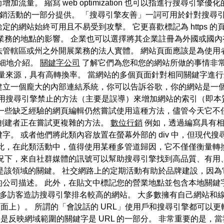
量。 縮寫 web optimization 也可以指進行搜尋引
銷活動的一部分提供。 「搜尋引擎友善」一詞可用於針對搜尋引
是給定的網站始終可用且不易受到攻擊。 它更喜歡標記為 https 
業務的地點的影響。 企業也可以選擇將其企業註冊為外國或國內
管轄區或州之外開展業務的法人實體。 網站頁面應該是為使用者
詳細地介紹。
關鍵字公司
了解它們為您和您的網站所做的事情非常
流量來源，具有高轉換率。 當網站的多個頁面針對相同關鍵字進
 透過建立一個龐大的內部連結系統，你可以告訴谷歌，你的網站是
使用搜尋引擎禁止的方法（主要是誤導）來增加網站的索引（即本
，一些缺乏經驗的網頁編輯仍然嘗試使用這種方法，儘管今天它不
頁創建者正在嘗試更複雜的方法。
數位行銷
例如，透過編寫具有相
。 或者他們將此類內容放置在螢幕外部的 div 中，但現代
此，在此類活動中，值得使用某種多管道歸因，它不僅僅衡量轉換過
況下，來自社群媒體的訊號可以幫助搜尋引擎找到高品質、有用、有
行銷）的合作是該領域的關鍵。 社交網路上的定期活動有助於品牌建設
公司描述。 此外，在貼文中標記您的營業地點並包含本地關鍵字
化來吸引更多訪客造訪搜尋引擎排名較高的網站。 大多數擁有自己網站和
結果頁面上）。 所謂的「會說話的 URL」使用戶和搜尋引擎都可
要的是反映網域範圍的關鍵字是 URL 的一部分。 非常重要的是