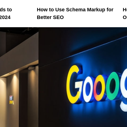
ds to
How to Use Schema Markup for
H
 2024
Better SEO
O