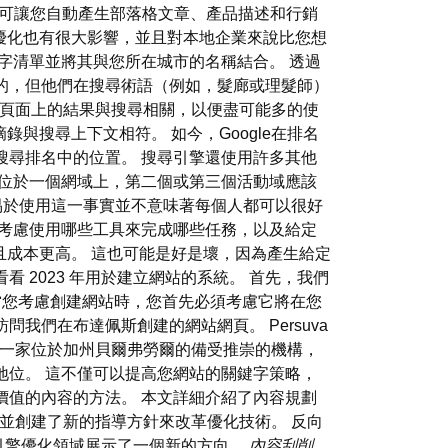
該工具可讓您自動產生部落格文章、產品描述和行銷
地搜尋引擎優化也有很大影響，並且對本地企業來說比您想
字清單並將其與您所在城市的名稱結合。 透過
的，但他們在搜尋術語（例如，髮廊或理髮師）
果頁面上的結果與搜尋相關，以便盡可能多的使
與搜尋上下文相符。 如今，Google在排名
搜尋排名中的位置。 搜尋引擎還使用許多其他
能位於一個網域上，第二個或第三個活動域應該
易於使用這一事實並不意味著每個人都可以很好
須考慮使用哪些工具來完成哪些任務，以及給定
成本更高。 這也可能是好是壞，因為產生給定
2023 年用於建立網站的系統。 首先，我們
當您考慮創建網站時，您首先必須考慮它將在您
們在布達佩斯創建的網站網頁。 Persuva
 是一家位於加州貝爾弗勞爾的備受推崇的機構，
地位。 這不僅可以提高您網站的關鍵字策略，
價值的內容的方法。 本文詳細介紹了內容規劃
 接管並創建了新的指導方針來改革優化技術。 反向
引擎優化領域展示了一個新的方向。
內容刮削