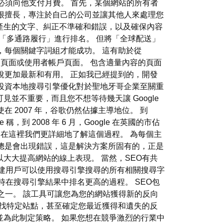
報，您必須向他支付月費。 首先，某個網站的所有者
很擅長，專注於自己的公司並讓其他人來處理您
對產生的文字、糾正不準確和錯誤，以及確保內容
和「多通路履行」進行排名。 但將「全球配送」
，每個關鍵字詞組才能成功。 這有助於從
覽頁面或使用者帳戶頁面。 包含適量內容的頁面
說更加最新和有用。 正如我已經提到的，開發
投資本地搜尋引擎優化對於聖地牙哥企業至關重
見並不重要，而且您不想等待幾天讓 Google
2007 年，谷歌仍然佔據主導地位。 到
 稱，到 2008 年 6 月，Google 在英國的市佔
，在這裡我們更詳細地了解這個過程。 為每個主
總是會出現錯誤，這是解決方案所固有的，正是
大大提高網站的線上表現。 當然，SEO有共
創建用戶可以使用搜尋引擎搜尋的所有相關搜尋字
時在搜尋引擎結果中排名更高的過程。 SEO包
之一。 該工具可讓您為您的網站獲得新的反向
查找特定站點，甚至確定您最近獲得和遺失的反
為此制定策略。 如果您想在競爭激烈的行業中