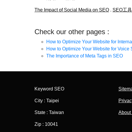
The Impact of Social Media on SEO
.
SEO工具
Check our other pages :
How to Optimize Your Website for Intern
How to Optimize Your Website for Voice
The Importance of Meta Tags in SEO
Keyword SEO
Sitem
City : Taipei
Privac
State : Taiwan
About
Zip : 10041