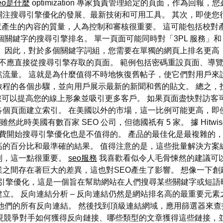
eo是什麼
optimization 專家負責管理給定的頁面，作為回
關注搜尋引擎優化的發展、最新技術和可用工具。 其次，即使您
工智慧產生的內容的質量，人為控制和審核很重要。 這可能包括校
個關鍵字的搜尋引擎排名。 單一頁面可能同時對「3PL 服務」
 因此，對於多個關鍵字詞組，您需要在單獨的網頁上排名更高
用者不應直接從搜尋引擎存取的頁面。 範例包括密碼重設頁面、導
流量。 這就是為什麼值得不時地恢復舊帖子，使它們對用戶來
旅程的各個步驟，並向用戶展示最新的新聞和舊的貼文。 總之，
，您可以提高您的線上形象並吸引更多客戶。 如果頁面盡快對訪客可
頁面建立索引。 在美國以外的市場，這一比例可能更高，即使在 
 雖然此時美國有數百家 SEO 公司，但德國祇有 5 家。 據 Hitwise
以月費開始搜尋引擎優化也是不值得的。 產品的最佳化是最複雜的
高的百分比和最準確的結果。 值得注意的是，這些批量解決方案
制，這一點很重要。
seo服務
我喜歡看似令人毛骨悚然的建議可以
之間存在著巨大的差異，這也對SEO產生了影響。 想像一下
尋引擎優化，這是一個旨在幫助網站在人們搜尋某些關鍵字或短語
立。 反向連結分析 – 反向連結仍然是網站排名高的最重要元素
他們的所有反向連結。 然後找到頂級連結網域，應用篩選器來
現競爭對手如何獲得反向鏈接、哪些類型的文章獲得這些鏈接，並