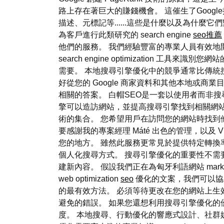
路上存在著巨大的賺錢機會。 這催生了Goo
描述、元標記等......這些是什麼以及為什
為客戶進行此類研究的 search engine
seo推薦
他們的服務。 我們經驗豐富的專業人員有效地開
search engine optimizatio
需要。 本地搜尋引擎優化中的競爭通常比傳統
好從您的 Google 商家資料和其他本地或
相關的答案。 白帽SEO是一套以使用者而非搜尋引
擎可以造訪網站，並提高搜尋引擎找到相關網站
術的集合。 您希望用戶在訪問您的網站時找到
要感謝我的專案經理 Máté 出色的管理，以及
您的地方。 雖然此服務更常見於提供特定轉換
個人化搜尋方式。 搜尋引擎優化的重要性不需要
建新內容。 假設我們正在為匈牙利語網站 mark
web optimization
seo
優化的文案，我們可以協助
的最有效方法。 必須等待更改在您的網站上生
避免的錯誤。 如果您還想利用搜尋引擎優化的優勢，請了解 
度。 本地搜尋、行動優化的響應式設計、社群