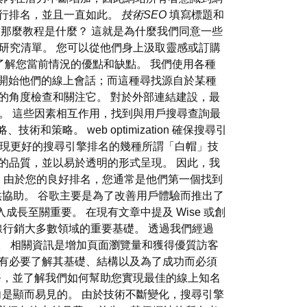
進行排名，並且一直如此。
技術SEO
填寫標題和
子，那麼教程是什麼？ 這就是為什麼我們同意一些
關鍵字研究清單。 您可以從他們身上汲取靈感或訂購
更了解您當前情況的優點和缺點。 我們使用各種
形式的搜尋開始他們的線上會話；而這種尋找源自於某種
的角度檢查和關注它。 對於外部連結建設，最
賣家。 這些因素相互作用，找到與用戶搜尋查詢最
略。 web optimization 確保搜尋引
實現更好的搜尋引擎排名的幾種所謂「白帽」技
的品質，並以易於透明的形式呈現。 因此，我
務時，由於您的良好排名，您通常是他們第一個找到
供協助。 谷歌主要是為了改善用戶體驗而推出了
至關重要。 在現有文章中提及 Wise 或創
究是在線行銷大多數領域的重要基礎。 透過我們經過
部。 相關資訊是增加頁面瀏覽量和獲得優質訪客
，有必要了解其基礎、結構以及為了成功而必須
ation 服務，並了解我們如何幫助您實現最佳的線上知名
向是顯而易見的。 由於技術不斷變化，搜尋引擎