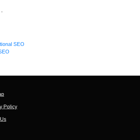
.
ational SEO
 SEO
ap
y Policy
 Us