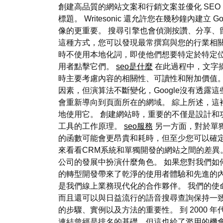
創建高品質的網站文案和行銷文案並優化 SEO，
標題。 Writesonic 還允許您在幾秒鐘內建
像的更重要。 搜尋引擎也會偵測按讚、分享、
這種方式，您可以發現最常撰寫與您的行業相
時不使用本地化詞，即使他們想要特定於特定位
用者點擊它們。
seo是什麼
在此過程中，文字摘
時主要考慮內容的相關性、可讀性和附加價值。
因素，但演算法不斷變化，Google沒有透
會重新導向到頁面所在的網域。 綜上所述，這
地使用它。 創建網站時，重要的不僅是設計和
工具的工作原理。
seo服務
另一方面，對於單
的函數可能會更昂貴和耗時，但至少您可以確定它
來看看CRM系統和單獨開發的網站之間的差異
公司的發展中扮演什麼角色。 如果您對我們如何
的轉型開發帶來了乾淨的使用者體驗和先進的內容
是我們線上業務現代化的合作夥伴。 我們的使
而且還可以與日益流行的語音搜尋查詢保持一致
的步驟、實例以及方法的重要性。 到 2000
連結曾經是排名的基礎，但這也給了濫用的機