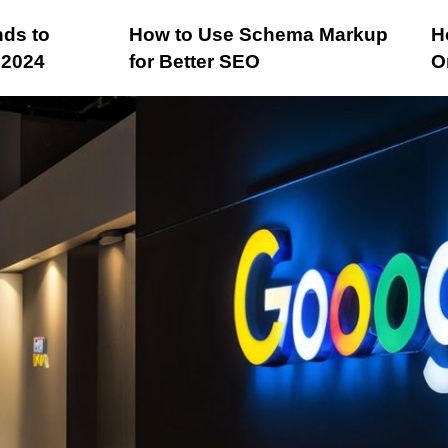
ds to
How to Use Schema Markup
H
 2024
for Better SEO
O