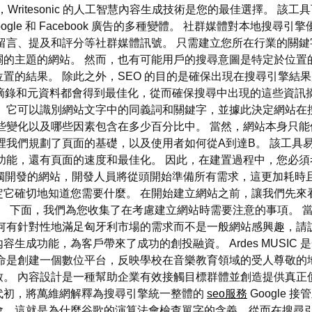
Writesonic 的人工智慧內容生成技術是您的最佳選擇。 
立 Google 和 Facebook 廣告的多種變體。 社群媒體對本
留言、提及和評分等社群媒體訊號。 只需建立您所在行業的關鍵
關的主題的網站。 然而，也有可能用戶的搜尋意圖是特定於位置
置的結果。 除此之外，SEO 的目的是確保出現在搜尋引擎結
錄和元資料都會得到最佳化，從而確保搜尋中出現的這些資訊摘錄
 它可以識別網站文字中的同義詞和關鍵字，並據此決定網站在
露這些變化以及哪些因素包含在多少百分比中。 當然，網站本身只
裡我們規劃了頁面的基礎，以及使用者如何從A到達B。 該工具
功能，還有頁面的速度和最佳化。 因此，在建置過程中，您必
獨開發的網站，開發人員將從頭開始準備所有需求，這更加耗時且
確切地知道您需要什麼。 在開始建立網站之前，讓我們先來看看 
。 下面，我們為您收集了在考慮建立網站時需要注意的事項。 
有針對性地滿足匈牙利市場的需求而不是一般網站感興趣，請訪問我
生成功能，為客戶帶來了成功的創投融資。 Ardes MUSIC
命是創建一個數位平台，反映學校在音樂教育領域的受人尊敬的
。 內容設計是一種幫助企業有效接觸目標群體並創造提供真正
 年代初，將萬維網解釋為搜尋引擎統一整體的
seo服務
Google
會，這就是為什麼谷歌的演算法會檢查單字的含義，從而在搜尋