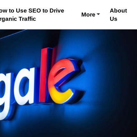
ow to Use SEO to Drive
About
More
rganic Traffic
Us