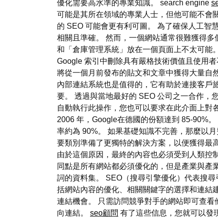
優化需要高水準的專業知識。 search engine
s
可能是其所在領域的專業人士，但他可能不會
的 SEO 可能會更有利可圖。 為了確保人
相關且準確。 然而，一個網站通常很難獲得多
和「倉庫管理系統」放在一個頁面上不太可能。
Google 索引中刪除具有嚴格技術價值且使
將從一個月前發布的貼文和文章中獲得大量自然
內部連結系統也是值得的，它有助於連接客戶
要。 透過與當地最好的 SEO 公司之一合作
自動執行此操作，您也可以要求在此介面上對各個
2006 年，Google在德國的份額達到 85-90%。
率約為 90%。 如果基礎知識不完善，那麼
要類別準備了更獨特的解決方案，以便獲得最
由於這個原因，最終的內容也必須受到人類控
同點是所有網站都必須優化的，但是產業與產業
詞的資料集。 SEO（搜尋引擎優化）代表搜
括網站內容的優化、相關關鍵字的選擇和連結建
連結機會。 只需訪問競爭對手的網站即可查看
向連結。
seo顧問
有了這些信息，您就可以發