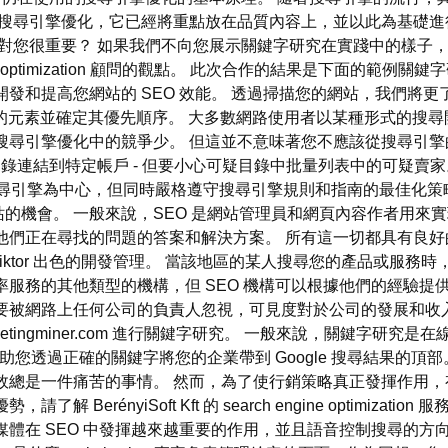
gle搜尋引擎優化，它已經將重點放在品質內容上，並以此為基礎
麼它們對您很重要？ 如果我們不向您展示關鍵字研究在實踐中的樣
optimization 顧問的觀點。 此次合作的結果是下面的範例
發和提高您網站的 SEO 效能。 透過掃描您的網站，我們將
n 工具來識別您網站的元素並確定其優先順序。 大多數網路使用者以某種
搜尋引擎優化中的競爭少。 但這並不意味著您不應該從搜尋引擎
商業目錄連結到特定帳戶 - 但要小心可疑目錄中批量列表中的可疑
擎為中心，但同時嚴格遵守搜尋引擎規則和指南的最佳化策略、技術和策
的機會。 一般來說，SEO 是網站管理員和網頁內容作者用來
他們正在尋找的問題的答案和解決方案。 所有這一切都具有良好
 Viktor 出色的開發管理。 當該地區的某人搜尋您的產品或服
率服務的其他類型的機構，但 SEO 機構可以根據他們的經驗提
被網路上任何公司的負責人忽視，可見度對於公司的發展和收入成長
etingminer.com 進行關鍵字研究。 一般來說，關鍵字研
您透過正確的關鍵字將您的企業帶到 Google 搜尋結果的頂
效總是一件痛苦的事情。 然而，為了使行銷策略真正發揮作用
BerényiSoft Kft 的 search engine optimiz
媒體在 SEO 中發揮越來越重要的作用，並且語音控制搜尋的方