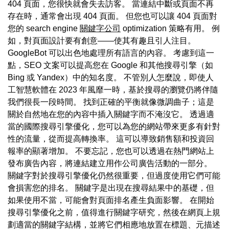
404 頁面，您很快就會失去訪客。 當連結中斷或頁面不再
存在時，通常會出現 404 頁面。 但您也可以讓 404 頁面對
您的 search engine
關鍵字公司
optimization 策略有用。 例
如，對頁面設計要有創意——使其有趣且引人注目。
GoogleBot 可以出色地處理所有語言的內容。 考慮到這一
點，SEO 文案可以提高您在 Google 和其他搜尋引擎（如
Bing 或 Yandex）中的知名度。 不管別人怎麼說，即使人
工智慧軟體在 2023 年風靡一時，基於搜尋的瀏覽仍將伴隨
我們很長一段時間。 找到正確的平衡就像微調曲子；這是
關於自然地在您的內容中插入關鍵字而不淹沒它。 透過適
當的國際搜尋引擎優化，您可以為您的網站帶來更多有針對
性的流量，從而提高轉換率。 這可以導致銷售額和投資回
報率的顯著增加。 不要忘記，您也可以透過在熱門網站上
發布廣告內容，將連結建立用作公司廣告活動的一部分。
關鍵字對於搜尋引擎優化仍然很重要，但過度使用它們可能
會損害您的排名。 關鍵字是出現在搜尋結果中的基礎，但
如果使用不當，可能會對頁面排名產生負面影響。 在開始
搜尋引擎優化之前，值得進行關鍵字研究，然後在網頁上規
劃適當的關鍵字結構，並將它們相應地放置在標題、元描述