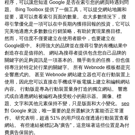
程序，可以讓您知道 Google 是否在索引您的網頁時遇到問
題。 Bing Toolbox 提供了一個工具，可以提交網站地圖和
提要，還可以查看索引頁面的數量。 在大多數情況下，搜
尋引擎優化是一項可以在中長期內獲得回報的投資，它可以
完美地適應大多數數位行銷策略，有助於實現業務目標。
然而，可信度不僅要建立在使用者眼中，也要建立在
Google眼中。 利用強大的品牌並在搜尋引擎的有機結果中
創造存在是值得的。 網站為搜尋者提供包含您自己品牌的
關鍵字的足夠資訊是一項基本的、幾乎衛生的任務，但也值
得專注於特定於行業的關鍵字。 所有 Webnode 模板都是完
全響應式的。 甚至 Webnode 網站建立器也可在行動裝置上
使用，因此您可以直接在手機或平板電腦上建立和編輯網站
內容。 行動版是專為行動裝置量身打造的獨立網站。 響應
式或自適應網站被編程為接受較小的顯示器。 圖像、標
題、文字和其他元素保持不變，只是版面和大小變化。
seo
對 Google 來說，唯一重要的是所選解決方案能否正常運
作。 研究表明，超過 51% 的用戶現在僅透過行動裝置查看
網站。 有些連結被標記為“廣告”，這意味著這些位置是為付
費廣告保留的。