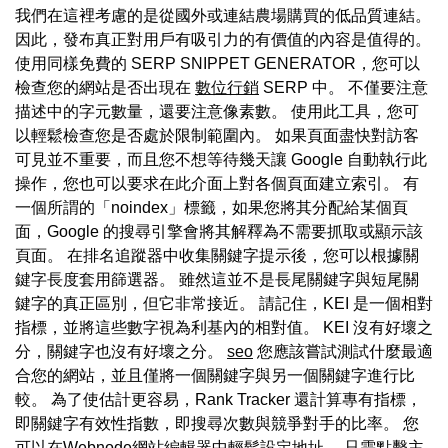
我們在這裡考慮的是從國外或連結農場購買的低品質連結。
因此，發布真正對用戶有吸引力的有價值的內容是值得的。
使用同樣免費的 SERP SNIPPET GENERATOR，您可以
檢查您的網站是否出現在
數位行銷
SERP 中。 不僅要注意
描述中的字元數量，還要注意像素數。 使用此工具，您可
以輕鬆檢查您是否處於限制範圍內。 如果頁面盡快對訪客
可見並不重要，而且您不想等待幾天讓 Google 自動執行此
操作，您也可以要求在此介面上對各個頁面建立索引。 有
一個所謂的「noindex」標籤，如果您將其分配給某個頁
面，Google 的搜尋引擎會將其解釋為不需要抓取或顯示該
頁面。 在排名追蹤器中收集關鍵字提示後，您可以根據關
鍵字長度套用篩選器。 雖然這並不是長尾關鍵字與短尾關
鍵字的真正區別，但它非常接近。 請記住，KEI 是一個相對
指標，並將這些數字視為利基內的相對值。 KEI 沒有好壞之
分，關鍵字也沒有好壞之分。
seo
您應該嘗試測試什麼最適
合您的網站，並且僅將一個關鍵字與另一個關鍵字進行比
較。 為了使估計更容易，Rank Tracker 還計算專有指標，
即關鍵字有效性指數，即搜尋次數與競爭對手的比率。 您
可以在Webnode網站編輯器中輕鬆設定地址。 只需點擊主