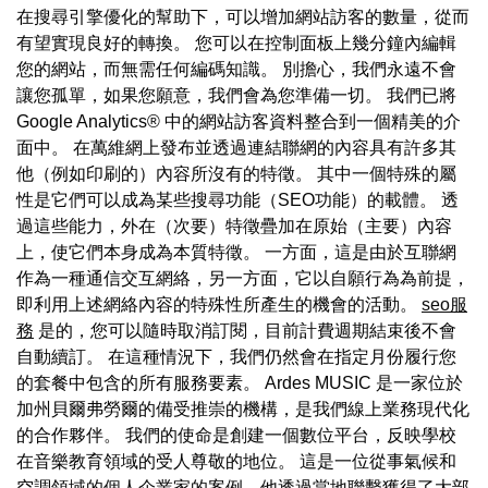
在搜尋引擎優化的幫助下，可以增加網站訪客的數量，從而
有望實現良好的轉換。 您可以在控制面板上幾分鐘內編輯
您的網站，而無需任何編碼知識。 別擔心，我們永遠不會
讓您孤單，如果您願意，我們會為您準備一切。 我們已將
Google Analytics® 中的網站訪客資料整合到一個精美的介
面中。 在萬維網上發布並透過連結聯網的內容具有許多其
他（例如印刷的）內容所沒有的特徵。 其中一個特殊的屬
性是它們可以成為某些搜尋功能（SEO功能）的載體。 透
過這些能力，外在（次要）特徵疊加在原始（主要）內容
上，使它們本身成為本質特徵。 一方面，這是由於互聯網
作為一種通信交互網絡，另一方面，它以自願行為為前提，
即利用上述網絡內容的特殊性所產生的機會的活動。
seo服
務
是的，您可以隨時取消訂閱，目前計費週期結束後不會
自動續訂。 在這種情況下，我們仍然會在指定月份履行您
的套餐中包含的所有服務要素。 Ardes MUSIC 是一家位於
加州貝爾弗勞爾的備受推崇的機構，是我們線上業務現代化
的合作夥伴。 我們的使命是創建一個數位平台，反映學校
在音樂教育領域的受人尊敬的地位。 這是一位從事氣候和
空調領域的個人企業家的案例，他透過當地聯繫獲得了大部