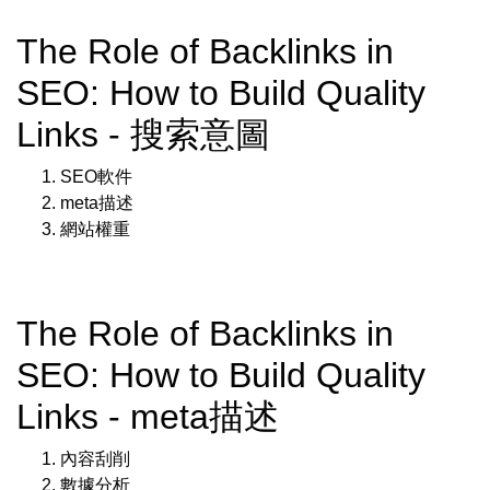
The Role of Backlinks in
SEO: How to Build Quality
Links - 搜索意圖
SEO軟件
meta描述
網站權重
The Role of Backlinks in
SEO: How to Build Quality
Links - meta描述
內容刮削
數據分析