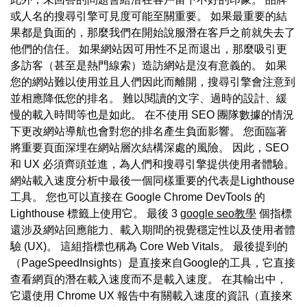
或人名的搜尋引擎可見度可能至關重要。 如果最重要的結
果都是負面的，那麼我們在開始說服潛在客戶之前就失去了
他們的信任。 如果網站因可用性不足而退出，那麼吸引更
多訪客（甚至是熱門線索）造訪網站是沒有意義的。 如果
您的網站難以使用並且人們因此而離開，搜尋引擎會注意到
並相應降低您的排名。 難以閱讀的文字、過時的設計、緩
慢的載入時間等也是如此。 在不使用 SEO 團隊數據的情況
下更改網站導航也會對您的排名產生負面影響。 您面臨著
將重要頁面深埋在網站層次結構深處的風險。 因此，SEO
和 UX 必須齊頭並進，為人們和搜尋引擎提供使用者體驗。
網站載入速度分析中最後一個同樣重要的代表是Lighthouse
工具。 您也可以直接在 Google Chrome DevTools 的
Lighthouse 標籤上使用它。 最後 3
google seo教學
個指標
還涉及網站回應能力、載入期間的視覺穩定性以及使用者體
驗 (UX)。 這組指標也稱為 Core Web Vitals。 最後提到的
（PageSpeedInsights）是直接來自Google的工具，它直接
查看網頁的潛在載入速度而不是載入速度。 在其輸出中，
它還使用 Chrome UX 報告中有關載入速度的資訊（直接來