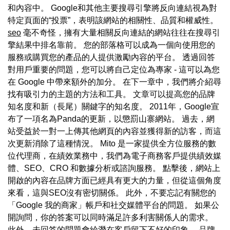
和內容中。 Google和其他主要搜尋引擎將反向連結視為對
特定頁面的“投票”，表明該網站的相關性、品質和權威性。
seo
毫不奇怪，擁有大量相關反向連結的網站往往在搜尋引
擎結果中排名靠前。 您的部落格可以成為一個向使用您的
服務或購買您的產品的人提供激勵內容的平台。 透過回答
對用戶重要的問題，您可以將自己定位為專家 - 這可以為您
在 Google 中帶來額外的加分。 在下一章中，我們將介紹尋
找有吸引力的主題的方法和工具。 文章可以提高您的品牌
知名度和新（長尾）關鍵字的知名度。 2011年，Google宣
布了一項名為Panda的更新，以懲罰山寨網站。 過去，網
站受益於一對一上傳其他網頁的內容並獲得新的訪客，而這
次更新消除了這種情況。 Mito 是一家提供全方位服務的數
位代理商，在績效業務中，我們為電子商務客戶提供績效媒
體、SEO、CRO 和數據分析或諮詢服務。 點擊後，網站上
開啟的內容在品牌方面已經具有更大的力量，但從這個角度
來看，這與SEO沒有密切關係。 此外，不要忘記有關您的
「Google 我的商家」帳戶和社交媒體平台的問題。 如果公
開詢問，你的答案可以同時滿足許多利害關係人的需求。
此外，未回答的問題會給潛在客戶留下不好的印象。 品牌