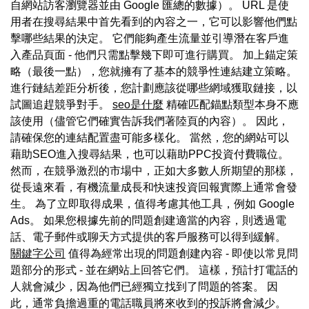
自網站訪客瀏覽器並由 Google 匯總的數據）。 URL 是使
用者在搜尋結果中首先看到的內容之一，它可以影響他們點
擊哪些結果的決定。 它們能夠產生流量並引導潛在客戶進
入產品頁面 - 他們只需點擊幾下即可進行購買。 加上錨定策
略（最後一點），您就擁有了基本的競爭性連結建立策略。
進行鏈結差距分析後，您計劃應該從哪些網域獲取鏈接，以
試圖追趕競爭對手。
seo是什麼
精確匹配錨點類型本身不應
該使用（儘管它們確實告訴我們著陸頁的內容）。 因此，
請確保您的連結配置盡可能多樣化。 當然，您的網站可以
藉助SEO進入搜尋結果，也可以藉助PPC投資付費職位。
然而，在競爭激烈的市場中，正如大多數人所期望的那樣，
從長遠來看，有機流量成長和快速投資回報實際上通常會發
生。 為了立即取得成果，值得考慮其他工具，例如 Google
Ads。 如果您根據先前的問題創建適當的內容，則透過電
話、電子郵件或聊天方式提供的客戶服務可以得到緩解。
關鍵字公司
值得為經常出現的問題創建內容 - 即使以常見問
題部分的形式 - 並在網站上回答它們。 這樣，預計打電話的
人就會減少，因為他們已經獨立找到了問題的答案。 因
此，通常負擔過重的電話職員將來收到的投訴將會減少。