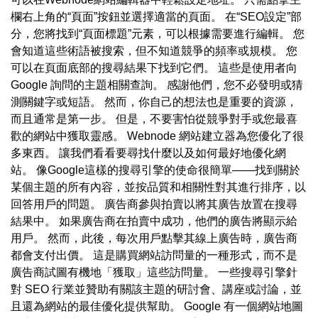
欄右上角的“頁面”按鈕並選擇適當的頁面。 在“SEO設定”部
分，您將找到“頁面標題”元素，可以根據需要進行編輯。 您
會知道這些術語被搜索，但不知道競爭的頻率或規模。 您
可以在頁面底部的搜尋結果下找到它們。 這些是使用者向
Google 詢問的主題相關查詢。 感謝他們，您不必發明或猜
測關鍵字或短語。 然而，你自己的想法也是重要的資源，
而且通常是第一步。 但是，不要害怕從競爭對手或您最喜
歡的網站中獲取靈感。 Webnode 網站建立器為您優化了很
多東西。 讓我們看看要尋找什麼以及如何最好地優化網
站。 像Google這樣的搜尋引擎的使命很簡單——找到關於
某個主題的所有內容，並按品質和相關性對其進行排序，以
回答用戶的問題。 廣告商參與拍賣以將其廣告放置在搜尋
結果中。 如果廣告商在拍賣中成功，他們的廣告將顯示給
用戶。 然而，此後，每次用戶點擊其線上廣告時，廣告商
都會支付出價。 這是購買網站訪問量的一種形式，而不是
廣告商試圖有機地「獲取」這些訪問量。 一些搜尋引擎針
對 SEO 行業並贊助有關該主題的研討會、講座或討論，並
且還為網站的最佳優化提供幫助。 Google 有一個網站地圖