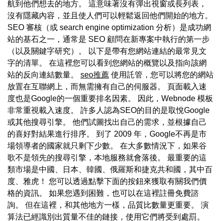
航到他們想去的地方。 這意味著沒有彈出視窗或長列表，
沒有隱藏內容，並且使人們可以輕鬆返回他們開始的地方。
SEO 審核（或 search engine optimization 分析）是成功網
站的基石之一，通常是 SEO 顧問在新專案中執行的第一步
（以及關鍵字研究）。 以下是帶有您網站連結的最常見文
字的清單。 在這裡您可以看到您網站的概覽以及指向該網
站的反向連結數量。
seo推薦
使用託管，您可以將您的網站
放置在互聯網上，而無需擁有自己的伺服器。 頁面載入速
度也是Google的一個重要排名因素。 因此，Webnode 模板
非常重視載入速度。 許多人認為SEO的目的是取悅Google
或其他搜尋引擎。 他們試圖找出自己的需求，並根據自己
的喜好對結果進行排序。 到了 2009 年，Google不再是市
場領導者的國家就只剩下少數。 在大多數情況下，如果谷
歌不是領先的搜尋引擎，本地服務就會落後。 最重要的這
類市場是中國、日本、韓國、俄羅斯和捷克共和國，其中百
度、雅虎！ 您可以透過點擊下面的按鈕來獲取有關我們價
格的資訊。 如果您遇到困難，也可以在這裡註冊免費諮
詢。 但在這裡，和其他地方一樣，品質比數量更重要。 演
算法已經識別出質量不佳的鏈接，使用它們將受到處罰。