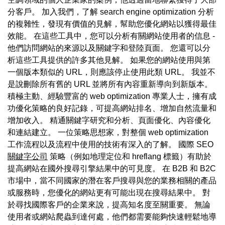
分客戶。 加入我們，了解 search engine optimization 分析
的複雜性，發現有價值的見解，幫助您優化網站以獲得最佳
效能。 在這些工具中，您可以分析有關網站使用者的信息 -
他們訪問網站的來源以及關鍵字和登陸頁面。 您還可以分
析這些工具提供的許多其他見解。 如果您的網站使用與第
一個版本類似的 URL，則應該停止使用此類 URL。 我並不
是說刪除所有舊的 URL 並將所有內容重新導向到新版本。
積極主動、經驗豐富的 web optimization 專業人士，擁有成
功優化策略的良好記錄，可提高網站排名、增加自然流量和
增加收入。 精通關鍵字研究和分析、頁面優化、內容優化
和連結建立。 一位策略思想家，對整個 web optimization
工作流程以及流程中使用的技術有深入的了解。 國際 SEO
關鍵字公司
策略（例如地理定位和 hreflang 標籤）有助於
提高網站在國外搜尋引擎結果中的可見度。 在 B2B 和 B2C
市場中，當不同國家的潛在客戶搜尋與您的業務相關的產品
或服務時，您優化的網站更有可能出現在搜尋結果中。 對
於尋找國際客戶的企業來說，提高知名度至關重要。 無論
使用者或網站爬蟲到達何處，他們都需要能夠快速輕鬆地導