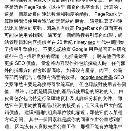
一個根據數學演算法對頁面進行排名的搜尋引擎。 這個數
字是透過 PageRank（以拉里·佩奇的名字命名）計算的，
這是一個基於反向連結數量和強度的函數。 PageRank 計
算隨機衝浪使用者造訪給定網站的機會。 這意味著某些連
結比其他連結更強，因為具有較高 PageRank 的頁面更有
可能被使用者找到。 隨著第一個網路搜尋引擎的出現，網
站管理員和內容提供者在 20 世紀 ninety
seo
年代中期開始
了搜尋引擎優化。 不要忘記檢查 Google 用戶是否正在研究
這些主題 - 措辭良好的標題（包括關鍵字！）將為他們帶來
更多 SEO 價值。 當您將內容製作外包給撰稿人時，任何額
外的指導方針都會影響底線。 如果沒有產品、內容、公關
等部門的配合，很難有滿意的效果。
google seo教學
SEO
文案雖然主要是為搜尋引擎編寫的，但也應該對使用者有價
值。 最終，他們是購買您的產品或使用您的服務的人。 白
皮書包含包含特定行業匯總資料及其詳細分析的文件。 雖
然它主要用於教育產品/服務的接受者，但它具有巨大的營
銷價值。 建議相關的組織單位彼此靠近，即使它們以某種
方式分開。 其中一個因素就是讓你的同事在辦公室感到舒
適。 因為沒有人喜歡去辦公室工作，那裡不能有效地集中