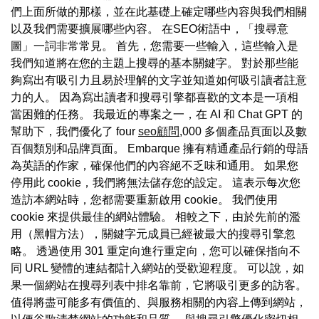
們上面所做的那樣，並在此基礎上確定哪些內容與我們相關
以及我們需要擴展哪些內容。 在SEO術語中，「搜尋意
圖」一詞非常常見。 首先，您需要一些輸入，這些輸入是
我們知道將在您的主題上搜尋的基本關鍵字。 對於那些能
夠寫出有吸引力且易於理解的文字並知道如何吸引讀者註意
力的人。 因為寫出讀者和搜尋引擎都喜歡的文本是一項相
當困難的任務。 我最近的專案之一，在 AI 和 Chat GPT 的
幫助下，我們優化了 four
seo顧問
,000 多個產品頁面以及數
百個類別和品牌頁面。 Embarque 擁有精通產品行銷的母語
為英語的作家，確保他們的內容絕不乏味和通用。 如果您
停用此 cookie，我們將無法儲存您的設定。 這表示每次您
造訪本網站時，您都需要重新啟用 cookie。 我們使用
cookie 來提供最佳的網站體驗。 相較之下，由於先前的濫
用（黑帽方法），關鍵字元成員已經被最大的搜尋引擎忽
略。 透過使用 301 重定向進行重定向，您可以確保指向不
同 URL 變體的連結都計入網站的受歡迎程度。 可以說，如
果一個網站在搜尋列表中排名靠前，它將吸引更多的訪客。
值得將盡可能多有價值的、與服務相關的內容上傳到網站，