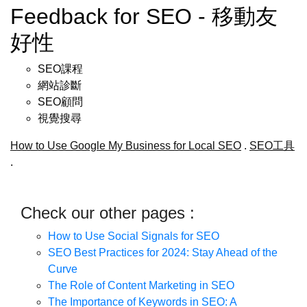
Feedback for SEO - 移動友
好性
SEO課程
網站診斷
SEO顧問
視覺搜尋
How to Use Google My Business for Local SEO
.
SEO工具
.
Check our other pages :
How to Use Social Signals for SEO
SEO Best Practices for 2024: Stay Ahead of the
Curve
The Role of Content Marketing in SEO
The Importance of Keywords in SEO: A