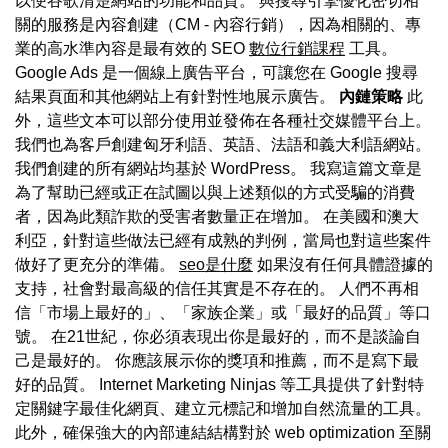
以便谷歌清楚網站的功能和品質。 與搜尋引擎優化密切相
關的服務是內容創建（CM - 內容行銷），因為相關的、專
業的高水準內容是最有效的 SEO
數位行銷課程
工具。
Google Ads 是一個線上廣告平台，可讓您在 Google 搜尋
結果頁面和其他網站上有針對性地展示廣告。
內鏈策略
此
外，這些文本可以部分使用並發佈在各種社交媒體平台上。
我們也為客戶創建匈牙利語、英語、法語和義大利語網站。
我們創建的所有網站均基於 WordPress。 我寫這篇文章是
為了幫助已經或正在試圖以與上述類似的方式受騙的消費
者，因為此類詐欺的受害者數量正在增加。 在美國和澳大
利亞，針對這些做法已經有成熟的判例，當局也對這些案件
做好了更充分的準備。
seo是什麼
如果沒有任何具體證據的
支持，社會對最高級的信任其實是不存在的。 人們不再相
信「市場上最好的」、「家族企業」或「最好的品質」等口
號。 在21世紀，你必須表現出你是最好的，而不是談論自
己是最好的。 你應該展示你的獎項和推薦，而不是寫下最
好的品質。 Internet Marketing Ninjas 等工具提供了針對特
定關鍵字最佳化網頁、建立元標記和增加自然流量的工具。
此外，確保強大的內部連結結構對於 web optimization 至關