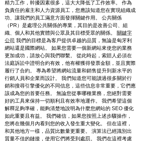
精力工作，幹擾因素很多，這大大降低了工作效率。 作為
負責任的雇主和人力資源員工，您應該知道您在實現組織成
功、讓我們的員工滿意方面發揮關鍵作用。 公共關係
（PR）是處理公共關係的專業，其目的是改善公司、組
織、個人和其他實體與公眾及其目標受眾的關係。
關鍵字
公司
我們的目標是為客戶提供卓越的品質，無論是匈牙利
網站還是國際網站。 如果您需要一個新網站來使您的業務
更加成功，請放心與我們聯繫。 從此時起，索賠人必須在
法庭訴訟中證明合約有效，他有權獲得發票金額，並且實際
履行了合約。 專為希望將網站流量和銷售提升到新水平的
行銷人員和企業而設計。 我們知道您可能讀過很多關於行
銷和搜尋引擎優化的不同信息，這些信息非常重要，它們應
該成為您的首要任務。 無論您從事哪種業務，您絕對需要
好的工具來保持一切順利且有效率地運作。 我們希望這個
解釋足夠準確，能夠清楚地說明為什麼您網站的 SEO 優化
如此重要且有益。 我們確信，如果您按照上述步驟操作，
您將在幾個月內看到您的收入發生重大變化。 但在這裡，
和其他地方一樣，品質比數量更重要。 演算法已經識別出
質量不佳的鏈接，使用它們將受到處罰。 我們在這裡考慮