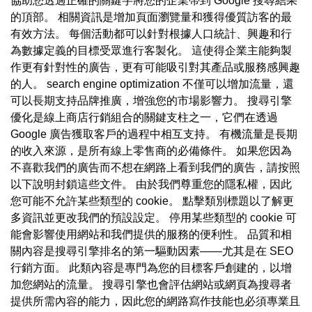
協助您透過正確的關鍵字將您的企業帶到 Google 搜尋結果
的頂部。 相關資訊是增加頁面瀏覽量和獲得優質訪客的最
有效方法。 每個活動都可以針對根據人口統計、興趣和行
為數據定義的目標受眾進行客製化。 這使得企業主能夠製
作更有針對性的廣告，更有可能吸引對其產品或服務感興趣
的人。 search engine optimization 不僅可以增加流量，還
可以長期支持品牌推廣，增強您的市場影響力。 搜尋引擎
優化是線上商店行銷組合的關鍵支柱之一，它們在透過
Google 廣告獲取客戶的過程中相互支持。 有機流量是長期
的收入來源，是所有線上零售商的必備條件。 如果您因為
不喜歡我們的廣告而不想在網路上看到我們的廣告，請按照
以下說明封鎖這些文件。 由於我們尊重您的隱私權，因此
您可能不允許某些類型的 cookie。 點擊類別標題以了解更
多資訊並更改我們的預設設定。 停用某些類型的 cookie 可
能會影響使用網站和我們提供的服務的便利性。 品質和相
關內容是搜尋引擎排名的第一驅動因素——尤其是在 SEO
行銷方面。 此類內容是專門為您的目標客戶創建的，以增
加您網站的流量。 搜尋引擎也會評估網站或網頁為搜尋者
提供所需內容的能力，因此您的網路寫作技能也必須專業且