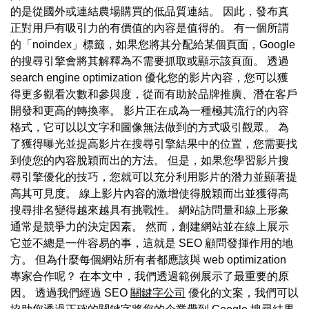
的是從國外或連結農場購買的低品質連結。 因此，發布真
正對用戶有吸引力的有價值的內容是值得的。 有一個所謂
的「noindex」標籤，如果您將其分配給某個頁面，Google
的搜尋引擎會將其解釋為不需要抓取或顯示該頁面。 透過
search engine optimization 優化您的影片內容，您可以獲
得更多觀看次數和參與度，從而有助於品牌推廣、潛在客戶
開發和更高的轉換率。 影片正在成為一種極其流行的內容
格式，它可以以文字和圖像無法做到的方式吸引觀眾。 為
了獲得曝光並提高影片在搜尋引擎結果中的位置，您需要找
到使您的內容脫穎而出的方法。 但是，如果您學習影片搜
尋引擎優化的技巧，您就可以充分利用影片的潛力並顯著提
高其可見度。 線上影片內容的激增使得脫穎而出並獲得高
搜尋排名變得越來越具有挑戰性。 網站訪問量和線上形象
通常是競爭力的決定因素。 然而，創建網站並在線上展示
它並不總是一件容易的事，這就是 SEO 顧問發揮作用的地
方。 但為什麼每個網站所有者都應該與 web optimization
專家合作呢？ 在本文中，我們透過範例展示了最重要的原
因。 透過我們經過 SEO
關鍵字公司
優化的文案，我們可以