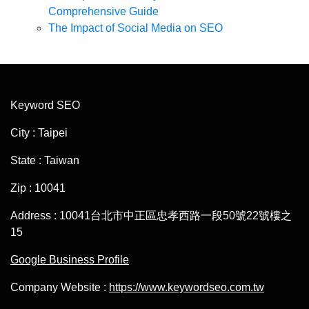
Comprehensive Guide
The Impact of Social Media on SEO
Keyword SEO
City : Taipei
State : Taiwan
Zip : 10041
Address : 10041台北市中正區忠孝西路一段50號22號樓之
15
Google Business Profile
Company Website :
https://www.keywordseo.com.tw