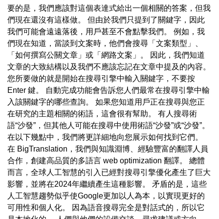
要的是，我們應該對這個表達式給出一個相關的答案，但我
們現在還沒有這樣做。 但由於我們只提到了關鍵字，因此
我們可能會遠遠落後，用戶甚至不會點擊我們。 例如，我
們現在知道，當談到文案時，他們會搜尋「文案類型」、
「如何撰寫公關文章」或「網路文案」。 因此，我們知道
文章的大致結構以及我們不應該忘記在文章中提及的內容。
您所要做的就是開始在搜尋引擎中輸入關鍵字，不要按
Enter 鍵。 自動完成功能會告訴您人們最常在搜尋引擎中輸
入該關鍵字的哪些查詢。 如果您知道用戶正在搜尋與您正
在研究的主題相關的術語，這會很有幫助。 有人搜尋術
語“沙發”，但其他人可能在搜尋中使用術語“沙發”或“沙發”。
在以下幾點中，我們將更詳細地向您展示如何找到它們。
在 BigTranslation，我們與知識淵博、經驗豐富的翻譯人員
合作，創建高品質的多語言 web optimization 翻譯。 總體
而言，全球人工智慧的引入已經對搜尋引擎優化產生了巨大
影響，並將在2024年繼續產生這種影響。 矛盾的是，這些
人工智慧趨勢似乎使Google更加以人為本，以實現更好的
可用性和個人化。 因為語音搜尋完全是對話式的，所以它