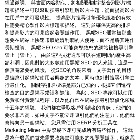
經過微調。 與書面內容類似，將相關關鍵字整合到影片標
題和描述中可以幫助搜尋引擎理解影片主題，從而提高影片
在用戶中的可發現性。 提高影片搜尋引擎優化服務的有效
性需要精心製作影片標題和描述。 這對於確保更高的排名
和提高影片的可見度起著關鍵作用。 黑帽SEO通常被那些
想要在網站上快速賺取經濟利潤的人使用，而不是將其用作
長期投資。 黑帽 SEO
seo
可能會導致您的網站被搜尋引擎
禁止（禁止）。 由於這些技術通常可以在短時間內產生高
額利潤，因此對於大多數使用黑帽 SEO 的人來說，這是一
個無關緊要的風險。 從SEO的角度來看，文字寫作的目標
是編寫引起網站使用者興趣的文本，同時也針對搜尋引擎進
行最佳化。 關鍵字排名標準是部分已知的，根據它們進行
檢查的目的是揭示錯誤和缺陷。 為此，SEO 專家可以使用
免費和付費測試程序，以及他自己在網站搜尋引擎優化領域
十五年的經驗。 我們都在爭取客戶和讀者的青睞，他們的
要求非常高，如果文字不能立即吸引他們的注意力，他們就
會轉向另一個網站。 您只需使用 SERP 分析工具在
Marketing Miner 中點擊幾下即可完成所有這些操作。 這就
是為什麼我們首先需要收集盡可能多的相關關鍵字，就像我