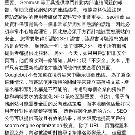
重要。 Semrush 等工具提供專門針對內部連結問題的報
告，幫助您優化網站內的連結結構。 根據資料保護法規，
造訪您網站的使用者確保其資料安全非常重要。
seo推薦
由
於資料保護是當今一個非常眾所周知且熱議的話題，因此必
須非常小心地處理它，因此您必須千方百計地註意您網站的
安全。 您需要取得所謂的 SSL 證書，該證書可驗證您的網
站是否安全。 順便說一句，除了儲存之外，幾乎所有服務
提供者都提供此服務。 另外，今天，如果用戶訪問非安全
頁面，他們將收到一條通知，其中出現「不安全」文本，用
戶只有在重新確認後才能訪問他們想要查看的頁面。
Googlebot 不會知道在搜尋結果中顯示哪個連結。 為了避免
這種情況，請嘗試使用獨特的關鍵字來建立部落格文章 - 產
品名稱和類別名稱是不可能的。 考慮到每個企業的獨特目
標和獨特要求的客製化 SEO 策略至關重要。 例如，電子商
務網站可能需要全面的反向連結策略，而本地麵包店最好採
用有針對性的關鍵字策略。 透過客製化他們的方法，SEO
公司可以提供高效且有效的結果，最大限度地提高客戶的
search engine optimization 投資。 除了 URL、頁面標題和
標題之外，內容被證明對搜尋引擎排名影響最大。 但最重