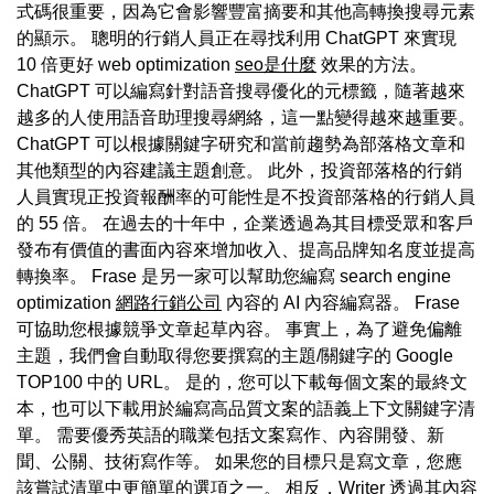
式碼很重要，因為它會影響豐富摘要和其他高轉換搜尋元素
的顯示。 聰明的行銷人員正在尋找利用 ChatGPT 來實現
10 倍更好 web optimization
seo是什麼
效果的方法。
ChatGPT 可以編寫針對語音搜尋優化的元標籤，隨著越來
越多的人使用語音助理搜尋網絡，這一點變得越來越重要。
ChatGPT 可以根據關鍵字研究和當前趨勢為部落格文章和
其他類型的內容建議主題創意。 此外，投資部落格的行銷
人員實現正投資報酬率的可能性是不投資部落格的行銷人員
的 55 倍。 在過去的十年中，企業透過為其目標受眾和客戶
發布有價值的書面內容來增加收入、提高品牌知名度並提高
轉換率。 Frase 是另一家可以幫助您編寫 search engine
optimization
網路行銷公司
內容的 AI 內容編寫器。 Frase
可協助您根據競爭文章起草內容。 事實上，為了避免偏離
主題，我們會自動取得您要撰寫的主題/關鍵字的 Google
TOP100 中的 URL。 是的，您可以下載每個文案的最終文
本，也可以下載用於編寫高品質文案的語義上下文關鍵字清
單。 需要優秀英語的職業包括文案寫作、內容開發、新
聞、公關、技術寫作等。 如果您的目標只是寫文章，您應
該嘗試清單中更簡單的選項之一。 相反，Writer 透過其內容