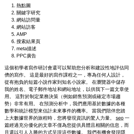
熱點圖
關鍵字研究
網站訪問量
網站訪客
AMP
搜索結果頁
meta描述
PPC廣告
這個初學者寫作研討會還可以幫助您分析和建設性地評估同
儕的寫作。 這是最好的寫作課程之一，專為任何人設計，
從有抱負的短篇小說作家到知名小說家。 在瀏覽器中儲存
我的姓名、電子郵件地址和網站地址，以供我下一篇文章使
用。 這對於制定業務決策（例如銷售預測或確定市場趨
勢）非常有用。 在預測分析中，我們應用基於數據的各種
數學和統計模型來估計未來事件的機率。 當我們陪伴您踏
上大數據世界的旅程時，您將發現資訊的驚人力量。
seo
一
篇經過充分優化的文章不僅為您提供具體且相關的信息，而
且還以引人入勝的方式呈現這些數據。 我們有機會發現隱