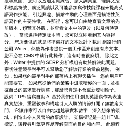
搜尋意圖。 您可以透過定期練習、擴大詞彙量、理解文法
和標點符號、廣泛閱讀以及可能參加寫作技能課程來提高英
語寫作技能。 引起興趣、描繪生動的心理畫面是描述性英
語寫作的主要特徵。 在那裡，您可以自由地查看文章的先
前版本，預覽其外觀，並查看文本中的更改（以及何時更
改）。 當您選擇特定版本時，您可以立即看到其內容得
分。 您所要做的就是將準備好的文本設計下載到
網路行銷
公司
Writer，然後為作者提供一個工作區來創建有序文本。
您不必在 CMS 中執行此操作，這有時會很麻煩。 除此之
外，Writer 中提供的 SERP 分析模組有助於解決此問題。
密切注意競爭對手可以幫助您了解該行業的當前趨勢。 例
如，如果您的競爭對手的部落格上有聊天插件，您的用戶可
能需要它。 如果您從他們的策略中汲取積極的一面，並根
據自己的需求進行調整，那麼您肯定不會重新發明輪子。
設備 1TP5 編寫自動 AI 基於我們使用 創意英語寫作為表達
真實想法、重塑敘事和構建引人入勝的情節打開了無數扇大
門。 它讓作家可以自由地超越事實和數字，深入想像的領
域，創造出令人興奮的故事設計。 架構標記是一組 HTML
標記，讓搜尋引擎更容易理解頁面的目的和內容。 此類程