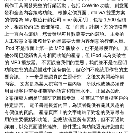
寫作工具開發完整的行銷活動，包括 CoWrite 功能、創意開
發和全套內容策略功能。 根據定價頁面，ittdiviA 雙重方案
的價格為 fifty
數位行銷公司
nine 美元/月，包括 1,500 個積
分，相當於約 25 個部落格。 在「商業」計劃下方的價格帶
上一直向右滾動，您會發現每月數萬美元的選項。 主要的
人工智慧文案服務針對的是需要大量內容創意的行銷人員。
IPod 不是市面上第一款 MP3 播放器，也不是最便宜的。 其
他公司已經銷售具有相同功能的產品，但 iPod 成為突破性
的 MP3 播放器。 不要誤會我們的意思，我們並不是在證明
功能在您的產品描述中沒有價值，但它們不應該用作您的主
要資訊。 下一步是更認真的主題研究，之後文案開始準備
內容。 文案是為某人撰寫每一篇內容，所以他或她必須使
用目標客戶需要和期望的語言和聲音水平。 正因為如此，
文案撰稿人總是詳細研究目標受眾，並嘗試了解目標客戶的
特定語言。 電子書是長篇內容，為讀者提供有關其興趣的
有價值的資訊。 產品頁面上的文字總結了對您的受眾最有
用的主要優點和功能。 您應該涵蓋所有要點，但不要過於
詳細，以免頁面過於擁擠。 條件重定向功能還允許您自動