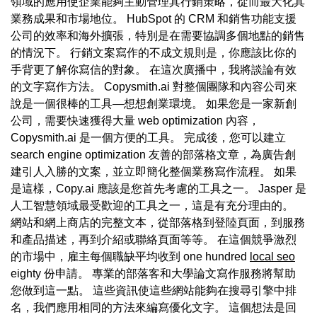
領域的應用使企業能夠主動管理其行銷策略，從而最大化其
業務成果和市場地位。 HubSpot 的 CRM 和銷售功能支援
公司的效率和海外擴張，特別是在需要協調多個地點的銷售
的情況下。 行銷文案寫作的不成文規則是，你應該比你的
手背更了解你寫信的對象。 在這次廣播中，我將談論有效
的文字寫作方法。 Copysmith.ai 對整個團隊和內容公司來
說是一個很棒的工具—想想創業環境。 如果您是一家新創
公司，需要快速獲得大量 web optimization 內容，
Copysmith.ai 是一個方便的工具。 完成後，您可以建立
search engine optimization 友善的部落格文章，為廣告創
建引人入勝的文案，並立即簡化整個業務寫作流程。 如果
是這樣，Copy.ai 應該是您首先考慮的工具之一。 Jasper 是
人工智慧領域最受歡迎的工具之一，這是有充分理由的。
網站和網上商店的完整文本，從部落格到登陸頁面，到服務
和產品描述，再到介紹或聯絡頁面等等。 在這個競爭激烈
的市場中，雇主每個職缺平均收到 one hundred
local seo
eighty 份申請。 專業的部落客和大學論文寫作服務將幫助
您做到這一點。 這些資訊使這些網站能夠在搜尋引擎中排
名，我們應用相同的方法來編寫優化文字。 這個想法是回