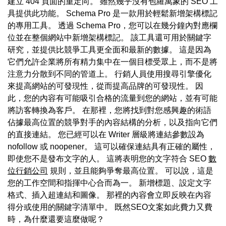
建立 404 頁面的重定向。 雖然幾乎沒有包羅萬象的 SEO 工
具提供此功能。 Schema Pro 是一款用於輕鬆新增架構標記
的專用工具。 透過 Schema Pro，您可以在幾分鐘內對應欄
位並在整個網站中新增架構標記。 該工具還可用於關鍵字
研究，並提供比競爭工具更全面和最新的數據。 這是因為
它們允許企業將所有精力集中在一個目標受眾上，而不是將
注意力分散到不同的管道上。 行銷人員使用搜尋引擎優化
來提高網站的可發現性，從而提高品牌的可發現性。 因
此，您的內容有可能吸引合格的流量到您的網站，並有可能
將訪客轉換為客戶。 在那裡，您將找到對您感興趣的術語
佔據最高位置的競爭對手的內容結構的分析，以及指向它們
的直接連結。 您已經可以在 Writer 層級將連結參數設為
nofollow 或 noopener。 這可以確保連結具有正確的屬性，
即使您不是發布文字的人。 這將表明您的文字符合 SEO
數
位行銷公司
規則，並且能夠爭奪最高位置。 可以說，這是
您的工作空間和指揮中心合而為一。 新增標題、設定文字
格式、插入超連結和圖像。 那裡的內容會立即反映在內容
得分或使用的關鍵字清單中。 既然SEO文案如此費力又費
時，為什麼還要這麼做呢？