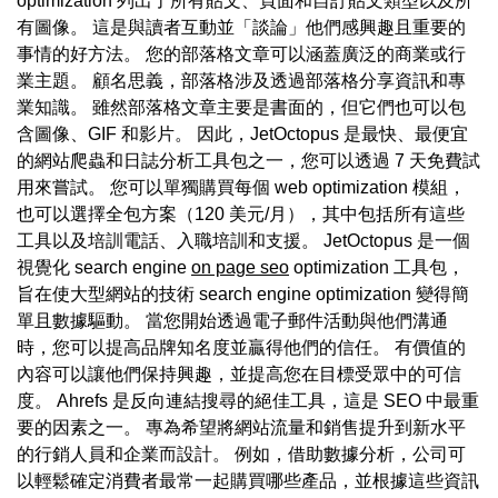
optimization 列出了所有貼文、頁面和自訂貼文類型以及所
有圖像。 這是與讀者互動並「談論」他們感興趣且重要的
事情的好方法。 您的部落格文章可以涵蓋廣泛的商業或行
業主題。 顧名思義，部落格涉及透過部落格分享資訊和專
業知識。 雖然部落格文章主要是書面的，但它們也可以包
含圖像、GIF 和影片。 因此，JetOctopus 是最快、最便宜
的網站爬蟲和日誌分析工具包之一，您可以透過 7 天免費試
用來嘗試。 您可以單獨購買每個 web optimization 模組，
也可以選擇全包方案（120 美元/月），其中包括所有這些
工具以及培訓電話、入職培訓和支援。 JetOctopus 是一個
視覺化 search engine
on page seo
optimization 工具包，
旨在使大型網站的技術 search engine optimization 變得簡
單且數據驅動。 當您開始透過電子郵件活動與他們溝通
時，您可以提高品牌知名度並贏得他們的信任。 有價值的
內容可以讓他們保持興趣，並提高您在目標受眾中的可信
度。 Ahrefs 是反向連結搜尋的絕佳工具，這是 SEO 中最重
要的因素之一。 專為希望將網站流量和銷售提升到新水平
的行銷人員和企業而設計。 例如，借助數據分析，公司可
以輕鬆確定消費者最常一起購買哪些產品，並根據這些資訊