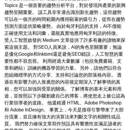
Topics 是一個首要的趨勢分析平台，對於發現跨產業的新興
趨勢至關重要。 該工具非常適合識別新生趨勢，這些趨勢
可以在一個月的時間範圍內獲得顯著的吸引力，從而在趨勢
預測方面提供策略優勢。 由於匈牙利語的支持，AI不僅能
正確使用文法和詞彙，還能真實地應用匈牙利語的特徵。
受人工智慧啟發的 Medium 文章提供了許多有趣的讀物來探
索這個主題。 對SEO人員來說，AI的角色至關重要；無論
是優化Google和Inktomi還是避免SEO錯誤，人工智慧的重
要性都不容忽視。 利用經過大量數據（包括免費書籍、文
章和網站）訓練的機器學習的力量。 另外，請他們以符合
您組織標準的方式分享、支持和討論您的部落格內容。 透
過在有影響力的人推廣您的內容後定期深入了解事情的真
相，您可以加強與受眾的關係。 了解博客的基本元素和用
途，並按照以下步驟創建自己的博客，將使您走上被公認為
行業領導者的道路。 他還精通 HTML、Adobe Photoshop
和 Adobe InDesign。 事實上，今天是搜尋引擎帶來了大部
分流量，並且擁有強大的演算法來判斷文字的相關性或品
質。 我們努力確保文章寫作預設具有響應性並滿足讀者的