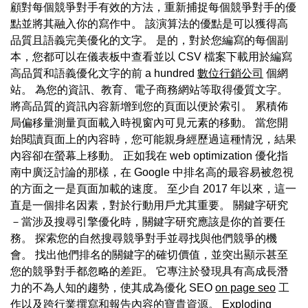
顧對每個競爭對手有效的方法，重新捕捉每個競爭對手的優
點並將其融入你的寫作中。 該演算法的優點是可以獲得高
品質且語義完美優化的文字。 是的，對於您編寫的每個副
本，您都可以在儀表板中查看並以 CSV 檔案下載用於編寫
高品質和語義優化文字的前 a hundred
數位行銷公司
個網
站。 為您的資訊、教育、電子商務網站等取得優質文字。
將高品質的資訊內容新增到您的頁面以便於索引。 累積佈
局偏移量測量頁面載入時視窗內可見元素的移動。 當您開
始閱讀頁面上的內容時，您可能親身經歷過這種情況，結果
內容卻在螢幕上移動。 正如我在 web optimization 優化指
南中廣泛討論的那樣，在 Google 中排名高的最容易被忽視
的方面之一是頁面加載的速度。 至少自 2017 年以來，這一
直是一個排名因素，對於行動用戶尤其重要。 關鍵字研究
－當涉及搜尋引擎優化時，關鍵字研究應該是你的首要任
務。 探索您的自然搜尋競爭對手並尋找與他們競爭的機
會。 找出他們排名的關鍵字的確切價值，並突出顯示甚至
您的競爭對手都忽略的差距。 它專注於發現具有高成長潛
力的不為人知的趨勢，使其成為優化 SEO
on page seo
工
作以及跨行業撰寫和報告內容的寶貴資源。 Exploding