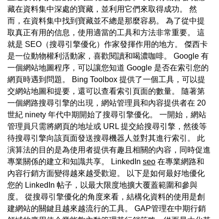
藏在資料集中深處的寶藏，並利用它們來取得成功。 然
而，在資料集中找到寶藏並不總是那麼容易。 為了從中提
取真正有用的信息，使用適當的工具和方法非常重要。 這
就是 SEO（搜尋引擎優化）作家發揮作用的地方。 傑西卡
是一位動物權利活動家，喜歡閱讀和喝濃咖啡。 Google 有
一個網站地圖程序，可以讓您知道 Google 是否在索引您的
網頁時遇到問題。 Bing Toolbox 提供了一個工具，可以提
交網站地圖和提要，還可以查看索引頁面的數量。 隨著第
一個網路搜尋引擎的出現，網站管理員和內容提供者在 20
世紀 ninety 年代中期開始了搜尋引擎優化。 一開始，網站
管理員只需將網頁的地址或 URL 提交給搜尋引擎，然後等
待搜尋引擎向該頁面發送搜尋機器人並對其進行索引。 此
演算法的目的是為使用者提供有趣且相關的內容，同時促進
專業關係的建立和知識共享。 LinkedIn
seo
在專業網路和
內容行銷方面變得越來越受歡迎。 以下是如何最好地優化
您的 LinkedIn 帖子，以最大限度地擴大覆蓋範圍和參與
度。 從搜尋引擎優化的角度來看，結構化資料的使用是創
建網站的關鍵且越來越流行的工具。 GAP管理在中期行銷