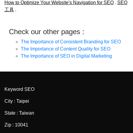
How to Optimize Your Website's Navigation for SEO
.
SEO
工具
.
Check our other pages :
The Importance of Consistent Branding for SEO
The Importance of Content Quality for SEO
The Importance of SEO in Digital Marketing
Keyword SEO
City : Taipei
State : Taiwan
Zip : 10041