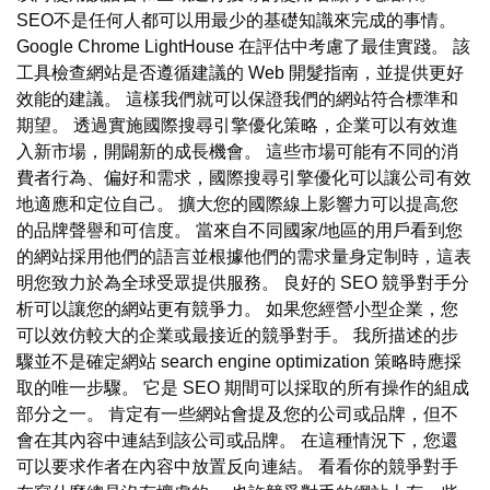
SEO不是任何人都可以用最少的基礎知識來完成的事情。
Google Chrome LightHouse 在評估中考慮了最佳實踐。 該
工具檢查網站是否遵循建議的 Web 開髮指南，並提供更好
效能的建議。 這樣我們就可以保證我們的網站符合標準和
期望。 透過實施國際搜尋引擎優化策略，企業可以有效進
入新市場，開闢新的成長機會。 這些市場可能有不同的消
費者行為、偏好和需求，國際搜尋引擎優化可以讓公司有效
地適應和定位自己。 擴大您的國際線上影響力可以提高您
的品牌聲譽和可信度。 當來自不同國家/地區的用戶看到您
的網站採用他們的語言並根據他們的需求量身定制時，這表
明您致力於為全球受眾提供服務。 良好的 SEO 競爭對手分
析可以讓您的網站更有競爭力。 如果您經營小型企業，您
可以效仿較大的企業或最接近的競爭對手。 我所描述的步
驟並不是確定網站 search engine optimization 策略時應採
取的唯一步驟。 它是 SEO 期間可以採取的所有操作的組成
部分之一。 肯定有一些網站會提及您的公司或品牌，但不
會在其內容中連結到該公司或品牌。 在這種情況下，您還
可以要求作者在內容中放置反向連結。 看看你的競爭對手