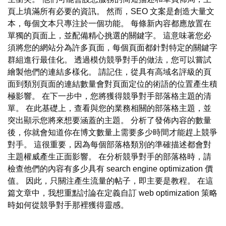
頁上填滿所有必要的資訊。 然而，SEO 文案是創造大量文
本，每個文本只專注於一個功能。 每條新內容都應放置在
單獨的頁面上，並配備精心挑選的關鍵字。 這意味著您必
須將您的網站分為許多頁面，每個頁面都針對特定的關鍵字
群組進行最佳化。 透過模仿競爭對手的做法，您可以嘗試
繪製他們的連結多樣化。 請記住，從具有高域名評級的頁
面到類別頁面的連結數量會對頁面定位的術語的位置產生積
極影響。 在下一步中，您將獲得競爭對手部落格主題的清
單。 在此基礎上，查看與您的業務相關的部落格主題，並
突出顯示您將來想要涵蓋的主題。 分析了發佈內容的數量
後，你就會知道你在博文數量上需要多少時間才能趕上競爭
對手。 這很重要，因為每個部落格類別的準確描述都會對
主題權威產生正面影響。 在分析競爭對手的部落格時，請
檢查他們的內容有多少具有 search engine optimization 價
值。 因此，只關注產生流量的帖子，即主要是教程。 在這
篇文章中，我想重點討論在定義自訂 web optimization 策略
時如何從競爭對手那裡獲得靈感。