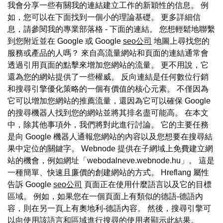
我會分享一些有關我的連結建立工作的新穎性的信息。 例
如，您可以在下面找到一個小的理論基礎。 更多詳細信
息，請參閱我的專業部落格 - 下面的連結。 您想輕鬆地聯繫
到您附近並在 Google 或 Google
seo公司
地圖上尋找您的
服務或產品的人嗎？ 來自高流量網站和頁面的連結通常會
透過引用頁面的點擊來增加您網站的流量。 更不用說，它
還為您的網站提供了一些權威。 反向連結是任何數位行銷
和搜尋引擎優化策略的一個有價值的核心元素。 不僅因為
它可以增加您網站的推薦流量，還因為它可以確保 Google
的搜尋機器人找到您的網站並將其排名盡可能高。 在本文
中，除其他事項外，我們將對此進行討論。 它的主要任務
是向 Google 機器人通報您網站的內容以及您想要在搜尋結
果中定位的關鍵字。 Webnode 提供在子網域上免費建立網
站的機會，例如網址「webodalneve.webnode.hu」。 這是
一種簡單、快速且廉價的創建網站的方式。 Hreflang 屬性
告訴 Google
seo公司
頁面正在使用什麼語言以及它的目標
區域。 例如，如果您在一個頁面上有類似的德語-德語內
容，則在另一頁上有奧地利-德語內容。 然後，搜尋引擎可
以向使用該語言和區域進行搜尋的使用者顯示此結果。