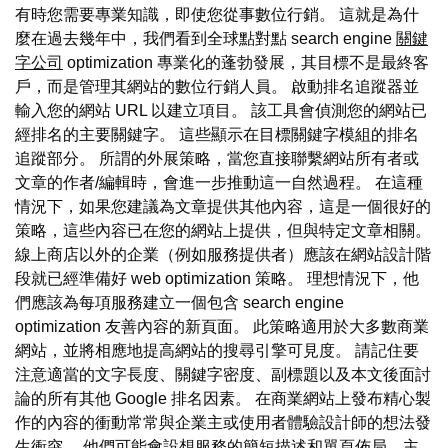
有時您需要專業知識，即使您從事數位行銷。 這就是為什
麼在過去幾年中，我們看到全球點對點 search engine
關鍵
字公司
optimization 專業化的蓬勃發展，其目標不是最終客
戶，而是管理其網站的數位行銷人員。 啟動排名追蹤器並
輸入您的網站 URL 以建立項目。 該工具會偵測您的網站已
經排名的主要關鍵字。 這些顯示在目標關鍵字模組的排名
追蹤部分。 所謂的外展策略，當您直接聯繫網站所有者或
文章的作者/編輯時，會進一步推動這一自然過程。 在這種
情況下，如果您建議為文章提供其他內容，這是一個很好的
策略，這些內容已在您的網站上提供，但與特定文章相關。
線上商店以外的企業（例如服務提供者）應該在網站設計階
段就已經準備好 web optimization 策略。 理想情況下，他
們應該為每項服務建立一個包含 search engine
optimization 友善內容的新頁面。 此策略適用於大多數商業
網站，並將相應地提高網站的搜尋引擎可見度。 請記住要
注意適當的文字長度、關鍵字密度、副標題以及本文後面討
論的所有其他 Google 排名因素。 在商業網站上發布精心製
作的內容的衝動常常與企業主或使用者體驗設計師的想法發
生衝突。 他們可能會設想服務的簡短描述和單頁佈局，主