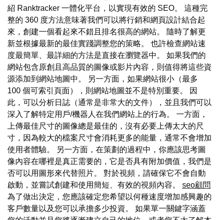
紹 Ranktracker 一體化平台，以實現有效的 SEO。 這種完
整的 360 度方法意味著我們可以將行銷和網頁設計結合起
來，創建一個看起來不錯且排名很高的網站。 隨時了解更
新並根據最新的最佳實踐調整您的策略。 也許檢查網站速
度最簡單、最詳細的方法是直接在瀏覽器中。 如果我們的
網站包含原創且高品質的圖像或影片內容，則值得將這些資
源添加到網站地圖中。 另一方面，如果網站很小（最多
100 個可索引頁面），則網站地圖並不是特別重要。 因
此，可以分析日誌（通常是非常大的文件），並且我們可以
深入了解特定用戶/機器人在我們網站上的行為。 一方面，
上傳最佳尺寸的圖像總是最佳的，沒有必要上傳太大的尺
寸，因為較大的檔案尺寸會消耗更多的能量，通常不會增加
使用者體驗。 另一方面，在策劃的過程中，你應該思考圖
像內容在哪裡是真正需要的，它是否具有附加價值，我們是
否可以用圖形來代替照片。 對於視頻，請確保它不會自動
啟動，並嘗試創建和使用簡短、有效的視頻內容。
seo顧問
為了做出決定，您應該確定您希望以何種速度增加感興趣的
客戶數量以及您可以承擔多少投資。 如果單一關鍵字涵蓋