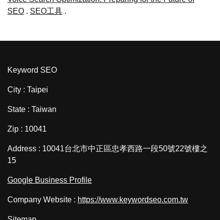
SEO
.
SEO工具
.
Keyword SEO
City : Taipei
State : Taiwan
Zip : 10041
Address : 10041台北市中正區忠孝西路一段50號22號樓之
15
Google Business Profile
Company Website :
https://www.keywordseo.com.tw
Sitemap