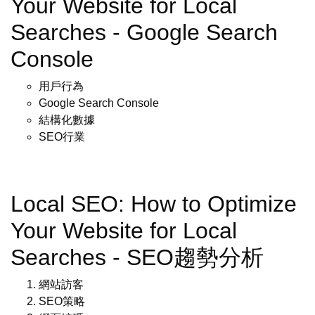
Your Website for Local
Searches - Google Search
Console
用戶行為
Google Search Console
結構化數據
SEO行業
Local SEO: How to Optimize
Your Website for Local
Searches - SEO趨勢分析
網站訪客
SEO策略