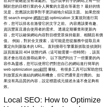
在寫什麼總是沒有壞處的。 也許競爭對手的網站上有一些
關於您的目標行業的令人興奮的主題在等著您？ 最好的情
況是，您應該比競爭對手更詳細地介紹該主題。 如果您按
照 search engine
網路行銷
optimization 文案規則進行寫
作，您可以排名在激發它的文字之前。 內容應該要有趣、
資訊豐富且適合使用者的需求。 透過定期審查和更新內
容，您可以確保網站內容對目標受眾保持最新、相關且有價
值。 例如，對於全文搜索，這可能是您從服務中提取且未
重定向到新版本的 URL。 直到搜尋引擎重新抓取並偵測到
該頁面返回 404 狀態代碼（這可能需要一些時間），該頁
面才會出現在搜尋結果中。 以下我們列出了一些重要的內
容作為靈感，您可以使用它們對您自己的網站進行簡單的
web optimization
seo顧問
審核。 有很多工具可以幫助您找
到放置反向連結的網站和機會，但它們通常是付費的。 如
果沒有高品質的內容，設定標題或元描述永遠不會足夠有
效。
Local SEO: How to Optimize