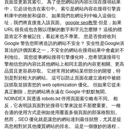
頁面並更新其索引。 為了使您網站的內容出現在搜尋結果
中，它必須包含在索引中。 索引是網站內容在搜尋引擎資
料庫中的映射和儲存。 如果我們在網址列中輸入這個位
址，我們將直接進入該頁面。
google seo教學
但是，如果
URL 很長或包含難以理解的數字和字元怎麼辦？ 這樣的標
題肯定不會被記住，看起來也不專業。 您是否曾經收到
Google 警告您即將造訪的網站不安全？ 安全性是Google演
算法的評價因素之一，不安全的網站在搜尋結果中會處於不
利地位。 當您從事網站搜尋引擎優化時，您希望讓搜尋引
擎相信您的內容比其他網站上相同主題的內容更相關、更高
品質且更容易存取。 它經常用於網站某些部分的開發，特
別是對於較大的網站。 這可以防止頁面在建立過程中被錯
誤抓取並損害您的 web optimization 優化。 但如果它從未
真正刪除，您的網站將永遠在 Google 中默默無聞。
NOINDEX 與透過 robots.txt 停用頁面索引略有不同。 相
反，它表明該頁面對於搜尋引擎來說並不那麼重要。 一種
合適的使用方式是例如使用覆蓋多個頁面的部落格類別。
然而，SEO 優化就是讓您的網站達到最佳狀態，尤其是提
高您相對於其他優質網站的排名。 這是一個微妙的過程，