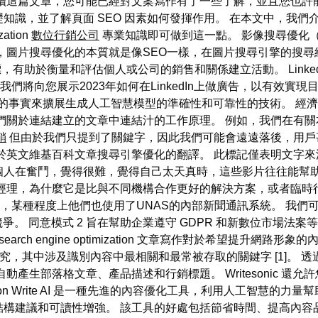
讀這篇文章，您可能已經對文案寫作有了一些了解，並且您也許
ion 的基礎知識，並了解頁面 SEO 因素如何發揮作用。 在本文
ation
數位行銷公司
專業知識即可做到這一點。 影像搜尋優化（
，圖片搜尋優化的本質就是像SEO一樣，在圖片搜尋引擎的搜尋結
指標，有助於衡量和評估個人或公司的銷售和關係建立活動。 Link
，我們將向您展示2023年如何在LinkedIn上做廣告，以有效
源的事實來擴展生成人工智慧模型的準確性和可靠性的技術。 經
關於連結建立的文章中連結汁的工作原理。 例如，我們在有關本
銷
但由於我們只提到了關鍵字，因此我們可能會遠遠落後，用戶
於英文維基百科文章搜尋引擎優化的翻譯。 此標記僅表明文字來
個人在奮鬥，覺得很難，覺得自己太天真時，這些影片往往能幫助
經理，為什麼它是比與不同機構合作更好的解決方案，或者臨時
路上投放，某種程度上他們也使用了UNAS的內部新聞通訊系統。 
競爭。 同意模式 2 旨在幫助企業遵守 GDPR 和新數位市場法
 策略。 search engine optimization 文章寫作對於希
研究，其中涉及識別內容中最相關和最常被存取的關鍵字 [1]。
部落格文章、產品描述和行銷標題。 Writesonic 還允許您在幾秒
ation Write AI 是一種先進的內容優化工具，利用人工智慧的力量幫助作
構建議和可讀性增強。 該工具的好處包括節省時間、提高內容