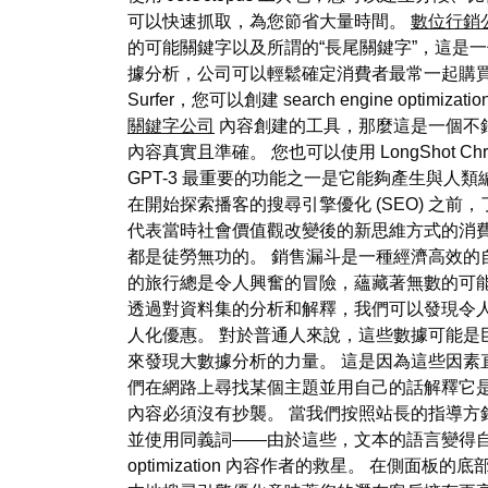
可以快速抓取，為您節省大量時間。
數位行銷
的可能關鍵字以及所謂的“長尾關鍵字”，這是一個
據分析，公司可以輕鬆確定消費者最常一起購買
Surfer，您可以創建 search engine opt
關鍵字公司
內容創建的工具，那麼這是一個不
內容真實且準確。 您也可以使用 LongShot
GPT-3 最重要的功能之一是它能夠產生與人
在開始探索播客的搜尋引擎優化 (SEO) 之
代表當時社會價值觀改變後的新思維方式的消費
都是徒勞無功的。 銷售漏斗是一種經濟高效的
的旅行總是令人興奮的冒險，蘊藏著無數的可
透過對資料集的分析和解釋，我們可以發現令
人化優惠。 對於普通人來說，這些數據可能是
來發現大數據分析的力量。 這是因為這些因素直
們在網路上尋找某個主題並用自己的話解釋它
內容必須沒有抄襲。 當我們按照站長的指導方
並使用同義詞——由於這些，文本的語言變得自然。
optimization 內容作者的救星。 在