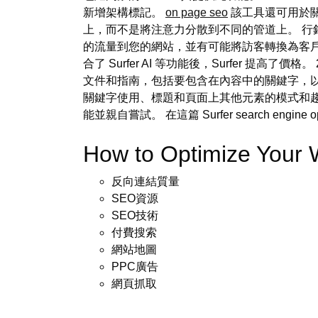
新增架構標記。
on page seo
該工具還可用於關
上，而不是將注意力分散到不同的管道上。 行
的流量到您的網站，並有可能將訪客轉換為客戶
合了 Surfer AI 等功能後，Surfer 
文件和指南，包括要包含在內容中的關鍵字，以
關鍵字使用、標題和頁面上其他元素的模式和趨勢
能並親自嘗試。 在這篇 Surfer search eng
How to Optimize Your
反向連結質量
SEO資源
SEO技術
付費搜索
網站地圖
PPC廣告
網頁抓取