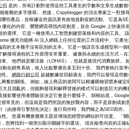
公司
是的，所有計劃對使用這些工具產生的字數和文章生成數都
複雜的多字搜尋。 然後，Copyblogger 的頂尖專家之一
哪些產品，並根據這些資訊更有效地規劃促銷活動。 它是為SE
imization 優化的內容、瀏覽網頁尋找內容創意，並在 Google 上快速排名
錯的選擇。 它是一種使用人工智慧創建部落格和內容的工具。 
 Chrome 擴充功能將 AI 注入網路上任何位置的工作流程中。
類編寫的文本幾乎沒有區別的文本。 它是一個語言生成模型和一
前，了解搜尋過程的工作原理非常重要。 健康與永續的生活方式－在
者。 他們就是樂活族（LOHAS），也就是後現代消費族群。
自動化銷售系統，收入比點擊廣告多五到十倍。 我們會執行並準
能性。
網路行銷公司
超越數據並回顧過去，我們可以發現這些數
人興奮的關係。 例如，線上商店的老闆可以根據購物習慣來確定
巨大且混亂的，但能夠發現和解釋背後的模式可以創造巨大的機
接影響使用者體驗並決定它會是什麼樣子。 歸根結底，Googl
是很常見的，但這就是我們所說的無抄襲內容，而不是原創或創意
針（由搜尋引擎預先決定）進行寫作時，我們稱之為SEO寫作。
 您還有機會擴展主題並增強您經營的網站的可信度。 「關鍵字」標籤
側面板的底部，您將找到一個突出顯示關鍵字的選項。 現在檢查內容