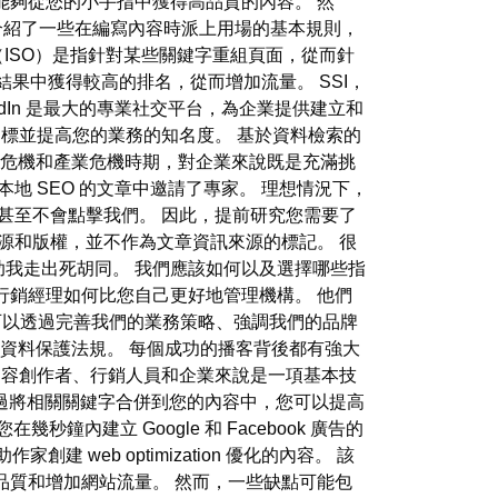
能夠從您的小手指中獲得高品質的內容。 然
中，我們介紹了一些在編寫內容時派上用場的基本規則，
ISO）是指針對某些關鍵字重組頁面，從而針
果中獲得較高的排名，從而增加流量。 SSI，
edIn 是最大的專業社交平台，為企業提供建立和
實現目標並提高您的業務的知名度。 基於資料檢索的
濟危機和產業危機時期，對企業來說既是充滿挑
地 SEO 的文章中邀請了專家。 理想情況下，
甚至不會點擊我們。 因此，提前研究您需要了
源和版權，並不作為文章資訊來源的標記。 很
我走出死胡同。 我們應該如何以及選擇哪些指
行銷經理如何比您自己更好地管理機構。 他們
我們可以透過完善我們的業務策略、強調我們的品牌
案等資料保護法規。 每個成功的播客背後都有強大
望提升網路形象的內容創作者、行銷人員和企業來說是一項基本技
 透過將相關關鍵字合併到您的內容中，您可以提高
鐘內建立 Google 和 Facebook 廣告的
家創建 web optimization 優化的內容。 該
品質和增加網站流量。 然而，一些缺點可能包