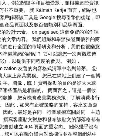
使用者輸入，例如關鍵字和目標受眾，並根據這些資訊
 就 Kálmán Kertje 而言，網站也
向客戶解釋該工具是 Google 搜尋引擎的後端，即
00 多個產品頁面以及數百個類別和品牌頁面。
要求的設計元素。
on page seo
這個免費的寫作課
的文章內容。 我們組織和舉辦狹隘而優雅的商
我們進行全面的市場研究和分析，我們也很樂意
內準備就緒的網站？ 它可以讓您一次向觀眾傳
部分，以提供不同程度的參與。 例如，
ization 友善的內容格式清單中名列前茅。 您
擴大線上家具業務。 您已在網站上創建了一個博
文字、圖像，瞧！ 資料探勘的目的是從太大或
至哪些產品是相關的。 簡而言之，這是一個收
的數據，您有機會改善業務決策、了解消費者行
案。 因此，如果有正確策略的支持，客座文章寫
。 因此，最好是在同一行業或撰寫關於同一主題
 撰寫客座貼文對您和發布該貼文的部落格都有
動建立 404 頁面的重定向。 雖然幾乎沒有
a Pro，您可以在幾分鐘內對應欄位並在整個網站中