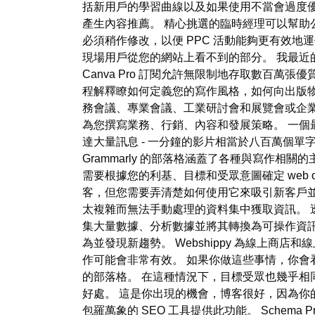
括新用戶的學習曲線以及如果使用不當會過度優化。
產生內容推薦。 精心挑選的臨時經理可以幫助公司
必須稍作修改，以便 PPC 活動能夠更有效地運作。
現場用戶從您的網站上看不到的部分。 我最近的專案
Canva Pro 訂閱允許無限制地存取數百
程解釋瞭如何定義您的寫作風格，如何向出版
務會議、專業會議、工業研討會和展覽會或企
為您撰寫業務、行銷、內容和發展策略。 一個
達大量訊息 - 一分鐘的影片相當於八百萬個
Grammarly 的部落格涵蓋了各種與寫作相關的
需要根據您的利基、目標和受眾意圖確定 web opti
客，但您需要弄清楚如何使用它來吸引新客戶並
太複雜而無法手動處理的資料集中獲取資訊。 
集大量數據、分析數據並將其轉換為可操作資
為並發現新趨勢。 Webshippy 為線上
作可能會非常有效。 如果你做這些事情，你會
的部落格。 在這種情況下，目標受眾也幾乎相同
好處。 這是你出現的機會，博客很好，因為你的
包羅萬象的 SEO 工具提供此功能。 Schema