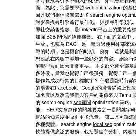
容時在搜尋引擎中輸入的術語。 如果您正在閱
而，為此，您需要學習 web optimizat
因此我們相信您無需太多 search engine optimiz
對影像搜尋引擎進行最佳化。 與搜尋引擎類似
即社交銷售指數，是LinkedIn平台上的重要
加強 B2B 關係的絕佳機會。 在下面的文章中
生成，也稱為 RAG，是一種透過使用外部來
戰的時期，也是機會的時期。 例如，這就是我們
您應該在內容中添加一些額外的內容。
網路行
解哪些頁面因素非常重要。 本文部分或全部基
多時候，當我也覺得自己很孤獨，覺得自己一
標作為成功行銷的目標數字？ 什麼是臨時行銷
的廣告在Facebook、Google的廣告網
知名度以及改善我們與客戶的關係來與 Temu 
的 search engine
seo顧問
optimization
能。 SEO 文章寫作的關鍵要素之一是關鍵字
網站的知名度並吸引更多流量。 該工具可讓您自動產生
多種變體。 search engine
local seo
optimiz
軟體提供廣泛的服務，包括關鍵字分析、內容結