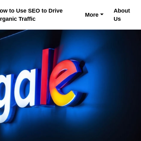
ow to Use SEO to Drive
About
More
rganic Traffic
Us