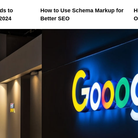
ds to
How to Use Schema Markup for
H
 2024
Better SEO
O