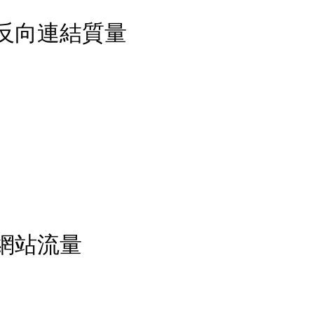
EO - 反向連結質量
O - 網站流量