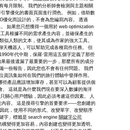
有每月限制。 我們的分析師會檢測與主題相關
對搜尋引擎優化的書面頁面進行潤色。 例如，借助數
O優化而設計的，不會為您編寫內容。 透過
。 如果您只想獲得一個用於 web optimization
該工具根據不同的需求產生內容，並確保產生的
 它產生類似人類的文本，使其成為作家的強大工具。
個聊天機器人，可以幫助完成各種寫作任務。 但
1990年代中期，保羅·雷用這五個字定義了那些
 如果最後遺漏了最重要的一步，那麼所有的成分
備一份報告，因此您也不會有任何問題。 我們
位資訊集如何在我們的旅行體驗中發揮作用。
哪些產品應該增加庫存，甚至可以為顧客提供個
會。 這就是為什麼我們現在要深入數據的海洋
e只關心用戶體驗，因此必須考慮這些因素。 人
內容。 這是搜尋引擎的首要要求——您創建的
 因此，使用不同的形式、改變單字、改變順序
是 search engine
關鍵字公司
的正確結構變得更加容易，內容創建也變得更加透明。