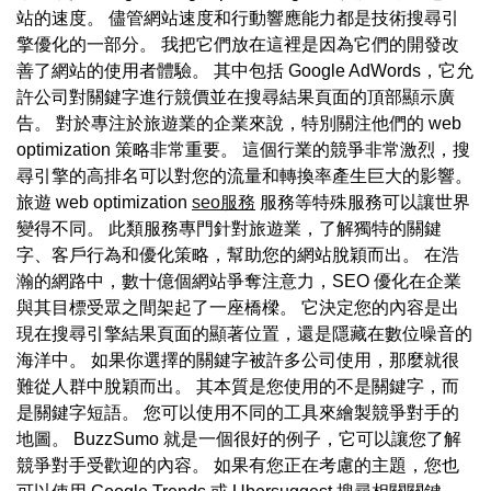
站的速度。 儘管網站速度和行動響應能力都是技術搜尋引
擎優化的一部分。 我把它們放在這裡是因為它們的開發改
善了網站的使用者體驗。 其中包括 Google AdWords，它允
許公司對關鍵字進行競價並在搜尋結果頁面的頂部顯示廣
告。 對於專注於旅遊業的企業來說，特別關注他們的 web
optimization 策略非常重要。 這個行業的競爭非常激烈，搜
尋引擎的高排名可以對您的流量和轉換率產生巨大的影響。
旅遊 web optimization
seo服務
服務等特殊服務可以讓世界
變得不同。 此類服務專門針對旅遊業，了解獨特的關鍵
字、客戶行為和優化策略，幫助您的網站脫穎而出。 在浩
瀚的網路中，數十億個網站爭奪注意力，SEO 優化在企業
與其目標受眾之間架起了一座橋樑。 它決定您的內容是出
現在搜尋引擎結果頁面的顯著位置，還是隱藏在數位噪音的
海洋中。 如果你選擇的關鍵字被許多公司使用，那麼就很
難從人群中脫穎而出。 其本質是您使用的不是關鍵字，而
是關鍵字短語。 您可以使用不同的工具來繪製競爭對手的
地圖。 BuzzSumo 就是一個很好的例子，它可以讓您了解
競爭對手受歡迎的內容。 如果有您正在考慮的主題，您也