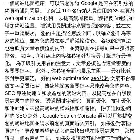
一個網站地圖程序，可以讓您知道 Google 是否在索引您的
網頁時遇到問題。 了解近 100 名行銷人員使用的 35 種頁外
web optimization 技術，以提高網域權重、獲得反向連結並
增加網站流量。 嘗試用長關鍵字來豐富您的內容，並在文
字中重複幾次。 您的主題描述應該全面，以確立您作為專
家的地位，並為您的潛在客戶群灌輸信心。 谷歌的演算法
也會欣賞大量有價值的內容，並獎勵其在搜尋結果中獲得高
排名。 如今，所有線上內容都必須針對搜尋引擎進行最佳
化。 為了吸引使用者的注意力，文章必須包含適當密度的
相關關鍵字。 此外，你必須全面地展示主題——最好比競
爭對手更廣泛。 好的 web optimization
seo服務
文案不會導
致文字品質低劣，熟練地探索新關鍵字只能改善您的內容。
SEO 專注於建立和改進您的網站內容，以提高您在自然搜
尋結果中的排名。 透過關鍵字研究、頁面優化、技術優化
和連結建立來提高網站的權威性和相關性。 除了追蹤您網
站的 SEO 之外，Google Search Console 還可以用於提交
您的網站地圖並請求將您的頁面編入索引。 如果您對著陸
頁進行了更改並希望確保它們盡快出現在搜尋結果中，那麼
這是一個有用的工具。 如果忽視這種可能性而不對網站進