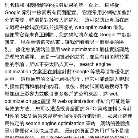
別名稱和同義關鍵字的搜尋結果的第一頁上。 這將從
Google 索引中檢索所有頁面配置。 它經常用於網站某些部
分的開發，特別是對於較大的網站。 這可以防止頁面在建
立過程中被錯誤抓取並損害您的 web optimization 優化。
但如果它從未真正刪除，您的網站將永遠在 Google 中默默
無聞。 現在事情還沒結束，讓我們看看另一個重要的區
別。 優化您的網站並應用 web optimization 最佳實踐顯然
是理想的選擇。 這是一個微妙的差異，並且有很多關於重
疊的爭論，所以不要太陷入其中。 search engine
optimization 文案正在創建針對 Google 等搜尋引擎優化的
內容。 這種類型的文案已經很流行，但它可能會讓人聯想
到預售頁面和糟糕的內容。 最後，對於試圖透過搜尋引擎
增加線上影響力並吸引更多客戶的公司來說，將 web
optimization
seo顧問
與 web optimization 相結合可能是最
有效的方法。 您可以透過投資全面的 SEO 策略並輔以有針
對性的 SEM 廣告來製定全面的搜尋行銷計劃。 如果正確使
用特定的 search engine optimization 策略，網站的整體搜
尋引擎優化可以快速提高。 最好的頁面是為用戶而不是搜