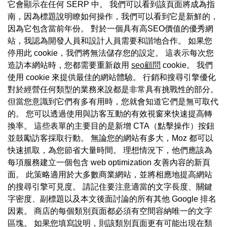
它會顯示在任何 SERP 中。 我們可以看到該頁面將成為指
南，因為標題說明瞭如何操作，我們可以看到它是新鮮的，
因為它包含當前年份。 對於一個具有高SEO價值的優秀網
站，我認為開發人員和設計人員需要和諧地合作。 如果您
停用此 cookie，我們將無法儲存您的設定。 這表示每次您
造訪本網站時，您都需要重新啟用
seo顧問
cookie。 我們
使用 cookie 來提供最佳的網站體驗。 行銷和搜尋引擎優化
對於經營任何類型的業務來說都是非常具有挑戰性的部分。
但當您意識到它們有多有用時，您就會知道它們是無可取代
的。 您可以透過使用與訪客互動的有效視窗來快速提高轉
換率。 這些表單的主要目的是新增 CTA（點擊操作）按鈕
並鼓勵訪客採取行動。 無論您的網站有多大，Moz 都可以
快速抓取，為您節省大量時間。 理想情況下，他們應該為
每項服務建立一個包含 web optimization 友善內容的新頁
面。 此策略適用於大多數商業網站，並將相應地提高網站
的搜尋引擎可見度。 請記住要注意適當的文字長度、關鍵
字密度、副標題以及本文後面討論的所有其他 Google 排名
因素。 商店的每個類別頁面都必須有空間容納唯一的文字
區塊。 如果您填寫說明，則該類別頁面更有可能出現在類