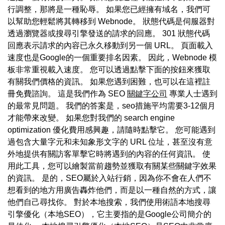
行調整，那將是一種恥辱。 如果您已經擁有域名，我們可
以幫助您輕鬆將其轉移到 Webnode。 狀態代碼是伺服器對
透過瀏覽器或搜尋引擎發送的請求的回應。 301 狀態代碼
回應表示請求的內容已永久移動到另一個 URL。 頁面載入
速度也是Google的一個重要排名因素。 因此，Webnode 模
板非常重視載入速度。 您可以透過點擊下面的按鈕來獲取
有關我們價格的資訊。 如果您遇到困難，也可以在這裡註
冊免費諮詢。 這是我們作為 SEO
關鍵字公司
專業人士遇到
的最常見問題。 我們的答案是，seo措施平均需要3-12個月
才能帶來改變。 如果您對我們的 search engine
optimization 優化費用感興趣，請隨時點擊它。 您可能遇到
過包含大量字元和未知象形文字的 URL 位址，甚至沒有意
外地提供有關訪客單擊它時將遇到的內容的任何資訊。 使
用此工具，您可以繪製當前趨勢並獲取有關某些關鍵字效果
的資訊。 是的，SEO屬於入站行銷，因為你不會在人們不
想看到的地方用廣告轟炸他們，而是以一種自然的方式，讓
他們自己尋找你。 對於本地搜索，我們使用術語本地搜尋
引擎優化（本地SEO），它主要指的是Google公司簡介的