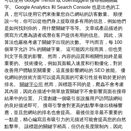
可以使用 Google Trends 或 Ubersuggest 搜尋相關關鍵
字。 Google Analytics 和 Search Console 也是出色的工
具，您可以使用它們來衡量您自己網站的訪客數量。 順便
說一句，你可以從他們身上提取很多有用的信息，例如他們
是如何找到你的，用什麼關鍵字等等。 文章或產品描述的
撰寫方式應為讀者或潛在客戶提供有用的信息。 因此，演
算法也嚴格考慮了關鍵字出現的次數。 平均而言，每 100
個單字允許 3% 的關鍵字量。 這可能因片段而異，但也受
到文字長度的影響。 然而，內容的品質和相關性始終是最
重要的。 技術優化，例如頁面載入速度和行動優化，對於
改善用戶體驗至關重要，這直接影響網站的 SEO 效能。 優
化網站的技術方面可以提高頁面的可索引性並有助於更好的
排名。
關鍵字公司
然而，與標題不同的是，爬蟲不會考慮
其內容，因此在描述中簡單放置關鍵字不會影響頁面在搜尋
結果中的位置。 只需創建一個吸引並說服用戶訪問該網站
的良好描述即可。 搜尋引擎會對更高的點擊率做出積極響
應，並且您網站的排名也會提高。 最後但並非最不重要的
一點是，精心編寫且有吸引力的元描述可能會提高您的自然
點擊率。 該標題的關鍵字稍高，但仍在長度限制內，因此