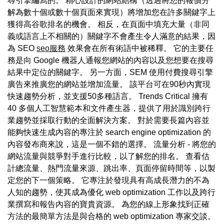
尋引擎編寫的。 精心設計的網站結構（透過將您的報價分
解為數十個或數十個頁面來實現）將增加您在許多關鍵字上
獲得高谷歌排名的機會。 相反，在頁面中填充大量（非同
義或語言上不相關的）關鍵字不會產生令人滿意的結果，因
為 SEO
seo服務
效果會在所有術語中被稀釋。 它的主要任
務是向 Google 機器人通報您網站的內容以及您想要在搜尋
結果中定位的關鍵字。 另一方面，SEM 使用付費搜尋引擎
廣告來推廣您的網站並增加流量。 該平台可在90秒內實現
快速趨勢分析，並支援50多種語言。 Trends Critical 擁有
40 多個人工智慧範本和文件產生器，提供了用於識別跨行
業趨勢並採取行動的全面解決方案。 對於需要長篇內容並
能夠快速生成內容的專注於 search engine optimization 的
內容發布商來說，這是一個不錯的選擇。 流量分析 - 將您的
網站流量與競爭對手進行比較，以了解您的排名。 查看估
計總流量、熱門流量來源、跳出率、頁面停留時間等，以製
定您的下一個策略。 它專注於發現具有高成長潛力的不為
人知的趨勢，使其成為優化 web optimization 工作以及跨行
業撰寫和報告內容的寶貴資源。 為您的線上形象找到正確
方法的最簡單方法是與合格的 web optimization 專家交談。