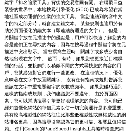
鍵字「排名追蹤工具」背後的交易意圖有關。 在聯繫日益
緊密的世界中，本地搜尋引擎優化 (SEO) 已成為希望在當
地社區成功運營的企業的強大工具。 當您連結到內容中文
字的特定部分時，就會建立錨文本。 某些規則也適用於有
助於頁面優化的錨文本（即連結所通過的文字）。 但是，
將關鍵字放在元描述中的優點是，用戶可以快速了解您的內
容是他們正在尋找的內容，因為在搜尋過程中關鍵字將在元
描述中突出顯示。 當您撰寫主題時，關鍵字或多或少會自
然地出現在文字中。 然而，有時，如果您想更接近目標群
體的行話，並接觸到以稍微不同的方式尋找您的內容的用
戶，您就必須對它們進行一些更改。 在這種情況下，優化
意味著在文字中放置關鍵字。 沒有任何指南或規則告訴您
應該在文字中重複關鍵字的次數或頻率。 如果您碰巧遇到
這樣的指南或規則，我們建議您不要遵守。 由於頁面因
素，您可以幫助搜尋引擎更好地理解您的內容。 您可能已
經知道優化網站的每個元素以使一切完美運行是多麼重要。
具有較高權威性的網站往往比那些低權威性或無權威性的網
站排名更高，因為搜尋引擎認為它們更可靠、相關且值得信
賴。 使用Google的PageSpeed Insights工具隨時檢查您網