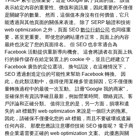
TF/IDF 索引也很重要，這是 Google 賦予頁面的值。 該值
表示給定內容的重要性、價值和資訊量，因此重要的不僅僅
是關鍵字的數量。 然而，這個值本身沒有任何價值，它只
能透過與其他頁面的關係來表達。 除了 SERP 驗證和技術
web optimization 之外，頁面 SEO
數位行銷公司
也同樣重
要，甚至更重要。 即使您的網站運作正常，頁面上的內容
最終也決定了您的頁面排名。 但 SEO 也非常適合為
Facebook 活動提供重新導向機會。 這會將讀者在頁面上執
行的操作儲存在給定裝置上的 cookie 中，並且已經建立了
Facebook 廣告的定位選項。 換句話說，在這種情況下，
SEO 透過創造定位的可能性來幫助 Facebook 轉換。 因
此，在此類活動中，值得使用某種多管道歸因，它不僅僅衡
量轉換過程中的最後一次互動。 註冊“Google 我的商家”，
並確保所有資訊準確且最新，例如營業時間、聯絡資訊、客
戶評論和正確分類。 值得注意的是，另一方面，損壞和遺
失的 alt 標籤對 web optimization 來說是一個巨大的拖累。
因此，請確保不僅優化您的 alt 標籤，而且不要破壞或遺漏
任何內容。 那麼您應該注意哪些技術 SEO 修復呢？ 電子商
務企業還需要正確的 web optimization 文案。 此優惠與關