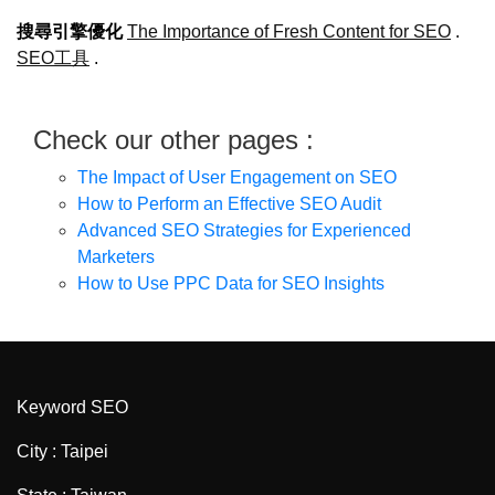
搜尋引擎優化
The Importance of Fresh Content for SEO
.
SEO工具
.
Check our other pages :
The Impact of User Engagement on SEO
How to Perform an Effective SEO Audit
Advanced SEO Strategies for Experienced
Marketers
How to Use PPC Data for SEO Insights
Keyword SEO
City : Taipei