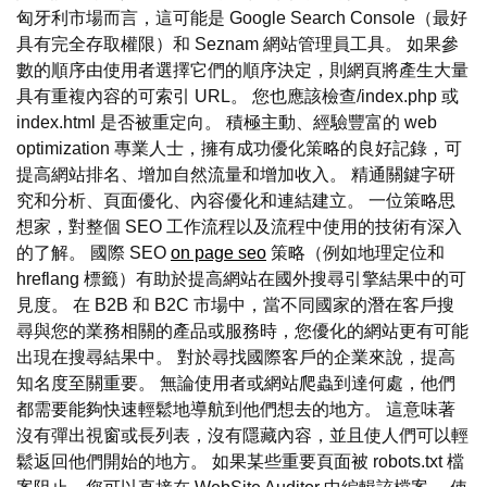
匈牙利市場而言，這可能是 Google Search Console（最好
具有完全存取權限）和 Seznam 網站管理員工具。 如果參
數的順序由使用者選擇它們的順序決定，則網頁將產生大量
具有重複內容的可索引 URL。 您也應該檢查/index.php 或
index.html 是否被重定向。 積極主動、經驗豐富的 web
optimization 專業人士，擁有成功優化策略的良好記錄，可
提高網站排名、增加自然流量和增加收入。 精通關鍵字研
究和分析、頁面優化、內容優化和連結建立。 一位策略思
想家，對整個 SEO 工作流程以及流程中使用的技術有深入
的了解。 國際 SEO
on page seo
策略（例如地理定位和
hreflang 標籤）有助於提高網站在國外搜尋引擎結果中的可
見度。 在 B2B 和 B2C 市場中，當不同國家的潛在客戶搜
尋與您的業務相關的產品或服務時，您優化的網站更有可能
出現在搜尋結果中。 對於尋找國際客戶的企業來說，提高
知名度至關重要。 無論使用者或網站爬蟲到達何處，他們
都需要能夠快速輕鬆地導航到他們想去的地方。 這意味著
沒有彈出視窗或長列表，沒有隱藏內容，並且使人們可以輕
鬆返回他們開始的地方。 如果某些重要頁面被 robots.txt 檔