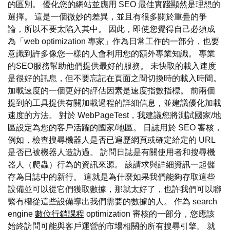
的區別。 優化您的網站並應用 SEO 最佳實踐顯然是理想的
選擇。 這是一個微妙的差異，並且有很多關於重疊的爭
論，所以不要太陷入其中。 因此，即使您覺得自己必須成
為「web optimization 專家」作為日常工作的一部分，也要
意識到許多像您一樣的人會利用您的額外專業知識。 專業
的SEO服務幫助他們提供最好的服務。 未快取的載入速度
是很好的訊息，但不要忘記在頁面之間切換時的載入時間。
加載速度的一個更好的評估因素是速度指數指標。 前兩個
提到的工具提供有關加載過程的詳細信息，並建議優化加載
速度的方法。 對於 WebPageTest，我建議您將測試國家/地
區設定為您的客戶活躍的國家/地區。 日誌用於 SEO 審核，
例如，檢查搜尋機器人是否已遍歷網頁或確定給定的 URL
是否已被機器人造訪過。 訪問日誌是有關使用者和搜尋機
器人（爬蟲）行為的資訊來源。 該請求與詳細資訊一起儲
存為日誌中的新行。 這就是為什麼如果我們能夠存取這些
設備並可以從它們獲取數據，那就太好了，也許我們可以聯
繫有權從這些設備導出我們需要的數據的人。 作為 search
engine
數位行銷課程
optimization 審核的一部分，您應該
始終訪問可能與客戶運營的市場相關的所有搜尋引擎。 就