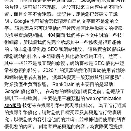
旁邊，而不僅僅是集中在頁面底部。 Google 顯示頁面內容
的片段，這可能並不理想。 片段可以來自內容中的不同位
置，而且文字不會連續。 請記住，即使您已經建立了說
明，Google 也可能會選擇顯示自己的文字而不是您的文
字。 這是因為它可以評估內容片段是否比手動建立的標籤
與搜尋查詢更相關。
404頁面
我們將在本文中討論一些技
術細節，所以讓我們先完全承認其中一些修復是很難想像
的，除非您非常熟悉 SEO 和網站建設。 這確實會影響或破
壞您網站的排名，並阻礙所有其他數位行銷工作。 然而，
其中一些並不是最直觀的修復，網站審核是 SEO 優化中經
常被忽視的部分。 2020 年的演算法變化側重於使用者體驗
和網站使用者友善性。 演算法變更一般類似於“社區服務”，
對業務產生負面影響。 RankBrain 的主要目的是幫助
Google 優化查詢。 在為您的網站設計網頁之前，您應該了
解以下一些準則。 主要使用三種類型的 web optimization
seo服務
技術來在搜尋引擎中實現最佳排名。 為了進行適當
的搜尋引擎優化，請對您的目標受眾及其興趣進行徹底研
究，以便您的內容引起他們的共鳴，並根據他們使用的語言
優化您的內容。 創建客戶感興趣的內容，為實際問題提供