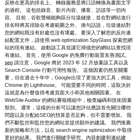
反映在更高的排名上。 轉錄服務是將口語轉換為書面文字
的過程。 這包括錄音、影片內容、播客、訪談等一切內
容。 目前，谷歌聲稱能夠區分垃圾鏈接，並在對網站進行
排名時將其排除在考慮範圍之外。 換句話說，垃圾連結對
您的網站既沒有好處也沒有壞處。 要深入了解您的反向連
結配置文件，請使用 web optimization SpyGlass 探索您網
站的現有連結。 啟動該工具並讓它掃描您的網站以查找現
有連結。 首先，使用 Google 的免費行動裝置友善測試。
seo
請注意，Google 將於 2023 年 12 月放棄該工具以及
Search Console 行動可用性報告。 這個因素仍然至關重
要，但在過去十年中，Google出現了更強大的工具，例如
Chrome 的 Lighthouse。 可能需要不同的時間，這取決於
這就是為什麼值得考慮頁面大小和其他相關因素。 在
WebSite Auditor 的網站審核模組中，檢查編碼和技術因素
類別。 通常，這樣的分析可以讓您評估應該首先關注哪些
問題以及分配給SEO的預算是否足夠，但不需要增加。 我
們不斷監控和監控您的網站並提供額外的建議。 我們推薦
新的策略和方法，以在 search engine optimization 中取得
更好的結果。 我們進行關鍵字研究、內容創建和連結建