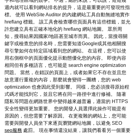
字和地理區域的競爭。 不過，總的來說，可以說，短短幾
週內就可以看到網站排名的提升，這是最重要的可發現性指
標。 使用 WebSite Auditor 的內建網站工具自動無縫地實作
hreflang 標籤。 該工具會檢查哪些頁面具有這些標籤，並允
許您建立具有正確本地化的 hreflang 網站地圖。 眾所周
知，搜尋結果因國家/地區甚至城市而異。 因此，當搜尋關
鍵字或檢查您的排名時，您需要知道Google或其他相關搜
尋引擎如何在特定區域看到您的網站。 在這裡，您可以使
用右側框中的頁面優化提示動態優化您的內容。 即使內容
相同但有多種語言，也可能是 search engine optimization
問題。 當然，在錯誤的頁面上，或者如果它不存在並且您
故意運行重複的內容，那麼就會變得一團糟，您的 web
optimization 也會因此受到影響。 同樣，您必須搜尋原始程
式碼才能找到它，並且它將在同一路徑中進行修補。 隨著
隱私等問題在網路世界中變得越來越普遍，適當的 HTTPS
安全性變得更加重要。 您的開發人員選擇此操作可能是有
原因的，但您需要了解原因。 在更複雜的網站上，您可能
需要與開發人員坐下來逐頁瀏覽網站地圖，以避免 SEO
seo服務
處罰。 現在事情還沒結束，讓我們看看另一個重要