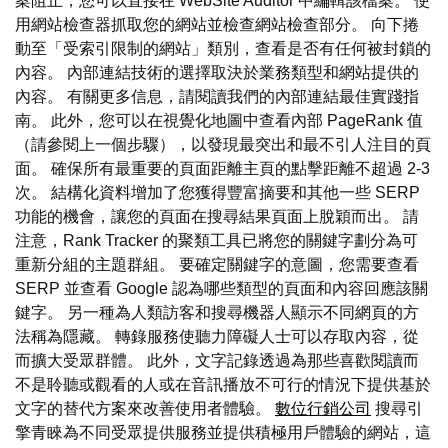
案阻止，您可以直接在 WebSite Auditor 中編輯該檔案。 使
用網站檢查器抓取您的網站並檢查網站檢查部分。 向下捲
動至「受索引限制的網站」類別，查看是否有任何被封鎖的
內容。 內部連結技術的選擇取決於業務類型和網站提供的
內容。 有關更多信息，請閱讀我們的內部連結最佳實踐指
南。 此外，您可以在視覺化地圖中查看內部 PageRank 值
（請參閱上一個步驟），以發現最突出和最不引人注目的頁
面。 確保所有最重要的頁面距離主頁的點擊距離不超過 2-3
次。 結構化資料增加了您獲得豐富摘要和其他一些 SERP
功能的機會，讓您的頁面在搜尋結果頁面上脫穎而出。 請
注意，Rank Tracker 的聚類工具已將您的關鍵字劃分為可
重新分組的主題群組。 要確定關鍵字的意圖，您需要查看
SERP 並查看 Google 認為哪些類型的頁面和內容回應該關
鍵字。 另一種為人類訪客和搜尋機器人顯示不同網頁的方
法稱為隱藏。 轉錄服務使聽力障礙人士可以存取內容，從
而擴大受眾群體。 此外，文字記錄透過為那些喜歡閱讀而
不是聆聽或觀看的人或在音訊播放不可行的情況下提供基於
文字的替代方案來改善使用者體驗。
數位行銷公司
搜尋引
擎青睞為不同受眾提供服務並提供積極用戶體驗的網站，這