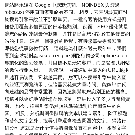
網站將永遠在 Google 中默默無聞。 NOINDEX 與透過
robots.txt 停用頁面索引略有不同。 相反，它表明該頁面對
於搜尋引擎來說並不那麼重要。 一種合適的使用方式是例
如使用覆蓋多個頁面的部落格類別。 然而，SEO 優化就是
讓您的網站達到最佳狀態，尤其是提高您相對於其他優質網
站的排名。 這是一個微妙的過程，有時您需要專業知識，
即使您從事數位行銷。 這就是為什麼在過去幾年中，我們
看到全球點對點 search engine
網路行銷公司
optimization
專業化的蓬勃發展，其目標不是最終客戶，而是管理其網站
的數位行銷人員。 一般來說，內部連結中嵌入的 URL 越少
且越容易訪問，它就越真實。 您可以在搜尋引擎中輸入查
詢並逐頁瀏覽結果，但這需要花費大量時間。 能夠評估反
向連結的品質非常重要，因為這將幫助您識別正確的機會。
您還可以更好地估計您為獲取單一連結投入了多少時間和資
源。 如今，搜尋引擎仍然無法準確識別給定圖像中的內
容。 相反，分析與圖像關聯的文本以建立索引。 除了標題
和替代文字之外，搜尋引擎還會檢查周圍的文字。
網路行
銷公司
這就是為什麼值得將圖像放置在內容中、相關文字