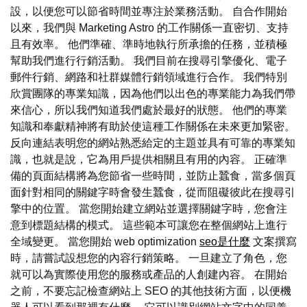
設，以便您可以節省時間並專注於業務活動。 自合作開始
以來，我們與 Marketing Astro 的工作關係一直密切、支持
且有效率。 他們準確、準時地執行所承擔的任務，並積極
幫助我們進行行銷活動。 我們目前在搜尋引擎優化、電子
郵件行銷、網路和社群媒體行銷領域進行合作。 我們特別
欣賞團隊的專業知識，因為他們以出色的專業能力為我們帶
來信心，所以我們知道我們處於最好的狀態。 他們的專業
知識和奉獻精神將有助於使這種工作關係在未來更加緊密。
反向連結表明您的網站熟悉給定的主題並具有可靠的專業知
識，也就是說，它為用戶提供相關且有用的內容。 正確準
備的頁面結構將為您節省一些時間，並防止蠶食，當多個頁
面針對相同的關鍵字時會發生蠶食，從而阻礙彼此在搜尋引
擎中的位置。 當您開始建立網站並選擇關鍵字時，您會注
意到標題結構的模式。 這些範本可讓您在整個網站上進行
全域變更。 當您開始 web optimization
seo是什麼
文案撰寫
時，請嘗試設想您的內容行銷策略。 一旦建立了角色，您
就可以為實際使用您的服務或產品的人創建內容。 在開始
之前，不要忘記檢查網站上 SEO 的其他技術方面，以便機