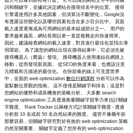
器人可以看到那裡有什麼。 它可以識別網站文字中的同義
詞和關鍵字，並據此決定網站在搜尋排名中的位置。 搜尋
引擎還使用許多其他因素，但演算法不斷變化，Google沒
有透露這些變化以及哪些因素包含在多少百分比中。 頁面
載入速度逐漸成為可用網站的基本組成部分之一。 用戶的
要求越來越高，網站長期以來一直從複雜走向快速簡單。
因此，建議檢查網站的載入速度，對其進行最佳化並找出薄
弱環節。 為了讓您的網站出現在搜尋結果中，它必須先被
搜尋機器人（爬蟲）發現。 搜尋機器人使用連結在網路上
移動，從而發現新頁面。 從SEO的角度來看，也應該注意
元標籤和元描述的最佳化。 在快節奏的線上可見度世界
中，全面的 web optimization
數位行銷課程
分析可以作為
駕馭數位景觀的指南。 這不僅僅是關鍵字和排名；這是對
您網站的優勢和成長機會的策略分析。 大多數 search
engine optimization 工具透過衡量關鍵字競爭力來估計關鍵
字難度。 Rank Tracker 以兩種方式計算關鍵字難度 - 透過
分析前 10 名或前 50 名自然結果的難度。 儘管不像幾年前
那麼容易，但關鍵字研究對於有效的 web optimization 策略
仍然至關重要。 關鍵字定義了您所有的 web optimization