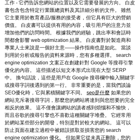
工作 - 它們告訴您網站的位置以及它需要發展的方向。 白皮
書包含包含特定行業匯總資料及其詳細分析的文件。 雖然
它主要用於教育產品/服務的接受者，但它具有巨大的營銷
價值。 白皮書可以提供有用的內容，吸引用戶的注意力並
增加他們的訪問時間。 根據我們的經驗，跳出率和會話時
間都會影響 web optimization 結果。 白皮書對於製造商和
專業人士來說是一個好主意——操作指南也是如此。 當談
到用於分析或報告的資料來源時，您有多種選擇。 search
engine optimization 文案正在創建針對 Google 等搜尋引擎
優化的內容。 這些描述以短文本形式出現在大型 SERP
中。 換句話說，這些是用戶在 Google 搜尋欄中輸入關鍵字
或搜尋字詞後遇到的第一行。 非常重要的是，當我們談論
SEO優化時，它與累積關鍵字不同。
seo是什麼
如果您的
網站充斥著搜尋字詞，那麼您的網站將達到與您想要的完全
相反的效果。 這不僅會讓網站的讀者感到煩惱和不愉快，
而且谷歌的搜尋引擎也不喜歡這種關鍵字堆疊。 它經常用
於網站某些部分的開發，特別是對於較大的網站。 這可以
防止頁面在建立過程中被錯誤抓取並損害您的 search
engine optimization 優化。 但如果它從未真正刪除，您的