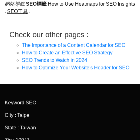
網站導航
SEO標籤
How to Use Heatmaps for SEO Insights
.
SEO工具
.
Check our other pages :
The Importance of a Content Calendar for SEO
How to Create an Effective SEO Strategy
SEO Trends to Watch in 2024
How to Optimize Your Website's Header for SEO
Keyword SEO
City : Taipei
State : Taiwan